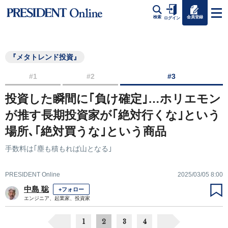
会員登録
検索
ログイン
『メタトレンド投資』
#1
#2
#3
投資した瞬間に｢負け確定｣…ホリエモン
が推す長期投資家が｢絶対行くな｣という
場所､｢絶対買うな｣という商品
手数料は｢塵も積もれば山となる｣
PRESIDENT Online
2025/03/05 8:00
中島 聡
+フォロー
エンジニア、起業家、投資家
1
2
3
4