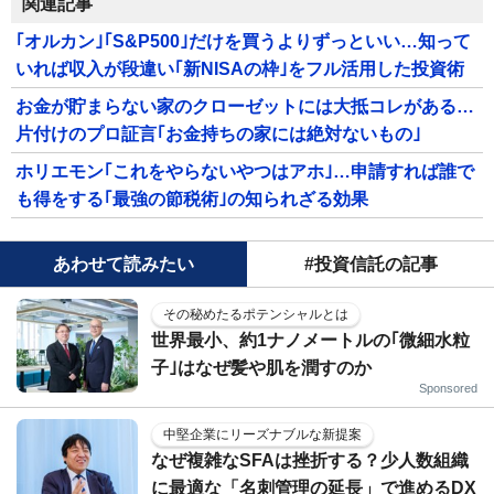
関連記事
｢オルカン｣｢S&P500｣だけを買うよりずっといい…知って
いれば収入が段違い｢新NISAの枠｣をフル活用した投資術
お金が貯まらない家のクローゼットには大抵コレがある…
片付けのプロ証言｢お金持ちの家には絶対ないもの｣
ホリエモン｢これをやらないやつはアホ｣…申請すれば誰で
も得をする｢最強の節税術｣の知られざる効果
あわせて読みたい
#投資信託の記事
その秘めたるポテンシャルとは
世界最小、約1ナノメートルの｢微細水粒
子｣はなぜ髪や肌を潤すのか
Sponsored
中堅企業にリーズナブルな新提案
なぜ複雑なSFAは挫折する？少人数組織
に最適な「名刺管理の延長」で進めるDX