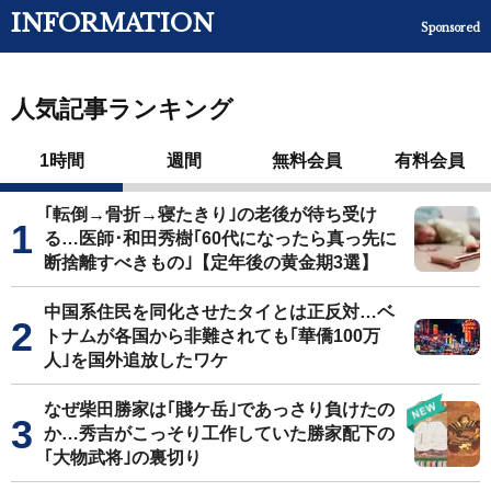
INFORMATION
Sponsored
人気記事ランキング
1時間
週間
無料会員
有料会員
｢転倒→骨折→寝たきり｣の老後が待ち受け
る…医師･和田秀樹｢60代になったら真っ先に
断捨離すべきもの｣【定年後の黄金期3選】
中国系住民を同化させたタイとは正反対…ベ
トナムが各国から非難されても｢華僑100万
人｣を国外追放したワケ
なぜ柴田勝家は｢賤ケ岳｣であっさり負けたの
か…秀吉がこっそり工作していた勝家配下の
｢大物武将｣の裏切り