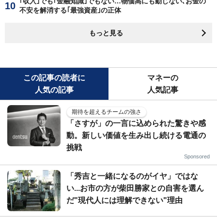
｢収入｣でも｢金融知識｣でもない…物価高にも動じない､お金の
不安を解消する｢最強資産｣の正体
もっと見る
この記事の読者に
マネーの
人気の記事
人気記事
期待を超えるチームの強さ
「さすが」の一言に込められた驚きや感
動。新しい価値を生み出し続ける電通の
挑戦
Sponsored
「秀吉と一緒になるのがイヤ」ではな
い...お市の方が柴田勝家との自害を選ん
だ"現代人には理解できない"理由