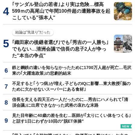
｢サンダル登山の若者｣より実は危険…標高
599ｍの高尾山で年間100件超の遭難事故を起
こしている"張本人"
結論は"先送り"だった
｢織田家の後継者選び｣でも｢秀吉の一人勝ち｣
でもない…清洲会議で信長の息子2人が争っ
た"本当の争点"
鉄と鋼鉄の違いを知らなかったために1700万人超が死亡…毛沢
東の｢大躍進政策｣の悲劇的結末
不足すると｢うつ病｣が増え､子どものIQに影響…東大教授｢脳の
ために欠かせないスーパーにある食材｣
信長を支える四天王の一人だったのに…秀吉にハメられて｢清
須会議｣に出席できなかった武将の哀れな末路
見た目年齢に40歳の差を生む…医師が｢太りにくい体をつくる｣
と話す1日にわずか10回の"脱ET体操"