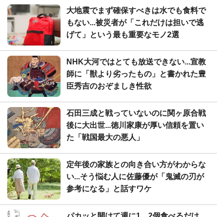
大地震でまず確保すべきは水でも食料で
もない...被災者が「これだけは担いで逃
げて」という最も重要なモノ2選
NHK大河ではとても放送できない...宣教
師に「獣より劣ったもの」と書かれた豊
臣秀吉のおぞましき性欲
石田三成と戦っていないのに関ヶ原合戦
後に大出世...徳川家康が厚い信頼を置い
た「戦国最大の悪人」
定年後の家族との向き合い方がわからな
い...そう悩む人に佐藤優が「鬼滅の刃が
参考になる」と話すワケ
パカッと開けて週に1、2個食べるだけ...