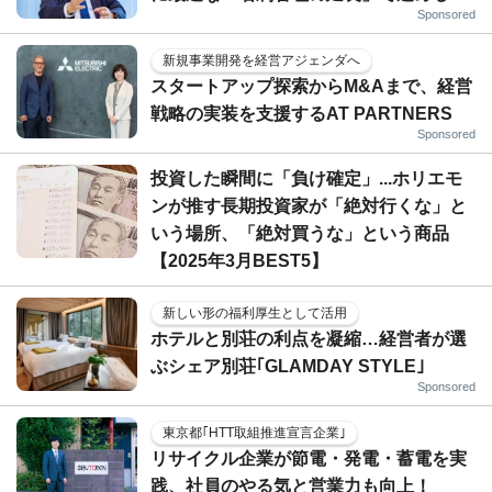
Sponsored
新規事業開発を経営アジェンダへ
スタートアップ探索からM&Aまで、経営
戦略の実装を支援するAT PARTNERS
Sponsored
投資した瞬間に「負け確定」...ホリエモ
ンが推す長期投資家が「絶対行くな」と
いう場所、「絶対買うな」という商品
【2025年3月BEST5】
新しい形の福利厚生として活用
ホテルと別荘の利点を凝縮…経営者が選
ぶシェア別荘｢GLAMDAY STYLE｣
Sponsored
東京都｢HTT取組推進宣言企業｣
リサイクル企業が節電・発電・蓄電を実
践、社員のやる気と営業力も向上！