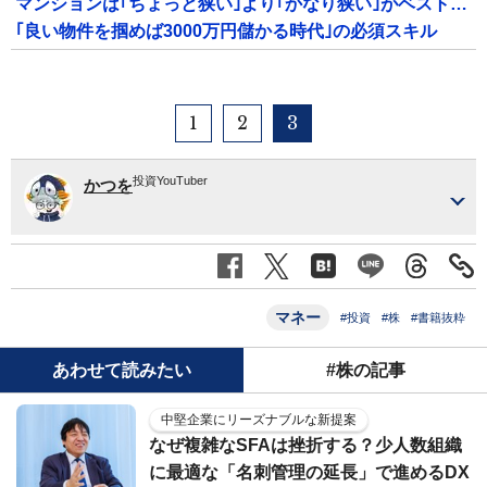
マンションは｢ちょっと狭い｣より｢かなり狭い｣がベスト…
｢良い物件を掴めば3000万円儲かる時代｣の必須スキル
1
2
3
投資YouTuber
かつを
マネー
#投資
#株
#書籍抜粋
あわせて読みたい
#株の記事
中堅企業にリーズナブルな新提案
なぜ複雑なSFAは挫折する？少人数組織
に最適な「名刺管理の延長」で進めるDX