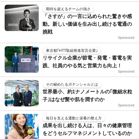
期待を超えるチームの強さ
「さすが」の一言に込められた驚きや感
動。新しい価値を生み出し続ける電通の
挑戦
Sponsored
東京都｢HTT取組推進宣言企業｣
リサイクル企業が節電・発電・蓄電を実
践、社員のやる気と営業力も向上！
Sponsored
その秘めたるポテンシャルとは
世界最小、約1ナノメートルの｢微細水粒
子｣はなぜ髪や肌を潤すのか
Sponsored
毎日を支える運動と栄養の整え方
成果を出し続ける人は、日々の健康管理
をどうセルフマネジメントしているのか