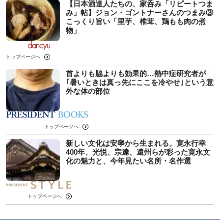
【日本酒達人たちの、家呑み「リピートつま
み」帖】ジョン・ゴントナーさんのつまみ③
こっくり旨い「里芋、椎茸、鶏もも肉の煮
物」
トップページへ
首よりも脇よりも効果的…熱中症研究者が
｢暑いときは真っ先にここを冷やせ｣という意
外な体の部位
トップページへ
新しい文化は安寧から生まれる。寛永行幸
400年、光悦、宗達、遠州らが彩った寛永文
化の魅力と、今年見たい名所・名作選
トップページへ