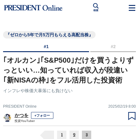
検索
『ゼロから5年で月5万円もらえる高配当株』
#1
#2
｢オルカン｣｢S&P500｣だけを買うよりず
っといい…知っていれば収入が段違い
｢新NISAの枠｣をフル活用した投資術
インフレや株価大暴落にも負けない
PRESIDENT Online
2025/02/19 8:00
かつを
+フォロー
投資YouTuber
1
2
3