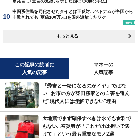
市発言に｢無言の支持｣を示した国の｢大胆な手法｣
中国系住民を同化させたタイとは正反対…ベトナムが各国から
非難されても｢華僑100万人｣を国外追放したワケ
もっと見る
この記事の読者に
マネーの
人気の記事
人気記事
「秀吉と一緒になるのがイヤ」ではな
い...お市の方が柴田勝家との自害を選ん
だ"現代人には理解できない"理由
大地震でまず確保すべきは水でも食料で
もない...被災者が「これだけは担いで逃
げて」という最も重要なモノ2選