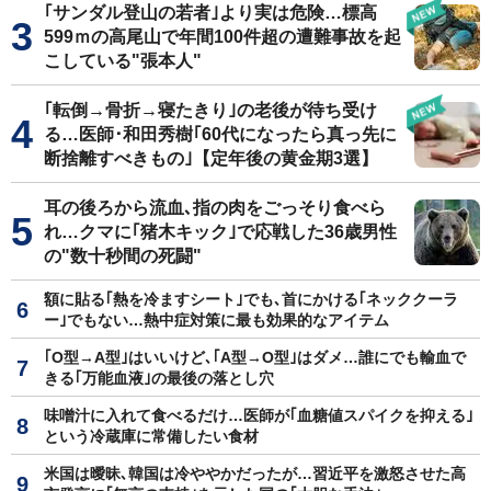
｢サンダル登山の若者｣より実は危険…標高
599ｍの高尾山で年間100件超の遭難事故を起
こしている"張本人"
｢転倒→骨折→寝たきり｣の老後が待ち受け
る…医師･和田秀樹｢60代になったら真っ先に
断捨離すべきもの｣【定年後の黄金期3選】
耳の後ろから流血､指の肉をごっそり食べら
れ…クマに｢猪木キック｣で応戦した36歳男性
の"数十秒間の死闘"
額に貼る｢熱を冷ますシート｣でも､首にかける｢ネッククーラ
ー｣でもない…熱中症対策に最も効果的なアイテム
｢O型→A型｣はいいけど､｢A型→O型｣はダメ…誰にでも輸血で
きる｢万能血液｣の最後の落とし穴
味噌汁に入れて食べるだけ…医師が｢血糖値スパイクを抑える｣
という冷蔵庫に常備したい食材
米国は曖昧､韓国は冷ややかだったが…習近平を激怒させた高