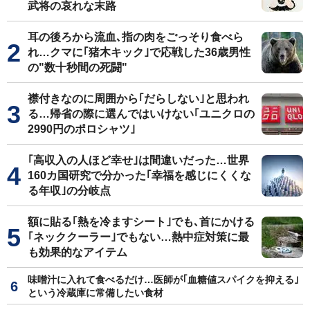
武将の哀れな末路
耳の後ろから流血､指の肉をごっそり食べら
れ…クマに｢猪木キック｣で応戦した36歳男性
の"数十秒間の死闘"
襟付きなのに周囲から｢だらしない｣と思われ
る…帰省の際に選んではいけない｢ユニクロの
2990円のポロシャツ｣
｢高収入の人ほど幸せ｣は間違いだった…世界
160カ国研究で分かった｢幸福を感じにくくな
る年収｣の分岐点
額に貼る｢熱を冷ますシート｣でも､首にかける
｢ネッククーラー｣でもない…熱中症対策に最
も効果的なアイテム
味噌汁に入れて食べるだけ…医師が｢血糖値スパイクを抑える｣
という冷蔵庫に常備したい食材