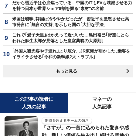
だから習近平は心底焦っている…中国のITもEVも壊滅させる力
を持つ日本が世界シェア8割を握る"素材"の名前
米国は曖昧､韓国は冷ややかだったが…習近平を激怒させた高
市発言に｢無言の支持｣を示した国の｢大胆な手法｣
これで｢愛子天皇｣はかえって近づいた…島田裕巳｢野望にとら
われた麻生太郎が見落とした皇室典範の大原則｣
｢外国人観光客や子連れ｣より厄介…JR東海が明かした､乗客を
イライラさせる｢令和の新幹線2大トラブル｣
もっと見る
この記事の読者に
マネーの
人気の記事
人気記事
期待を超えるチームの強さ
「さすが」の一言に込められた驚きや感
動。新しい価値を生み出し続ける電通の