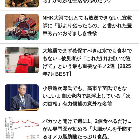
ち」が奇妙な生活を始めたワケ
NHK大河ではとても放送できない...宣教
師に「獣より劣ったもの」と書かれた豊
臣秀吉のおぞましき性欲
大地震でまず確保すべきは水でも食料で
もない...被災者が「これだけは担いで逃
げて」という最も重要なモノ2選【2025
年7月BEST】
小泉進次郎氏でも、高市早苗氏でもな
い...いま自民党内で急浮上している「次
の首相」有力候補の意外な名前
パカッと開けて週に1、2個食べるだけ...
がん専門医が勧める「大腸がんを予防す
るオメガ脂肪酸たっぷり食品」