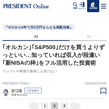
会員登録
検索
ログイン
『ゼロから5年で月5万円もらえる高配当株』
#1
#2
｢オルカン｣｢S&P500｣だけを買うよりず
っといい…知っていれば収入が段違い
｢新NISAの枠｣をフル活用した投資術
インフレや株価大暴落にも負けない
PRESIDENT Online
2025/02/19 8:00
かつを
+フォロー
投資YouTuber
1
2
3