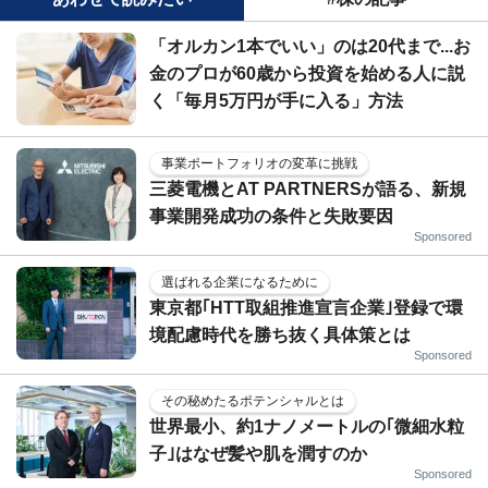
「オルカン1本でいい」のは20代まで...お
金のプロが60歳から投資を始める人に説
く「毎月5万円が手に入る」方法
事業ポートフォリオの変革に挑戦
三菱電機とAT PARTNERSが語る、新規
事業開発成功の条件と失敗要因
Sponsored
選ばれる企業になるために
東京都｢HTT取組推進宣言企業｣登録で環
境配慮時代を勝ち抜く具体策とは
Sponsored
その秘めたるポテンシャルとは
世界最小、約1ナノメートルの｢微細水粒
子｣はなぜ髪や肌を潤すのか
Sponsored