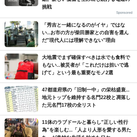
挑戦
Sponsored
「秀吉と一緒になるのがイヤ」ではな
い...お市の方が柴田勝家との自害を選ん
だ"現代人には理解できない"理由
大地震でまず確保すべきは水でも食料で
もない...被災者が「これだけは担いで逃
げて」という最も重要なモノ2選
47都道府県の「旧制一中」の栄枯盛衰...
地元トップを維持する名門22校と凋落し
た元名門17校の全リスト
11体のラブドールと暮らし"正しい性行
為"を楽しむ...「人より人形を愛する男た