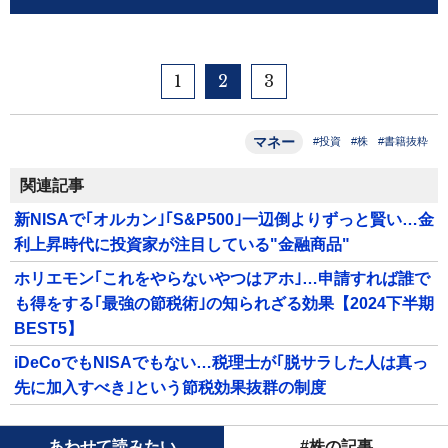
1
2
3
マネー
#投資
#株
#書籍抜粋
関連記事
新NISAで｢オルカン｣｢S&P500｣一辺倒よりずっと賢い…金
利上昇時代に投資家が注目している"金融商品"
ホリエモン｢これをやらないやつはアホ｣…申請すれば誰で
も得をする｢最強の節税術｣の知られざる効果【2024下半期
BEST5】
iDeCoでもNISAでもない…税理士が｢脱サラした人は真っ
先に加入すべき｣という節税効果抜群の制度
あわせて読みたい
#株の記事