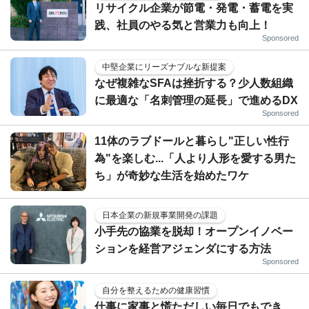
リサイクル企業が節電・発電・蓄電を実
践、社員のやる気と営業力も向上！
Sponsored
中堅企業にリーズナブルな新提案
なぜ複雑なSFAは挫折する？少人数組織
に最適な「名刺管理の延長」で進めるDX
Sponsored
11体のラブドールと暮らし"正しい性行
為"を楽しむ...「人より人形を愛する男た
ち」が奇妙な生活を始めたワケ
日本企業の新規事業開発の課題
小手先の協業を脱却！オープンイノベー
ションを経営アジェンダにする方法
Sponsored
自分を整えるための健康習慣
仕事に家事と慌ただしい毎日でもでき