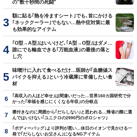
の"数十秒間の死闘"
額に貼る｢熱を冷ますシート｣でも､首にかける
｢ネッククーラー｣でもない…熱中症対策に最
も効果的なアイテム
｢O型→A型｣はいいけど､｢A型→O型｣はダメ…
誰にでも輸血できる｢万能血液｣の最後の落と
し穴
味噌汁に入れて食べるだけ…医師が｢血糖値ス
パイクを抑える｣という冷蔵庫に常備したい食
材
｢高収入の人ほど幸せ｣は間違いだった…世界160カ国研究で分
かった｢幸福を感じにくくなる年収｣の分岐点
襟付きなのに周囲から｢だらしない｣と思われる…帰省の際に選
んではいけない｢ユニクロの2990円のポロシャツ｣
｢ボディーバッグ｣より評判が悪い…休日のイオンで見かける一
発で｢だらしないお父さん｣になるNGアイテム