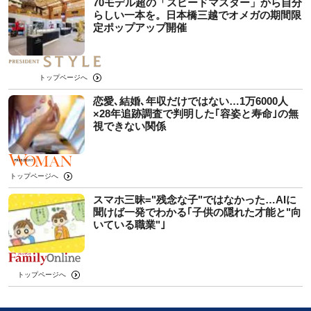
70モデル超の「スピードマスター」から自分
らしい一本を。日本橋三越でオメガの期間限
定ポップアップ開催
トップページへ
恋愛､結婚､年収だけではない…1万6000人
×28年追跡調査で判明した｢容姿と寿命｣の無
視できない関係
トップページへ
スマホ三昧="残念な子"ではなかった…AIに
聞けば一発でわかる｢子供の隠れた才能と"向
いている職業"｣
トップページへ