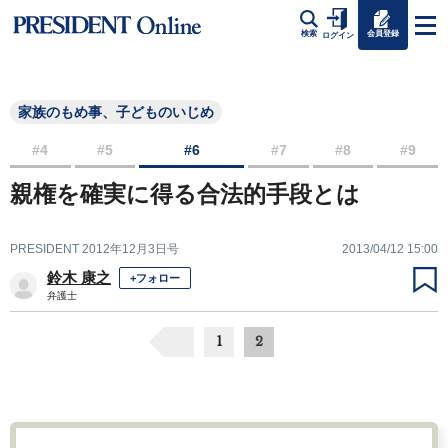
会員登録
検索
ログイン
家族のもめ事、子どものいじめ
#4
#5
#6
#7
#8
#9
親権を確実に得る合法的手段とは
PRESIDENT 2012年12月3日号
2013/04/12 15:00
鈴木 康之
+フォロー
弁護士
1
2