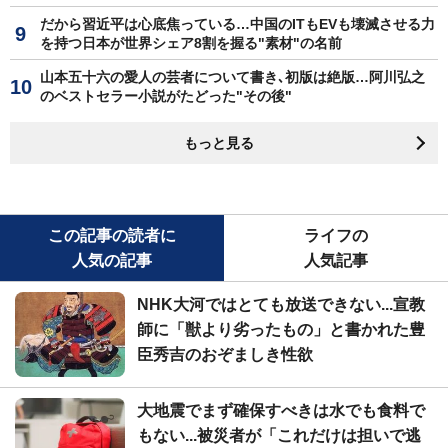
だから習近平は心底焦っている…中国のITもEVも壊滅させる力
を持つ日本が世界シェア8割を握る"素材"の名前
山本五十六の愛人の芸者について書き､初版は絶版…阿川弘之
のベストセラー小説がたどった"その後"
もっと見る
この記事の読者に
ライフの
人気の記事
人気記事
NHK大河ではとても放送できない...宣教
師に「獣より劣ったもの」と書かれた豊
臣秀吉のおぞましき性欲
大地震でまず確保すべきは水でも食料で
もない...被災者が「これだけは担いで逃