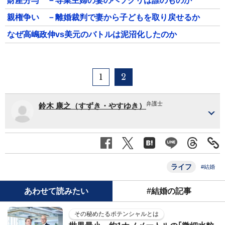
財産分与 －専業主婦の妻のヘソクリは誰のものか
親権争い －離婚裁判で妻から子どもを取り戻せるか
なぜ高嶋政伸vs美元のバトルは泥沼化したのか
1
2
弁護士
鈴木 康之（すずき・やすゆき）
ライフ
#結婚
あわせて読みたい
#結婚の記事
その秘めたるポテンシャルとは