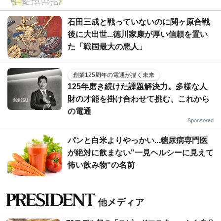
石田三成と戦っていないのに関ヶ原合戦
後に大出世...徳川家康が厚い信頼を置い
た「戦国最大の悪人」
創業125周年の電通が描く未来
125年磨き続けた課題解決力。多様な人
財の才能を掛け合わせて挑む、これから
の電通
Sponsored
パンと白米よりやっかい...糖尿病専門医
が絶対に飲まない"一見ヘルシーに見えて
怖い飲み物"の名前