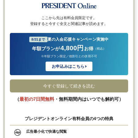
ここから先は有料会員限定です。
登録すると今すぐ全文と関連記事が読めます。
夏の入会応援キャンペーン実施中
8/31まで
4,800円
年額プランが
お得
（税込）
※年額プラン限定／他割引との併用不可
お申込みはこちら
今すぐ登録して続きを読む
（
最初の7日間無料
・無料期間内はいつでも解約可）
プレジデントオンライン有料会員の4つの特典
広告最小化で快適な閲覧