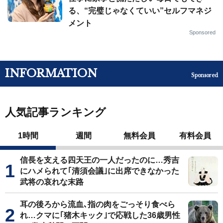
る、“完璧じゃなくていい”セルフマネジ
メント
Sponsored
INFORMATION
Sponsored
人気記事ランキング
1時間
週間
無料会員
有料会員
信長を支える四天王の一人だったのに…秀吉
にハメられて｢清須会議｣に出席できなかった
武将の哀れな末路
耳の後ろから流血､指の肉をごっそり食べら
れ…クマに｢猪木キック｣で応戦した36歳男性