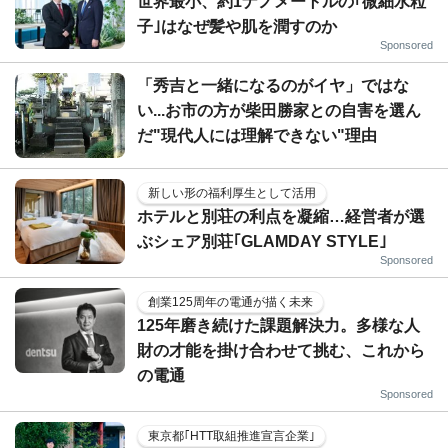
世界最小、約1ナノメートルの｢微細水粒
子｣はなぜ髪や肌を潤すのか
Sponsored
「秀吉と一緒になるのがイヤ」ではな
い...お市の方が柴田勝家との自害を選ん
だ"現代人には理解できない"理由
新しい形の福利厚生として活用
ホテルと別荘の利点を凝縮…経営者が選
ぶシェア別荘｢GLAMDAY STYLE｣
Sponsored
創業125周年の電通が描く未来
125年磨き続けた課題解決力。多様な人
財の才能を掛け合わせて挑む、これから
の電通
Sponsored
東京都｢HTT取組推進宣言企業｣