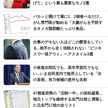
げて」という最も重要なモノ2選
パカッと開けて週に1、2個食べるだけ...
がん専門医が勧める「大腸がんを予防す
るオメガ脂肪酸たっぷり食品」
仕事のデキない人ほどこの髪形をしてい
る...相手から全く信頼されない「ビジネ
スで一発アウト」ヘアスタイル3選
小泉進次郎氏でも、高市早苗氏でもな
い...いま自民党内で急浮上している「次
の首相」有力候補の意外な名前
47都道府県の「旧制一中」の栄枯盛衰...
地元トップを維持する名門22校と凋落し
た元名門17校の全リスト