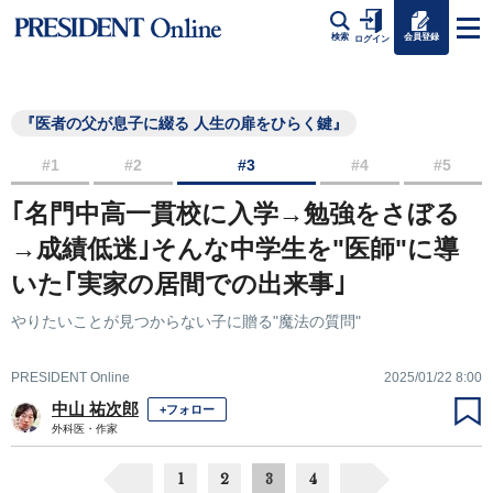
会員登録
検索
ログイン
『医者の父が息子に綴る 人生の扉をひらく鍵』
#1
#2
#3
#4
#5
｢名門中高一貫校に入学→勉強をさぼる
→成績低迷｣そんな中学生を"医師"に導
いた｢実家の居間での出来事｣
やりたいことが見つからない子に贈る"魔法の質問"
PRESIDENT Online
2025/01/22 8:00
中山 祐次郎
+フォロー
外科医・作家
1
2
3
4