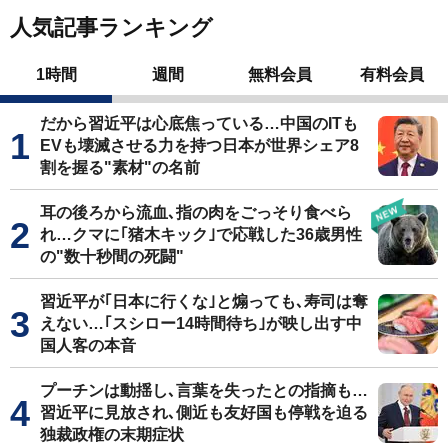
人気記事ランキング
1時間
週間
無料会員
有料会員
だから習近平は心底焦っている…中国のITも
EVも壊滅させる力を持つ日本が世界シェア8
割を握る"素材"の名前
耳の後ろから流血､指の肉をごっそり食べら
れ…クマに｢猪木キック｣で応戦した36歳男性
の"数十秒間の死闘"
習近平が｢日本に行くな｣と煽っても､寿司は奪
えない…｢スシロー14時間待ち｣が映し出す中
国人客の本音
プーチンは動揺し､言葉を失ったとの指摘も…
習近平に見放され､側近も友好国も停戦を迫る
独裁政権の末期症状