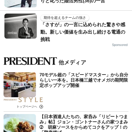
りと叱った婚活男性(36)の一言
期待を超えるチームの強さ
「さすが」の一言に込められた驚きや感
動。新しい価値を生み出し続ける電通の
挑戦
Sponsored
70モデル超の「スピードマスター」から自分
らしい一本を。日本橋三越でオメガの期間限
定ポップアップ開催
トップページへ
【日本酒達人たちの、家呑み「リピートつま
み」帖】ジョン・ゴントナーさんの家つまみ
➁ 胡麻ソースをからめてコクをアップ！の