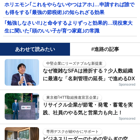
ホリエモン｢これをやらないやつはアホ｣…申請すれば誰で
も得をする｢最強の節税術｣の知られざる効果
｢勉強しなさい‼｣と命令するよりずっと効果的…現役東大
生に聞いた｢頭のいい子が育つ家庭｣の常識
あわせて読みたい
#進路の記事
中堅企業にリーズナブルな新提案
なぜ複雑なSFAは挫折する？少人数組織
に最適な「名刺管理の延長」で進めるDX
Sponsored
東京都｢HTT取組推進宣言企業｣
リサイクル企業が節電・発電・蓄電を実
践、社員のやる気と営業力も向上！
Sponsored
専用デスクが細やかにサポート
ビジネスリーダーのための安らぎの空