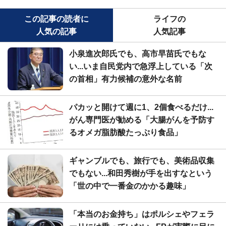
この記事の読者に
ライフの
人気の記事
人気記事
小泉進次郎氏でも、高市早苗氏でもな
い...いま自民党内で急浮上している「次
の首相」有力候補の意外な名前
パカッと開けて週に1、2個食べるだけ...
がん専門医が勧める「大腸がんを予防す
るオメガ脂肪酸たっぷり食品」
ギャンブルでも、旅行でも、美術品収集
でもない...和田秀樹が手を出すなという
「世の中で一番金のかかる趣味」
「本当のお金持ち」はポルシェやフェラ