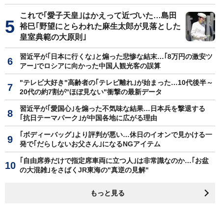
これで｢愛子天皇｣はかえって近づいた…島田
裕巳｢野望にとらわれた麻生太郎が見落とした
皇室典範の大原則｣
習近平が｢日本に行くな｣と煽った悲惨な結末…｢8万円の激安ツ
アー｣でロシアに向かった中国人観光客の誤算
"テレビ大好き"高齢者の｢テレビ離れ｣が始まった…10代後半～
20代の約7割が"ほぼ見ない"衝撃の最新データ
習近平が｢愛国心｣を煽った不気味な結果…日本兵を撃退する
｢抗日テーマパーク｣が中国各地に広がる理由
｢ボディーバッグ｣より評判が悪い…休日のイオンで見かける一
発で｢だらしないお父さん｣になるNGアイテム
｢自由席券だけで指定席車両に立つ人｣は非常識なのか…｢お盆
の大混雑｣をさばくJR東海の"真逆の見解"
もっと見る