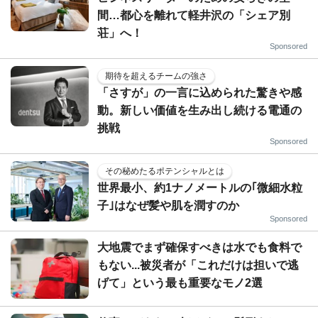
間…都心を離れて軽井沢の「シェア別
荘」へ！
Sponsored
期待を超えるチームの強さ
「さすが」の一言に込められた驚きや感
動。新しい価値を生み出し続ける電通の
挑戦
Sponsored
その秘めたるポテンシャルとは
世界最小、約1ナノメートルの｢微細水粒
子｣はなぜ髪や肌を潤すのか
Sponsored
大地震でまず確保すべきは水でも食料で
もない...被災者が「これだけは担いで逃
げて」という最も重要なモノ2選