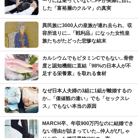
ーリには乗っていない...FPが実際に目に
した「富裕層のクルマ」の真実
異民族に3000人の皇族が連れ去られ、収
容所送りに...「戦利品」になった女性皇
族たちがたどった悲惨な結末
カルシウムでもビタミンCでもない...骨密
度と認知機能に直結「98%の日本人が不
足する栄養素」を取れる食材
なぜ日本人夫婦の3組に1組が離婚するの
か...「価値観の違い」でも「セックスレ
ス」でもない本当の原因
MARCH卒、年収900万円なのに結婚でき
ない理由が詰まっていた...仲人がぴしゃ