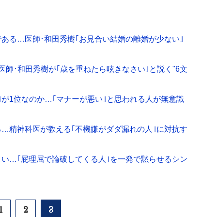
である…医師･和田秀樹｢お見合い結婚の離婚が少ない｣
師･和田秀樹が｢歳を重ねたら呟きなさい｣と説く"6文
｣が1位なのか…｢マナーが悪い｣と思われる人が無意識
…精神科医が教える｢不機嫌がダダ漏れの人｣に対抗す
しい…｢屁理屈で論破してくる人｣を一発で黙らせるシン
1
2
3