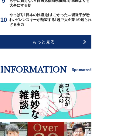
ら手に負えない｢自民党福岡県議団｣が県民よりも
大事にする掟
やっぱり｢日本の技術｣はすごかった…習近平が恐
れ､ゼレンスキーが熱望する｢超巨大企業｣の知られ
ざる実力
もっと見る
INFORMATION
Sponsored