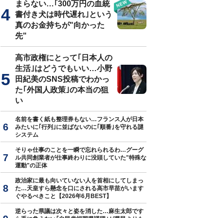
まらない…｢300万円の血統
書付き犬は時代遅れ｣という
真のお金持ちが"向かった
先"
高市政権にとって｢日本人の
生活｣はどうでもいい…小野
田紀美のSNS投稿でわかっ
た｢外国人政策｣の本当の狙
い
名前を書く紙も整理券もない…フランス人が日本
みたいに｢行列｣に並ばないのに｢順番｣を守れる謎
システム
そりゃ仕事のことを一瞬で忘れられるわ…グーグ
ル共同創業者が仕事終わりに没頭していた"特殊な
運動"の正体
政治家に最も向いていない人を首相にしてしまっ
た…天皇すら懸念を口にされる高市早苗がいます
ぐやるべきこと【2026年6月BEST】
逆らった県議は次々と姿を消した…麻生太郎です