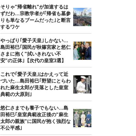
そりゃ"帰省離れ"が加速するは
ずだわ…宗教学者が｢帰省も墓参
りも単なるブームだった｣と断言
するワケ
やっぱり｢愛子天皇｣しかない…
島田裕巳｢国民が秋篠宮家と悠仁
さまに抱く"拭いきれない不
安"の正体｣【次代の皇室3選】
これで｢愛子天皇｣はかえって近
づいた…島田裕巳｢野望にとらわ
れた麻生太郎が見落とした皇室
典範の大原則｣
悠仁さまでも養子でもない…島
田裕巳｢皇室典範改正後の"麻生
太郎の親族"に国民が抱く強烈な
不公平感｣