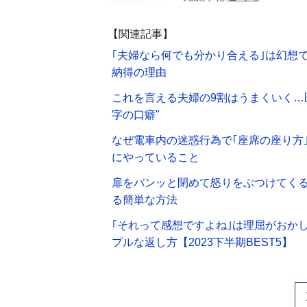
【関連記事】
｢夫婦なら何でも分かり合える｣は幻想
納得の理由
これを言える夫婦の9割はうまくいく…医
字の口癖"
なぜ電車内の迷惑行為で｢座席の座り方
にやっていること
扉をバンッと閉めて怒りをぶつけてくる
る簡単な方法
｢それって感想ですよね｣は理屈がおか
プルな返し方【2023下半期BEST5】