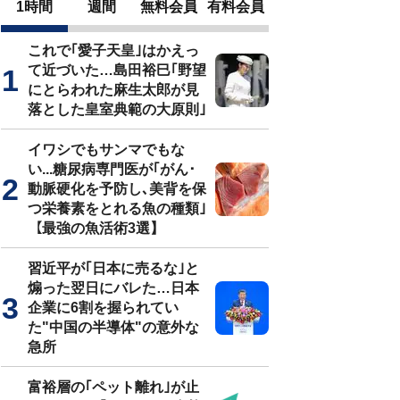
1時間
週間
無料会員
有料会員
これで｢愛子天皇｣はかえっ
て近づいた…島田裕巳｢野望
にとらわれた麻生太郎が見
落とした皇室典範の大原則｣
イワシでもサンマでもな
い...糖尿病専門医が｢がん･
動脈硬化を予防し､美背を保
つ栄養素をとれる魚の種類｣
【最強の魚活術3選】
習近平が｢日本に売るな｣と
煽った翌日にバレた…日本
企業に6割を握られてい
た"中国の半導体"の意外な
急所
富裕層の｢ペット離れ｣が止