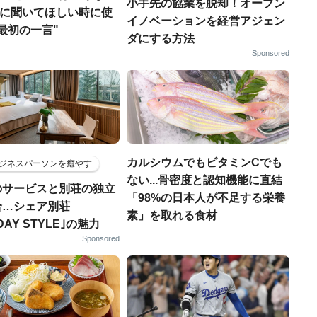
小手先の協業を脱却！オープン
本当に聞いてほしい時に使
イノベーションを経営アジェン
最初の一言"
ダにする方法
Sponsored
カルシウムでもビタミンCでも
ジネスパーソンを癒やす
ない...骨密度と認知機能に直結
のサービスと別荘の独立
「98%の日本人が不足する栄養
合…シェア別荘
素」を取れる食材
DAY STYLE｣の魅力
Sponsored