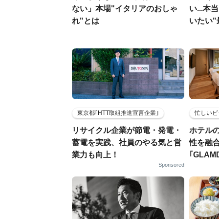
ない」本場"イタリアのおしゃ
い...
れ"とは
いたい"
東京都｢HTT取組推進宣言企業｣
忙しいビ
リサイクル企業が節電・発電・
ホテル
蓄電を実践、社員のやる気と営
性を融
業力も向上！
｢GLAM
Sponsored