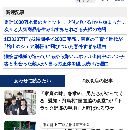
関連記事
累計1000万本超の大ヒット｢こどもびいる｣から始まった…
次々と人気商品を生み出す知られざる夫婦の物語
1口330万円が2時間半で200口完売…東京の子育て世代が
｢館山のシェア別荘｣に飛びついた意外すぎる理由
獺祭は機械で造っているから嫌い…ホテル出向中にアンチ
客と出会った蔵人が､自らの正体を隠し続けた理由
あわせて読みたい
#飲食店の記事
「家庭の味」を求め、男たちがやってく
る...愛知・飛島村"国道脇の食堂"が「ト
ラック野郎の聖地」と呼ばれるワケ
東京都｢HTT取組推進宣言企業｣