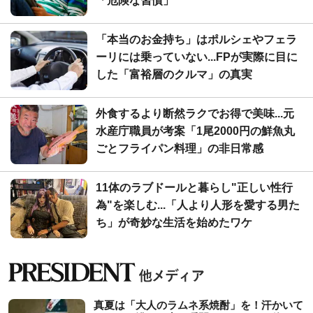
「危険な習慣」
「本当のお金持ち」はポルシェやフェラ
ーリには乗っていない...FPが実際に目に
した「富裕層のクルマ」の真実
外食するより断然ラクでお得で美味...元
水産庁職員が考案「1尾2000円の鮮魚丸
ごとフライパン料理」の非日常感
11体のラブドールと暮らし"正しい性行
為"を楽しむ...「人より人形を愛する男た
ち」が奇妙な生活を始めたワケ
真夏は「大人のラムネ系焼酎」を！汗かいて