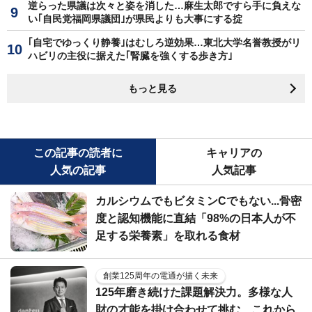
逆らった県議は次々と姿を消した…麻生太郎ですら手に負えな
い｢自民党福岡県議団｣が県民よりも大事にする掟
｢自宅でゆっくり静養｣はむしろ逆効果…東北大学名誉教授がリ
ハビリの主役に据えた｢腎臓を強くする歩き方｣
もっと見る
この記事の読者に
キャリアの
人気の記事
人気記事
カルシウムでもビタミンCでもない...骨密
度と認知機能に直結「98%の日本人が不
足する栄養素」を取れる食材
創業125周年の電通が描く未来
125年磨き続けた課題解決力。多様な人
財の才能を掛け合わせて挑む、これから