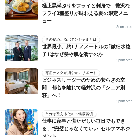
極上黒瀬ぶりをフライと刺身で！贅沢な
フライ3種盛りが味わえる夏の限定メニ
ュー
Sponsored
その秘めたるポテンシャルとは
世界最小、約1ナノメートルの｢微細水粒
子｣はなぜ髪や肌を潤すのか
Sponsored
専用デスクが細やかにサポート
ビジネスリーダーのための安らぎの空
間…都心を離れて軽井沢の「シェア別
荘」へ！
Sponsored
自分を整えるための健康習慣
仕事に家事と慌ただしい毎日でもでき
る、“完璧じゃなくていい”セルフマネジ
メント