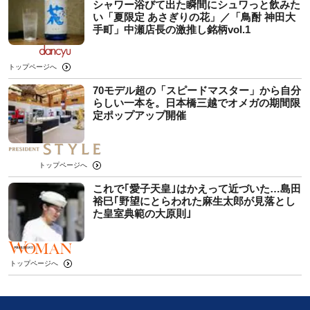
シャワー浴びて出た瞬間にシュワっと飲みた
い「夏限定 あさぎりの花」／「鳥酎 神田大
手町」中瀬店長の激推し銘柄vol.1
トップページへ
70モデル超の「スピードマスター」から自分
らしい一本を。日本橋三越でオメガの期間限
定ポップアップ開催
トップページへ
これで｢愛子天皇｣はかえって近づいた…島田
裕巳｢野望にとらわれた麻生太郎が見落とし
た皇室典範の大原則｣
トップページへ