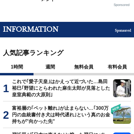
Sponsored
INFORMATION
Sponsored
人気記事ランキング
1時間
週間
無料会員
有料会員
これで｢愛子天皇｣はかえって近づいた…島田
裕巳｢野望にとらわれた麻生太郎が見落とした
皇室典範の大原則｣
富裕層の｢ペット離れ｣が止まらない…｢300万
円の血統書付き犬は時代遅れ｣という真のお金
持ちが"向かった先"