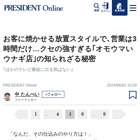
会員登録
検索
ログイン
お客に焼かせる放置スタイルで､営業は3
時間だけ…クセの強すぎる｢オモウマい
ウナギ店｣の知られざる秘密
｢ほかのテレビ番組に出る気はない｣
PRESIDENT Online
2024/06/02 10:00
中 たんぺい
+フォロー
フリーライター
1
4
5
6
9
…
…
「なんだ、その仕込みのやり方は！」