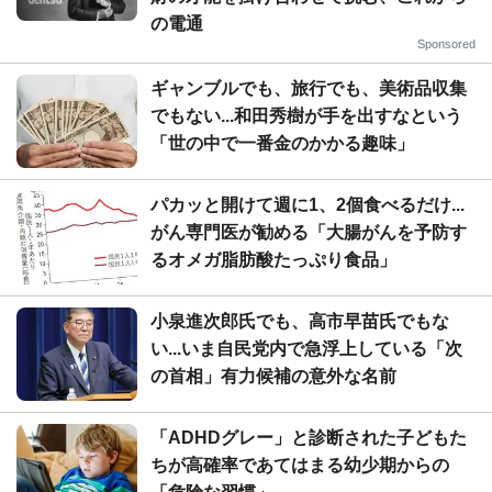
の電通
Sponsored
ギャンブルでも、旅行でも、美術品収集
でもない...和田秀樹が手を出すなという
「世の中で一番金のかかる趣味」
パカッと開けて週に1、2個食べるだけ...
がん専門医が勧める「大腸がんを予防す
るオメガ脂肪酸たっぷり食品」
小泉進次郎氏でも、高市早苗氏でもな
い...いま自民党内で急浮上している「次
の首相」有力候補の意外な名前
「ADHDグレー」と診断された子どもた
ちが高確率であてはまる幼少期からの