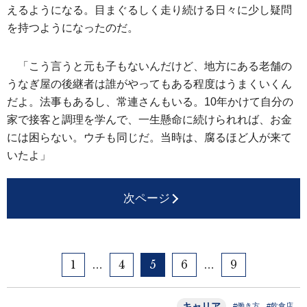
えるようになる。目まぐるしく走り続ける日々に少し疑問
を持つようになったのだ。
「こう言うと元も子もないんだけど、地方にある老舗の
うなぎ屋の後継者は誰がやってもある程度はうまくいくん
だよ。法事もあるし、常連さんもいる。10年かけて自分の
家で接客と調理を学んで、一生懸命に続けられれば、お金
には困らない。ウチも同じだ。当時は、腐るほど人が来て
いたよ」
次ページ
1
4
5
6
9
…
…
キャリア
#働き方
#飲食店