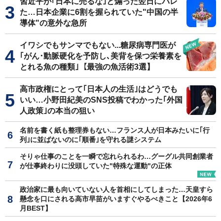
習近平が｢日本に売るな｣と煽った翌日にバレ
た…日本企業に6割を握られていた"中国の半
導体"の意外な急所
イワシでもサンマでもない...糖尿病専門医が
｢がん･動脈硬化を予防し､美背を保つ栄養素を
とれる魚の種類｣【最強の魚活術3選】
高市政権にとって｢日本人の生活｣はどうでも
いい…小野田紀美のSNS投稿でわかった｢外国
人政策｣の本当の狙い
名前を書く紙も整理券もない…フランス人が日本みたいに｢行
列｣に並ばないのに｢順番｣を守れる謎システム
そりゃ仕事のことを一瞬で忘れられるわ…グーグル共同創業者
が仕事終わりに没頭していた"特殊な運動"の正体
政治家に最も向いていない人を首相にしてしまった…天皇すら
懸念を口にされる高市早苗がいますぐやるべきこと【2026年6
月BEST】