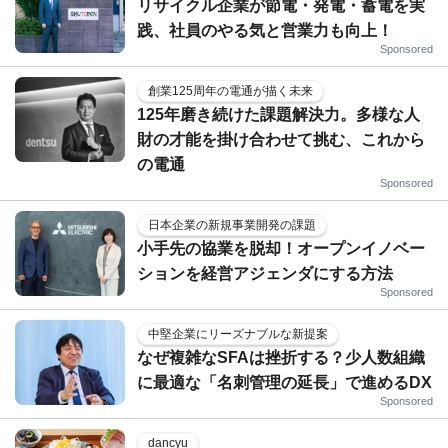
リサイクル企業が節電・発電・蓄電を実
践、社員のやる気と営業力も向上！
Sponsored
創業125周年の電通が描く未来
125年磨き続けた課題解決力。多様な人
財の才能を掛け合わせて挑む、これから
の電通
Sponsored
日本企業の新規事業開発の課題
小手先の協業を脱却！オープンイノベー
ションを経営アジェンダにする方法
Sponsored
中堅企業にリーズナブルな新提案
なぜ複雑なSFAは挫折する？少人数組織
に最適な「名刺管理の延長」で進めるDX
Sponsored
dancyu