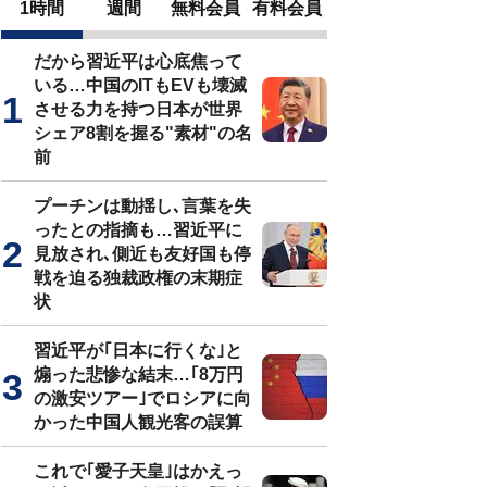
1時間
週間
無料会員
有料会員
だから習近平は心底焦って
いる…中国のITもEVも壊滅
させる力を持つ日本が世界
シェア8割を握る"素材"の名
前
プーチンは動揺し､言葉を失
ったとの指摘も…習近平に
見放され､側近も友好国も停
戦を迫る独裁政権の末期症
状
習近平が｢日本に行くな｣と
煽った悲惨な結末…｢8万円
の激安ツアー｣でロシアに向
かった中国人観光客の誤算
これで｢愛子天皇｣はかえっ