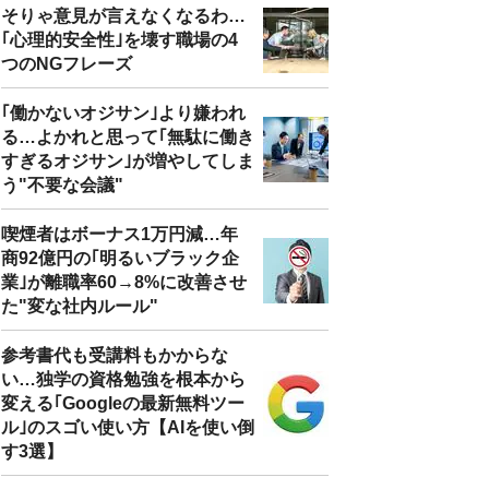
そりゃ意見が言えなくなるわ…
｢心理的安全性｣を壊す職場の4
つのNGフレーズ
｢働かないオジサン｣より嫌われ
る…よかれと思って｢無駄に働き
すぎるオジサン｣が増やしてしま
う"不要な会議"
喫煙者はボーナス1万円減…年
商92億円の｢明るいブラック企
業｣が離職率60→8%に改善させ
た"変な社内ルール"
参考書代も受講料もかからな
い…独学の資格勉強を根本から
変える｢Googleの最新無料ツー
ル｣のスゴい使い方【AIを使い倒
す3選】