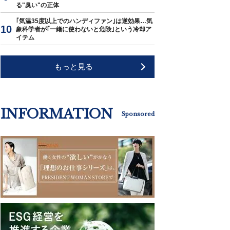
る"臭い"の正体
｢気温35度以上でのハンディファン｣は逆効果…気
象科学者が｢一緒に使わないと危険｣という冷却ア
イテム
もっと見る
INFORMATION
Sponsored