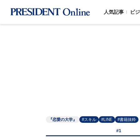
人気記事
ビジ
『恋愛の大学』
#スキル
#LINE
#書籍抜粋
#1