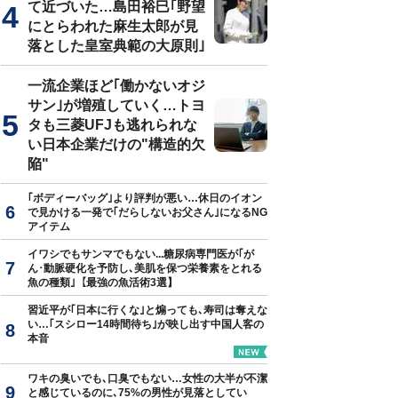
て近づいた…島田裕巳｢野望
にとらわれた麻生太郎が見
落とした皇室典範の大原則｣
一流企業ほど｢働かないオジ
サン｣が増殖していく…トヨ
タも三菱UFJも逃れられな
い日本企業だけの"構造的欠
陥"
｢ボディーバッグ｣より評判が悪い…休日のイオン
で見かける一発で｢だらしないお父さん｣になるNG
アイテム
イワシでもサンマでもない...糖尿病専門医が｢が
ん･動脈硬化を予防し､美肌を保つ栄養素をとれる
魚の種類｣【最強の魚活術3選】
習近平が｢日本に行くな｣と煽っても､寿司は奪えな
い…｢スシロー14時間待ち｣が映し出す中国人客の
本音
ワキの臭いでも､口臭でもない…女性の大半が不潔
と感じているのに､75%の男性が見落としてい