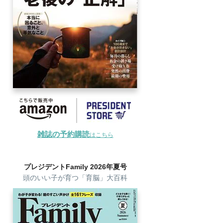
雑誌の予約購読
はこちら
プレジデントFamily 2026年夏号
頭のいい子が育つ「育脳」大百科