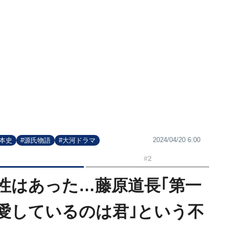
2024/04/20 6:00
日本史
#源氏物語
#大河ドラマ
#2
性はあった…藤原道長｢第一
愛しているのは君｣という不