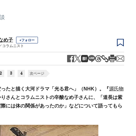
談
 なめ子
+フォロー
／コラムニスト
2
3
4
次ページ
ったと描く大河ドラマ「光る君へ」（NHK）。『
源氏物
かりさんとコラムニストの辛酸なめ子さんに、「道長は紫
実際には体の関係があったのか」などについて語ってもら