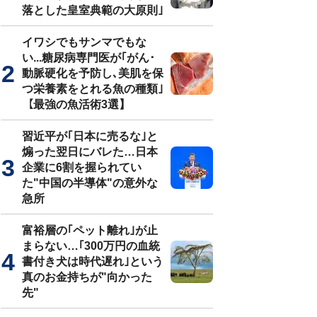
落とした皇室典範の大原則｣
イワシでもサンマでもな
い...糖尿病専門医が｢がん･
動脈硬化を予防し､美肌を保
つ栄養素をとれる魚の種類｣
【最強の魚活術3選】
習近平が｢日本に売るな｣と
煽った翌日にバレた…日本
企業に6割を握られてい
た"中国の半導体"の意外な
急所
富裕層の｢ペット離れ｣が止
まらない…｢300万円の血統
書付き犬は時代遅れ｣という
真のお金持ちが"向かった
先"