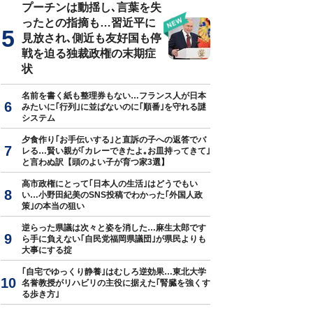
プーチンは動揺し､言葉を失
ったとの指摘も…習近平に
見放され､側近も友好国も停
戦を迫る独裁政権の末期症
状
名前を書く紙も整理券もない…フランス人が日本
みたいに｢行列｣に並ばないのに｢順番｣を守れる謎
システム
夕食作り｢お手伝いする｣と直訴の子への返答でバ
レる…賢い親が｢カレーできたよ｡お皿持ってきて｣
と言わぬ訳【頭のよい子が育つ家3選】
高市政権にとって｢日本人の生活｣はどうでもい
い…小野田紀美のSNS投稿でわかった｢外国人政
策｣の本当の狙い
逆らった県議は次々と姿を消した…麻生太郎です
ら手に負えない｢自民党福岡県議団｣が県民よりも
大事にする掟
｢自宅でゆっくり静養｣はむしろ逆効果…東北大学
名誉教授がリハビリの主役に据えた｢腎臓を強くす
る歩き方｣