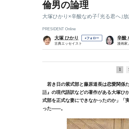
倫男の論理
大塚ひかり×辛酸なめ子｢光る君へ｣放
PRESIDENT Online
大塚 ひかり
辛酸
+フォロー
古典エッセイスト
漫画家
1
若き日の紫式部と藤原道長は恋愛関係だ
語
』の現代語訳などの著作がある大塚ひ
式部を正式な妻にできなかったのか」「
った――。