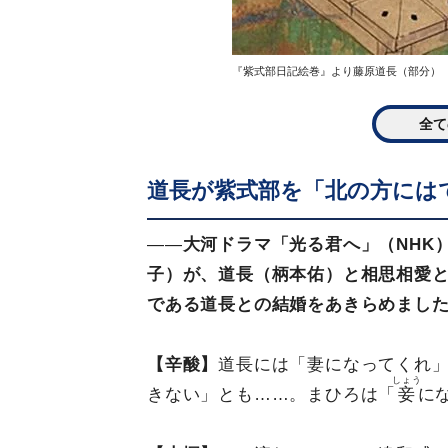
『紫式部日記絵巻』より藤原道長（部分）（画像
全て
道長が紫式部を「北の方には
――
大河ドラマ「光る君へ」（NHK
子）が、道長（柄本佑）と相思相愛
である道長との結婚をあきらめまし
【辛酸】
道長には「妻になってくれ
しょう
きない」とも……。まひろは「
妾
に