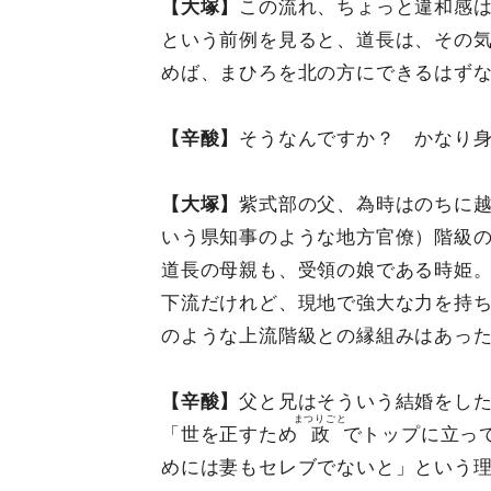
【大塚】
この流れ、ちょっと違和感
という前例を見ると、道長は、その
めば、まひろを北の方にできるはず
【辛酸】
そうなんですか？ かなり
【大塚】
紫式部の父、為時はのちに
いう県知事のような地方官僚）階級
道長の母親も、受領の娘である時姫
下流だけれど、現地で強大な力を持
のような上流階級との縁組みはあっ
【辛酸】
父と兄はそういう結婚をし
まつりごと
「世を正すため
政
でトップに立っ
めには妻もセレブでないと」という