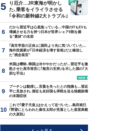
り厄介…JR東海が明かし
た､乗客をイライラさせる
｢令和の新幹線2大トラブル｣
だから習近平は心底焦っている…中国のITもEVも
壊滅させる力を持つ日本が世界シェア8割を握
る"素材"の名前
｢高市早苗の正体｣に国民より先に気づいていた…
海外投資家が｢日本経済を壊す首相｣だと確信し
た"残念発言"
米国は曖昧､韓国は冷ややかだったが…習近平を激
怒させた高市発言に｢無言の支持｣を示した国の｢大
胆な手法｣
プーチンは動揺し､言葉を失ったとの指摘も…習近
平に見放され､側近も友好国も停戦を迫る独裁政権
の末期症状
これで｢愛子天皇｣はかえって近づいた…島田裕巳
｢野望にとらわれた麻生太郎が見落とした皇室典範
の大原則｣
もっと見る