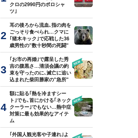
クロの2990円のポロシャ
ツ｣
耳の後ろから流血､指の肉を
ごっそり食べられ…クマに
｢猪木キック｣で応戦した36
歳男性の"数十秒間の死闘"
｢お市の再婚｣で露呈した秀
吉の腹黒さ…清須会議の約
束を守ったのに､滅亡に追い
込まれた柴田勝家の"急所"
額に貼る｢熱を冷ますシー
ト｣でも､首にかける｢ネック
クーラー｣でもない…熱中症
対策に最も効果的なアイテ
ム
｢外国人観光客や子連れ｣よ