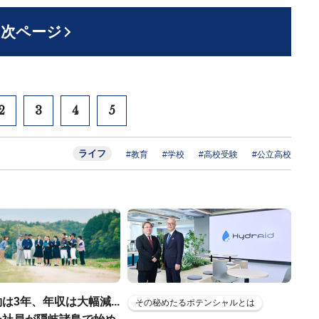
次ページ
2
3
4
5
ライフ
#教育
#学校
#高校受験
#公立高校
は3年、年収は大幅減...
その秘めたるポテンシャルとは