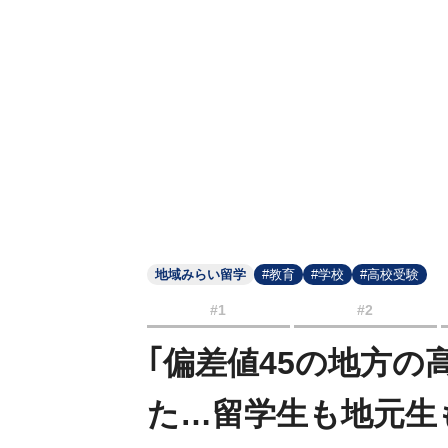
地域みらい留学
#教育
#学校
#高校受験
#1
#2
｢偏差値45の地方の
た…留学生も地元生