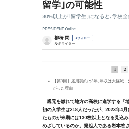
留学｣の可能性
30%以上が｢留学生｣になると､学校
PRESIDENT Online
柳橋 閑
+フォロー
ルポライター
1
2
【第3回】雇用契約は3年､年収は大幅減
がった理由
親元を離れて地方の高校に進学する「地
初の入学生は218人だったが、2023年4
たものが来期には130校以上となる見込
めざしているのか。発起人である岩本悠