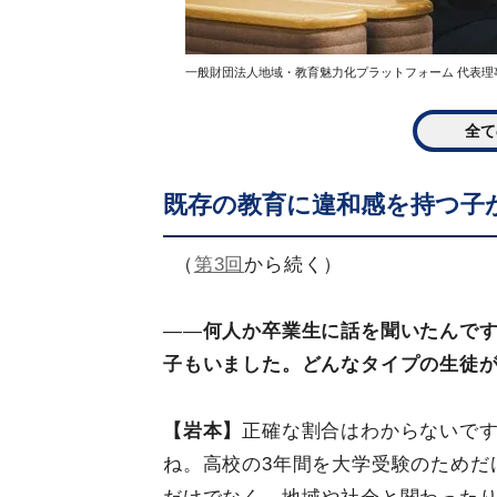
一般財団法人地域・教育魅力化プラットフォーム 代表理
全て
既存の教育に違和感を持つ子
（
第3回
から続く）
――
何人か卒業生に話を聞いたんで
子もいました。どんなタイプの生徒
【岩本】
正確な割合はわからないで
ね。高校の3年間を大学受験のためだ