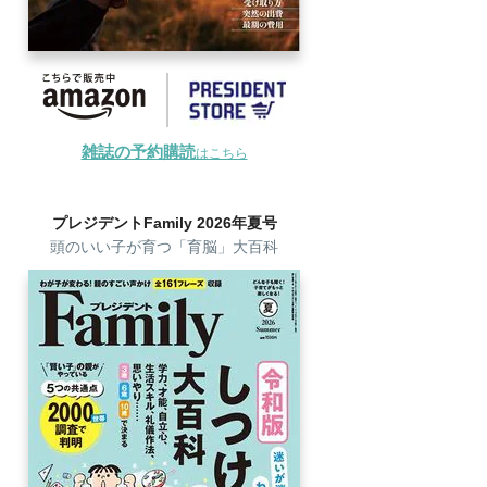
雑誌の予約購読
はこちら
プレジデントFamily 2026年夏号
頭のいい子が育つ「育脳」大百科