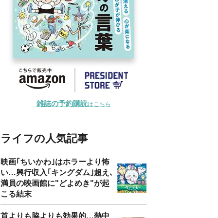
雑誌の予約購読
はこちら
ライフの人気記事
映画｢ちいかわ｣はホラーより怖
い…興行収入｢キングダム｣超え､
満員の映画館に"どよめき"が起
こる結末
首よりも脇よりも効果的…熱中