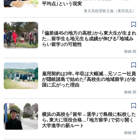
平均点｣という現実
東京高校受験主義（東田高志）
｢偏差値45の地方の高校｣から東大生が生まれ
た…留学生も地元生も成績が伸びる｢地域み
らい留学｣の可能性
柳橋 閑
雇用契約は3年､年収は大幅減…元ソニー社員
が隠岐諸島で始めた｢高校生の地域留学｣が全
国に広がった理由
柳橋 閑
横浜の高校を｢留年→退学｣で島根に転校した
ら､東大に現役合格…｢地方留学｣で切り開く
大学進学の新ルート
柳橋 閑