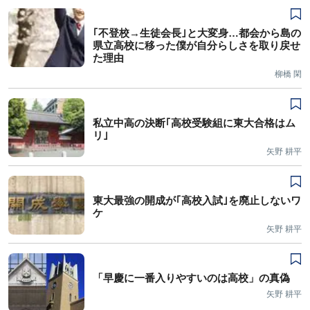
｢不登校→生徒会長｣と大変身…都会から島の
県立高校に移った僕が自分らしさを取り戻せ
た理由
柳橋 閑
私立中高の決断｢高校受験組に東大合格はム
リ｣
矢野 耕平
東大最強の開成が｢高校入試｣を廃止しないワ
ケ
矢野 耕平
「早慶に一番入りやすいのは高校」の真偽
矢野 耕平