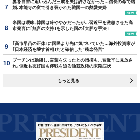
妻を自害に追い込んだ三成を夫は許さなかった…信長の命で結
婚､本能寺の変で引き裂かれた戦国一の熱愛夫婦
米国は曖昧､韓国は冷ややかだったが…習近平を激怒させた高
市発言に｢無言の支持｣を示した国の｢大胆な手法｣
｢高市早苗の正体｣に国民より先に気づいていた…海外投資家が
｢日本経済を壊す首相｣だと確信した"残念発言"
プーチンは動揺し､言葉を失ったとの指摘も…習近平に見放さ
れ､側近も友好国も停戦を迫る独裁政権の末期症状
もっと見る