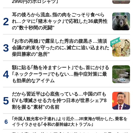
2990円のポロシャツ｣
耳の後ろから流血､指の肉をごっそり食べら
れ…クマに｢猪木キック｣で応戦した36歳男性
の"数十秒間の死闘"
｢お市の再婚｣で露呈した秀吉の腹黒さ…清須
会議の約束を守ったのに､滅亡に追い込まれた
柴田勝家の"急所"
額に貼る｢熱を冷ますシート｣でも､首にかける
｢ネッククーラー｣でもない…熱中症対策に最
も効果的なアイテム
だから習近平は心底焦っている…中国のITも
EVも壊滅させる力を持つ日本が世界シェア8
割を握る"素材"の名前
｢外国人観光客や子連れ｣より厄介…JR東海が明かした､乗客を
イライラさせる｢令和の新幹線2大トラブル｣