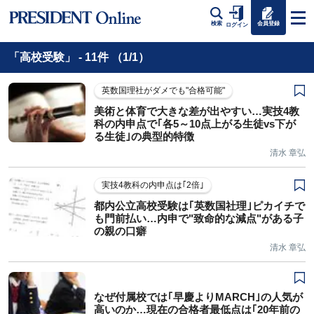
会員登録
検索
ログイン
「高校受験」 - 11件 （1/1）
英数国理社がダメでも"合格可能"
美術と体育で大きな差が出やすい…実技4教
科の内申点で｢各5～10点上がる生徒vs下が
る生徒｣の典型的特徴
清水 章弘
実技4教科の内申点は｢2倍｣
都内公立高校受験は｢英数国社理｣ピカイチで
も門前払い…内申で"致命的な減点"がある子
の親の口癖
清水 章弘
なぜ付属校では｢早慶よりMARCH｣の人気が
高いのか…現在の合格者最低点は｢20年前の