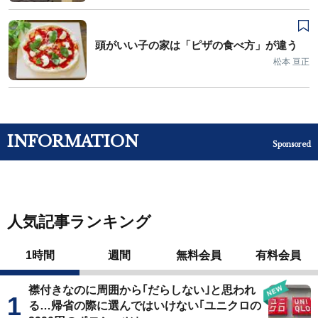
頭がいい子の家は「ピザの食べ方」が違う
松本 亘正
INFORMATION
Sponsored
人気記事ランキング
1時間
週間
無料会員
有料会員
襟付きなのに周囲から｢だらしない｣と思われ
る…帰省の際に選んではいけない｢ユニクロの