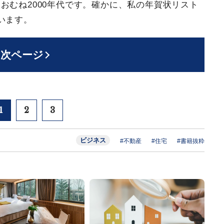
おむね2000年代です。確かに、私の年賀状リスト
います。
次ページ
1
2
3
ビジネス
#不動産
#住宅
#書籍抜粋