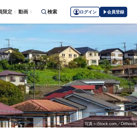
員限定
動画
検索
ログイン
会員登録
写真＝iStock.com／Orthosie