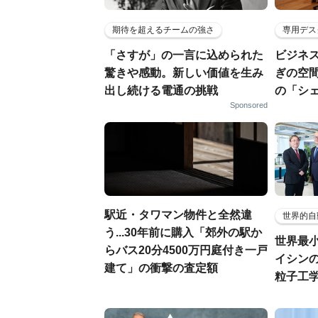
期待を超えるチームの強さ
専用デス
「さすが」の一言に込められた
ビジネ
驚きや感動。新しい価値を生み
ぎの空
出し続ける電通の挑戦
の「シ
Sponsored
駅近・タワマン物件と全然違
世界的自
う...30年前に購入「郊外の駅か
世界最
らバス20分4500万円庭付き一戸
イシンの
建て」の衝撃の査定額
粒子工