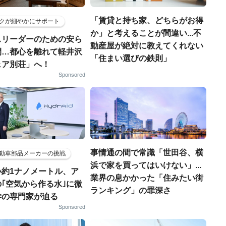
「賃貸と持ち家、どちらがお得
クが細やかにサポート
か」と考えることが間違い...不
スリーダーのための安ら
動産屋が絶対に教えてくれない
間…都心を離れて軽井沢
「住まい選びの鉄則」
ェア別荘」へ！
Sponsored
事情通の間で常識「世田谷、横
動車部品メーカーの挑戦
浜で家を買ってはいけない」...
小約1ナノメートル、ア
業界の息かかった「住みたい街
｢空気から作る水｣に微
ランキング」の罪深さ
学の専門家が迫る
Sponsored