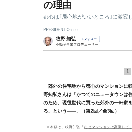
の理由
都心は｢居心地がいいところ｣に激変
PRESIDENT Online
牧野 知弘
+フォロー
不動産事業プロデューサー
1
郊外の住宅地から都心のマンションに
野知弘さんは「かつてのニュータウンは
のため、現役世代に買った郊外の一軒家
る」という――。（第2回／全3回）
※本稿は、牧野知弘『
なぜマンションは高騰して