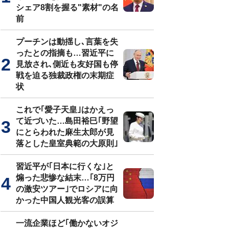
シェア8割を握る"素材"の名
前
プーチンは動揺し､言葉を失
ったとの指摘も…習近平に
見放され､側近も友好国も停
戦を迫る独裁政権の末期症
状
これで｢愛子天皇｣はかえっ
て近づいた…島田裕巳｢野望
にとらわれた麻生太郎が見
落とした皇室典範の大原則｣
習近平が｢日本に行くな｣と
煽った悲惨な結末…｢8万円
の激安ツアー｣でロシアに向
かった中国人観光客の誤算
一流企業ほど｢働かないオジ