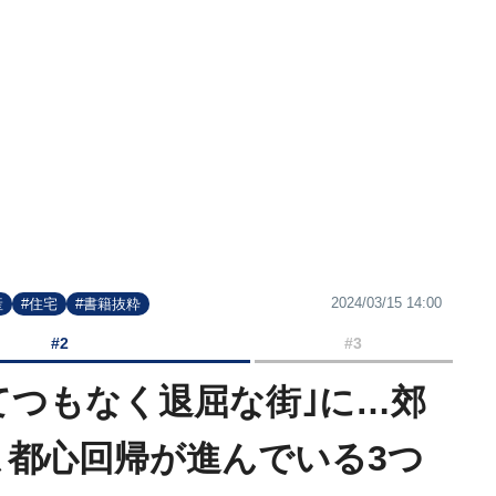
2024/03/15 14:00
産
#住宅
#書籍抜粋
#2
#3
てつもなく退屈な街｣に…郊
､都心回帰が進んでいる3つ