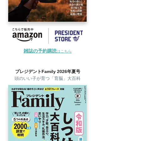
雑誌の予約購読
はこちら
プレジデントFamily 2026年夏号
頭のいい子が育つ「育脳」大百科