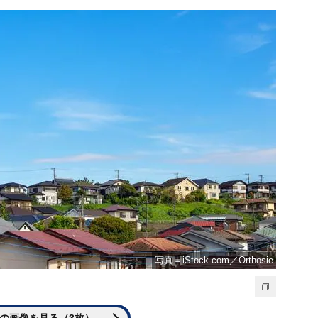
写真＝iStock.com／Orthosie