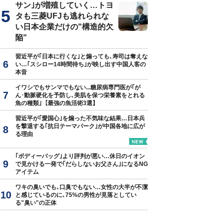
サン｣が増殖していく…トヨ
タも三菱UFJも逃れられな
い日本企業だけの"構造的欠
陥"
習近平が｢日本に行くな｣と煽っても､寿司は奪えな
い…｢スシロー14時間待ち｣が映し出す中国人客の
本音
イワシでもサンマでもない...糖尿病専門医が｢が
ん･動脈硬化を予防し､美肌を保つ栄養素をとれる
魚の種類｣【最強の魚活術3選】
習近平が｢愛国心｣を煽った不気味な結果…日本兵
を撃退する｢抗日テーマパーク｣が中国各地に広が
る理由
｢ボディーバッグ｣より評判が悪い…休日のイオン
で見かける一発で｢だらしないお父さん｣になるNG
アイテム
ワキの臭いでも､口臭でもない…女性の大半が不潔
と感じているのに､75%の男性が見落としてい
る"臭い"の正体