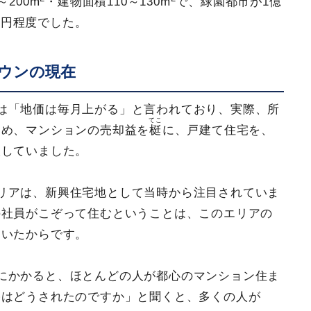
200m
・建物面積110～130m
で、緑園都市が1億
1億円程度でした。
ウンの現在
は「地価は毎月上がる」と言われており、実際、所
てこ
ため、マンションの売却益を
梃
に、戸建て住宅を、
入していました。
リアは、新興住宅地として当時から注目されていま
の社員がこぞって住むということは、このエリアの
ていたからです。
にかかると、ほとんどの人が都心のマンション住ま
宅はどうされたのですか」と聞くと、多くの人が