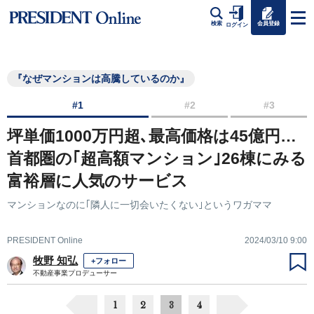
会員登録
検索
ログイン
『なぜマンションは高騰しているのか』
#1
#2
#3
坪単価1000万円超､最高価格は45億円…
首都圏の｢超高額マンション｣26棟にみる
富裕層に人気のサービス
マンションなのに｢隣人に一切会いたくない｣というワガママ
PRESIDENT Online
2024/03/10 9:00
牧野 知弘
+フォロー
不動産事業プロデューサー
1
2
3
4