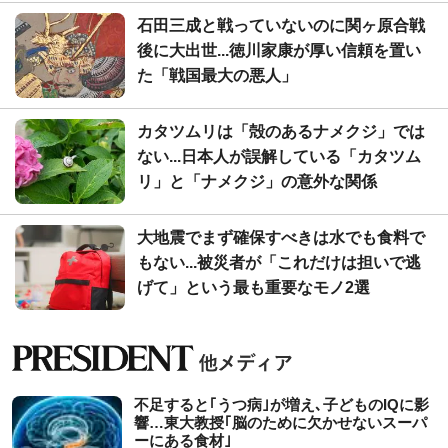
石田三成と戦っていないのに関ヶ原合戦
後に大出世...徳川家康が厚い信頼を置い
た「戦国最大の悪人」
カタツムリは「殻のあるナメクジ」では
ない...日本人が誤解している「カタツム
リ」と「ナメクジ」の意外な関係
大地震でまず確保すべきは水でも食料で
もない...被災者が「これだけは担いで逃
げて」という最も重要なモノ2選
不足すると｢うつ病｣が増え､子どものIQに影
響…東大教授｢脳のために欠かせないスーパ
ーにある食材｣