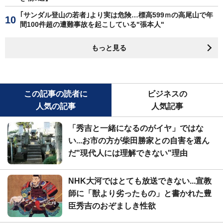
｢サンダル登山の若者｣より実は危険…標高599ｍの高尾山で年
間100件超の遭難事故を起こしている"張本人"
もっと見る
この記事の読者に
ビジネスの
人気の記事
人気記事
「秀吉と一緒になるのがイヤ」ではな
い...お市の方が柴田勝家との自害を選ん
だ"現代人には理解できない"理由
NHK大河ではとても放送できない...宣教
師に「獣より劣ったもの」と書かれた豊
臣秀吉のおぞましき性欲