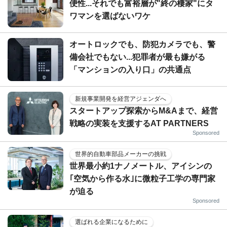
便性...それでも富裕層が"終の棲家"にタ
ワマンを選ばないワケ
オートロックでも、防犯カメラでも、警
備会社でもない...犯罪者が最も嫌がる
「マンションの入り口」の共通点
新規事業開発を経営アジェンダへ
スタートアップ探索からM&Aまで、経営
戦略の実装を支援するAT PARTNERS
Sponsored
世界的自動車部品メーカーの挑戦
世界最小約1ナノメートル、アイシンの
｢空気から作る水｣に微粒子工学の専門家
が迫る
Sponsored
選ばれる企業になるために