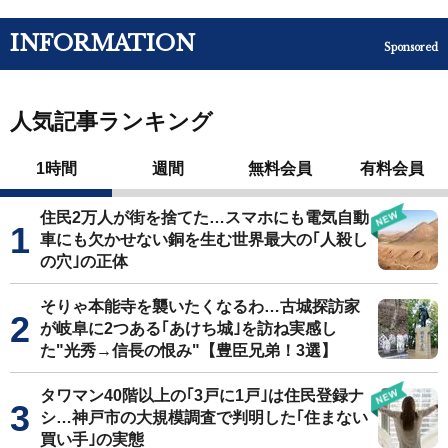
INFORMATION
Sponsored
人気記事ランキング
1時間
週間
無料会員
有料会員
住民2万人が街を捨てた…スマホにも電気自動
車にも欠かせない銅を生む世界最大の｢人殺し
の穴｣の正体
そりゃ本能寺を襲いたくなるわ…古城探訪家
が岐阜に2つある｢あけち城｣を訪ね実感し
た"光秀→信長の恨み"【豊臣兄弟！3選】
タワマン40階以上の｢3戸に1戸｣は住民登録ナ
シ…神戸市の大規模調査で判明した｢住まない
買い手｣の実態