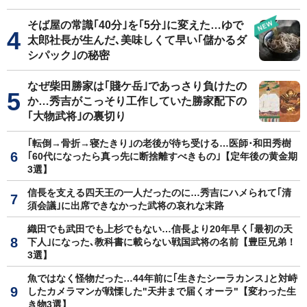
そば屋の常識｢40分｣を｢5分｣に変えた…ゆで
太郎社長が生んだ､美味しくて早い｢儲かるダ
シパック｣の秘密
なぜ柴田勝家は｢賤ケ岳｣であっさり負けたの
か…秀吉がこっそり工作していた勝家配下の
｢大物武将｣の裏切り
｢転倒→骨折→寝たきり｣の老後が待ち受ける…医師･和田秀樹
｢60代になったら真っ先に断捨離すべきもの｣【定年後の黄金期
3選】
信長を支える四天王の一人だったのに…秀吉にハメられて｢清
須会議｣に出席できなかった武将の哀れな末路
織田でも武田でも上杉でもない…信長より20年早く｢最初の天
下人｣になった､教科書に載らない戦国武将の名前【豊臣兄弟！
3選】
魚ではなく怪物だった…44年前に｢生きたシーラカンス｣と対峙
したカメラマンが戦慄した"天井まで届くオーラ"【変わった生
き物3選】