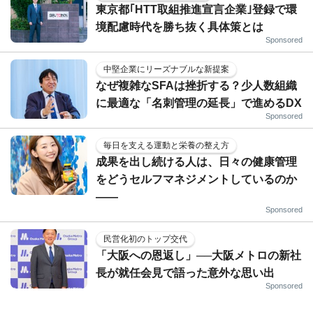
東京都｢HTT取組推進宣言企業｣登録で環
境配慮時代を勝ち抜く具体策とは
Sponsored
中堅企業にリーズナブルな新提案
なぜ複雑なSFAは挫折する？少人数組織
に最適な「名刺管理の延長」で進めるDX
Sponsored
毎日を支える運動と栄養の整え方
成果を出し続ける人は、日々の健康管理
をどうセルフマネジメントしているのか
——
Sponsored
民営化初のトップ交代
「大阪への恩返し」──大阪メトロの新社
長が就任会見で語った意外な思い出
Sponsored