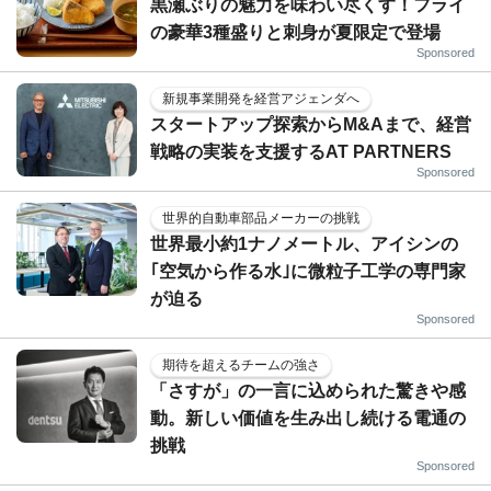
黒瀬ぶりの魅力を味わい尽くす！フライ
の豪華3種盛りと刺身が夏限定で登場
Sponsored
新規事業開発を経営アジェンダへ
スタートアップ探索からM&Aまで、経営
戦略の実装を支援するAT PARTNERS
Sponsored
世界的自動車部品メーカーの挑戦
世界最小約1ナノメートル、アイシンの
｢空気から作る水｣に微粒子工学の専門家
が迫る
Sponsored
期待を超えるチームの強さ
「さすが」の一言に込められた驚きや感
動。新しい価値を生み出し続ける電通の
挑戦
Sponsored