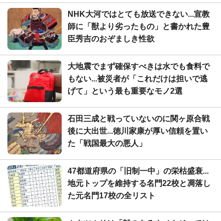
NHK大河ではとても放送できない...宣教
師に「獣より劣ったもの」と書かれた豊
臣秀吉のおぞましき性欲
大地震でまず確保すべきは水でも食料で
もない...被災者が「これだけは担いで逃
げて」という最も重要なモノ2選
石田三成と戦っていないのに関ヶ原合戦
後に大出世...徳川家康が厚い信頼を置い
た「戦国最大の悪人」
47都道府県の「旧制一中」の栄枯盛衰...
地元トップを維持する名門22校と凋落し
た元名門17校の全リスト