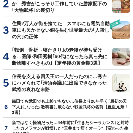
か…秀吉がこっそり工作していた勝家配下の
｢大物武将｣の裏切り
住民2万人が街を捨てた…スマホにも電気自動
車にも欠かせない銅を生む世界最大の｢人殺し
の穴｣の正体
｢転倒→骨折→寝たきり｣の老後が待ち受け
る…医師･和田秀樹｢60代になったら真っ先に
断捨離すべきもの｣【定年後の黄金期3選】
信長を支える四天王の一人だったのに…秀吉
にハメられて｢清須会議｣に出席できなかった
武将の哀れな末路
織田でも武田でも上杉でもない…信長より20年早く｢最初の天
下人｣になった､教科書に載らない戦国武将の名前【豊臣兄弟！
3選】
魚ではなく怪物だった…44年前に｢生きたシーラカンス｣と対峙
したカメラマンが戦慄した"天井まで届くオーラ"【変わった生