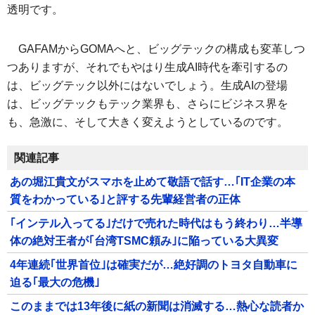
透明です。
GAFAMからGOMAへと、ビッグテックの構成も変革しつ
つありますが、それでもやはり生成AI時代を牽引するの
は、ビッグテック以外にはないでしょう。生成AIの登場
は、ビッグテックもテック業界も、さらにビジネス界を
も、急激に、そして大きく変えようとしているのです。
関連記事
あの堀江貴文がスマホを止めて敬語で話す…｢IT企業の本
質をわかっている｣と評する先輩経営者の正体
｢インテル入ってる｣だけで売れた時代はもう終わり…半導
体の絶対王者が｢台湾TSMC頼み｣に陥っている大異変
4年連続｢世界首位｣は確実だが…絶好調のトヨタ自動車に
迫る｢最大の危機｣
このままでは13年後に紙の新聞は消滅する…熱心な読者か