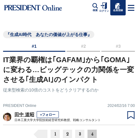
会員登録
検索
ログイン
『生成AI時代 あなたの価値が上がる仕事』
#1
#2
#3
IT業界の覇権は｢GAFAM｣から｢GOMA｣
に変わる…ビッグテックの力関係を一変
させる｢生成AI｣のインパクト
従来型検索の10倍のコストをどうクリアするのか
PRESIDENT Online
2024/02/16 7:00
田中 道昭
+フォロー
日本工業大学大学院技術経営研究科教授、戦略コンサルタント
1
2
3
4