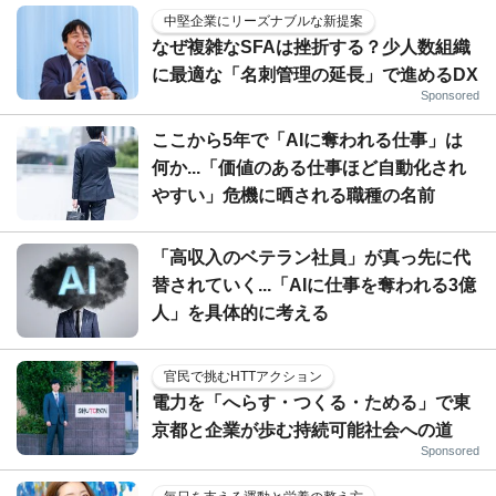
中堅企業にリーズナブルな新提案
なぜ複雑なSFAは挫折する？少人数組織
に最適な「名刺管理の延長」で進めるDX
Sponsored
ここから5年で「AIに奪われる仕事」は
何か...「価値のある仕事ほど自動化され
やすい」危機に晒される職種の名前
「高収入のベテラン社員」が真っ先に代
替されていく...「AIに仕事を奪われる3億
人」を具体的に考える
官民で挑むHTTアクション
電力を「へらす・つくる・ためる」で東
京都と企業が歩む持続可能社会への道
Sponsored