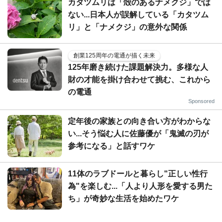
カタツムリは「殻のあるナメクジ」では
ない...日本人が誤解している「カタツム
リ」と「ナメクジ」の意外な関係
創業125周年の電通が描く未来
125年磨き続けた課題解決力。多様な人
財の才能を掛け合わせて挑む、これから
の電通
Sponsored
定年後の家族との向き合い方がわからな
い...そう悩む人に佐藤優が「鬼滅の刃が
参考になる」と話すワケ
11体のラブドールと暮らし"正しい性行
為"を楽しむ...「人より人形を愛する男た
ち」が奇妙な生活を始めたワケ