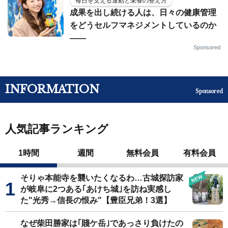
毎日を支える運動と栄養の整え方
成果を出し続ける人は、日々の健康管理
をどうセルフマネジメントしているのか
——
Sponsored
INFORMATION
Sponsored
人気記事ランキング
1時間
週間
無料会員
有料会員
そりゃ本能寺を襲いたくなるわ…古城探訪家
が岐阜に2つある｢あけち城｣を訪ね実感し
た"光秀→信長の恨み"【豊臣兄弟！3選】
なぜ柴田勝家は｢賤ケ岳｣であっさり負けたの