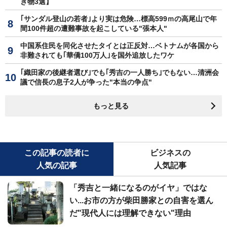
き物3選】
｢サンダル登山の若者｣より実は危険…標高599ｍの高尾山で年
間100件超の遭難事故を起こしている"張本人"
中国系住民を同化させたタイとは正反対…ベトナムが各国から
非難されても｢華僑100万人｣を国外追放したワケ
｢織田家の後継者選び｣でも｢秀吉の一人勝ち｣でもない…清洲会
議で信長の息子2人が争った"本当の争点"
もっと見る
この記事の読者に
ビジネスの
人気の記事
人気記事
「秀吉と一緒になるのがイヤ」ではな
い...お市の方が柴田勝家との自害を選ん
だ"現代人には理解できない"理由