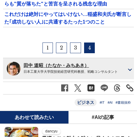
らも"質が落ちた"と苦言を呈される残念な理由
これだけは絶対にやってはいけない…稲盛和夫氏が断言し
た｢成功しない人｣に共通するたった1つのこと
1
2
3
4
田中 道昭（たなか・みちあき）
日本工業大学大学院技術経営研究科教授、戦略コンサルタント
ビジネス
#IT
#AI
#書籍抜粋
あわせて読みたい
#AIの記事
dancyu