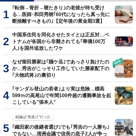
｢転倒→骨折→寝たきり｣の老後が待ち受け
る…医師･和田秀樹｢60代になったら真っ先に
断捨離すべきもの｣【定年後の黄金期3選】
中国系住民を同化させたタイとは正反対…ベ
トナムが各国から非難されても｢華僑100万
人｣を国外追放したワケ
なぜ柴田勝家は｢賤ケ岳｣であっさり負けたの
か…秀吉がこっそり工作していた勝家配下の
｢大物武将｣の裏切り
｢サンダル登山の若者｣より実は危険…標高
599ｍの高尾山で年間100件超の遭難事故を起
こしている"張本人"
結論は"先送り"だった
｢織田家の後継者選び｣でも｢秀吉の一人勝ち｣
でもない…清洲会議で信長の息子2人が争っ