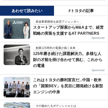
あわせて読みたい
#トヨタの記事
新規事業開発を経営アジェンダへ
スタートアップ探索からM&Aまで、経営
戦略の実装を支援するAT PARTNERS
Sponsored
創業125周年の電通が描く未来
125年磨き続けた課題解決力。多様な人
財の才能を掛け合わせて挑む、これから
の電通
Sponsored
これはトヨタの勝利宣言だ...中国・欧米
の「国策BEV」を尻目に開発続ける新型
エンジンの中身
その秘めたるポテンシャルとは