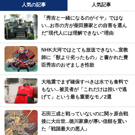
人気の記事
人気記事
「秀吉と一緒になるのがイヤ」ではな
い...お市の方が柴田勝家との自害を選ん
だ"現代人には理解できない"理由
NHK大河ではとても放送できない...宣教
師に「獣より劣ったもの」と書かれた豊
臣秀吉のおぞましき性欲
大地震でまず確保すべきは水でも食料で
もない...被災者が「これだけは担いで逃
げて」という最も重要なモノ2選
石田三成と戦っていないのに関ヶ原合戦
後に大出世...徳川家康が厚い信頼を置い
た「戦国最大の悪人」