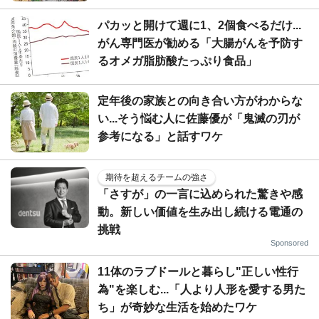
パカッと開けて週に1、2個食べるだけ...
がん専門医が勧める「大腸がんを予防す
るオメガ脂肪酸たっぷり食品」
定年後の家族との向き合い方がわからな
い...そう悩む人に佐藤優が「鬼滅の刃が
参考になる」と話すワケ
期待を超えるチームの強さ
「さすが」の一言に込められた驚きや感
動。新しい価値を生み出し続ける電通の
挑戦
Sponsored
11体のラブドールと暮らし"正しい性行
為"を楽しむ...「人より人形を愛する男た
ち」が奇妙な生活を始めたワケ