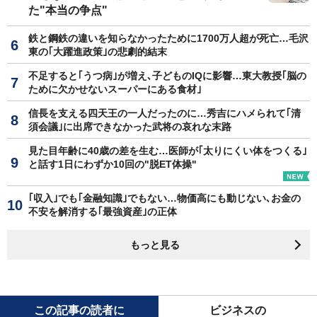
た"本当の争点"
鉄と鋼鉄の違いを知らなかったために1700万人超が死亡…毛沢
東の｢大躍進政策｣の悲劇的結末
不足すると｢うつ病｣が増え､子どものIQに影響…東大教授｢脳の
ために欠かせないスーパーにある食材｣
信長を支える四天王の一人だったのに…秀吉にハメられて｢清
須会議｣に出席できなかった武将の哀れな末路
見た目年齢に40歳の差を生む…医師が｢太りにくい体をつくる｣
と話す1日にわずか10回の"脱ET体操"
｢収入｣でも｢金融知識｣でもない…物価高にも動じない､お金の
不安を解消する｢最強資産｣の正体
もっと見る
この記事の読者に
ビジネスの