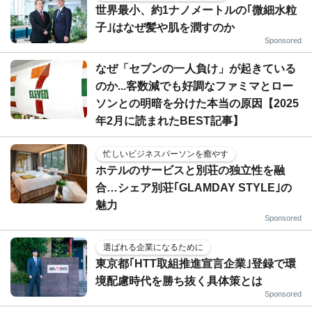
世界最小、約1ナノメートルの｢微細水粒
子｣はなぜ髪や肌を潤すのか
Sponsored
なぜ「セブンの一人負け」が起きている
のか...客数減でも好調なファミマとロー
ソンとの明暗を分けた本当の原因【2025
年2月に読まれたBEST記事】
忙しいビジネスパーソンを癒やす
ホテルのサービスと別荘の独立性を融
合…シェア別荘｢GLAMDAY STYLE｣の
魅力
Sponsored
選ばれる企業になるために
東京都｢HTT取組推進宣言企業｣登録で環
境配慮時代を勝ち抜く具体策とは
Sponsored