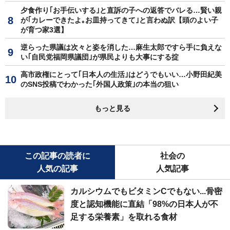
夕食作り｢お手伝いする｣と直訴の子への返答でバレる…賢い親
が｢カレーできたよ｡お皿持ってきて｣と言わぬ訳【頭のよい子
が育つ家3選】
逆らった県議は次々と姿を消した…麻生太郎ですら手に負えな
い｢自民党福岡県議団｣が県民よりも大事にする掟
高市政権にとって｢日本人の生活｣はどうでもいい…小野田紀美
のSNS投稿でわかった｢外国人政策｣の本当の狙い
もっと見る
この記事の読者に
社会の
人気の記事
人気記事
カルシウムでもビタミンCでもない...骨密
度と認知機能に直結「98%の日本人が不
足する栄養素」を取れる食材