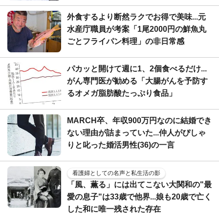
外食するより断然ラクでお得で美味...元
水産庁職員が考案「1尾2000円の鮮魚丸
ごとフライパン料理」の非日常感
パカッと開けて週に1、2個食べるだけ...
がん専門医が勧める「大腸がんを予防す
るオメガ脂肪酸たっぷり食品」
MARCH卒、年収900万円なのに結婚でき
ない理由が詰まっていた...仲人がぴしゃ
りと叱った婚活男性(36)の一言
看護婦としての名声と私生活の影
「風、薫る」には出てこない大関和の"最
愛の息子"は33歳で他界...娘も20歳で亡く
した和に唯一残された存在