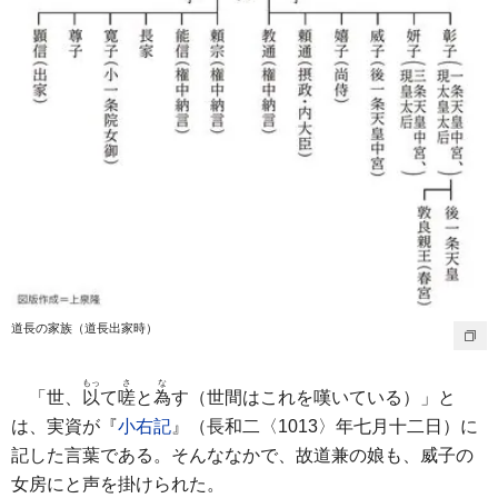
道長の家族（道長出家時）
もっ
さ
な
「世、
以
て
嗟
と
為
す（世間はこれを嘆いている）」と
は、実資が『
小右記
』（長和二〈1013〉年七月十二日）に
記した言葉である。そんななかで、故道兼の娘も、威子の
女房にと声を掛けられた。