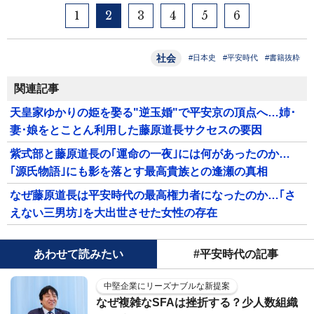
1
2
3
4
5
6
社会
#日本史
#平安時代
#書籍抜粋
関連記事
天皇家ゆかりの姫を娶る"逆玉婚"で平安京の頂点へ…姉･
妻･娘をとことん利用した藤原道長サクセスの要因
紫式部と藤原道長の｢運命の一夜｣には何があったのか…
｢源氏物語｣にも影を落とす最高貴族との逢瀬の真相
なぜ藤原道長は平安時代の最高権力者になったのか…｢さ
えない三男坊｣を大出世させた女性の存在
あわせて読みたい
#平安時代の記事
中堅企業にリーズナブルな新提案
なぜ複雑なSFAは挫折する？少人数組織