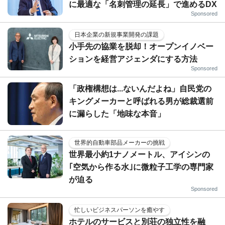
に最適な「名刺管理の延長」で進めるDX
Sponsored
日本企業の新規事業開発の課題
小手先の協業を脱却！オープンイノベー
ションを経営アジェンダにする方法
Sponsored
「政権構想は...ないんだよね」自民党の
キングメーカーと呼ばれる男が総裁選前
に漏らした「地味な本音」
世界的自動車部品メーカーの挑戦
世界最小約1ナノメートル、アイシンの
｢空気から作る水｣に微粒子工学の専門家
が迫る
Sponsored
忙しいビジネスパーソンを癒やす
ホテルのサービスと別荘の独立性を融