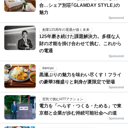
合…シェア別荘｢GLAMDAY STYLE｣の
魅力
Sponsored
創業125周年の電通が描く未来
125年磨き続けた課題解決力。多様な人
財の才能を掛け合わせて挑む、これから
の電通
Sponsored
dancyu
黒瀬ぶりの魅力を味わい尽くす！フライ
の豪華3種盛りと刺身が夏限定で登場
Sponsored
官民で挑むHTTアクション
電力を「へらす・つくる・ためる」で東
京都と企業が歩む持続可能社会への道
Sponsored