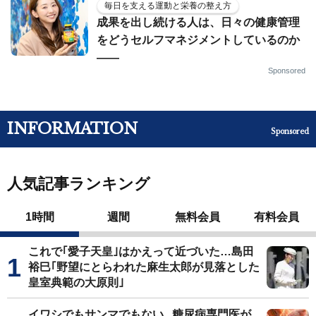
毎日を支える運動と栄養の整え方
成果を出し続ける人は、日々の健康管理
をどうセルフマネジメントしているのか
——
Sponsored
INFORMATION
Sponsored
人気記事ランキング
1時間
週間
無料会員
有料会員
これで｢愛子天皇｣はかえって近づいた…島田
裕巳｢野望にとらわれた麻生太郎が見落とした
皇室典範の大原則｣
イワシでもサンマでもない...糖尿病専門医が