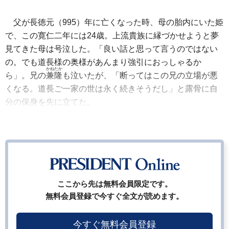
父が長徳元（995）年に亡くなった時、母の胎内にいた姫
で、この寛仁二年には24歳。上流貴族に縁づかせようと夢
見てきた母は号泣した。「良い話と思って言うのではない
の。でも道長様の奥様があんまり強引におっしゃるか
かねたか
ら」。兄の
兼隆
も泣いたが、「断ってはこの兄の立場が悪
くなる。道長ご一家の世は永く続きそうだし」と露骨に自
分の保身を先に立てた。
ここから先は無料会員限定です。
無料会員登録で今すぐ全文が読めます。
今すぐ無料会員登録