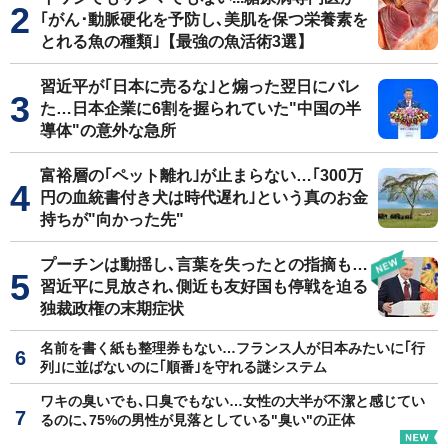
｢がん･動脈硬化を予防し､美肌を保つ栄養素を
とれる魚の種類｣【最強の魚活術3選】
習近平が｢日本に売るな｣と煽った翌日にバレ
た…日本企業に6割を握られていた"中国の半
導体"の意外な急所
富裕層の｢ペット離れ｣が止まらない…｢300万
円の血統書付き犬は時代遅れ｣という真のお金
持ちが"向かった先"
プーチンは動揺し､言葉を失ったとの指摘も…
習近平に見放され､側近も友好国も停戦を迫る
独裁政権の末期症状
名前を書く紙も整理券もない…フランス人が日本みたいに｢行
列｣に並ばないのに｢順番｣を守れる謎システム
ワキの臭いでも､口臭でもない…女性の大半が不潔と感じてい
るのに､75%の男性が見落としている"臭い"の正体