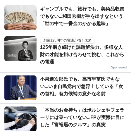
ギャンブルでも、旅行でも、美術品収集
でもない...和田秀樹が手を出すなという
「世の中で一番金のかかる趣味」
創業125周年の電通が描く未来
125年磨き続けた課題解決力。多様な人
財の才能を掛け合わせて挑む、これから
の電通
Sponsored
小泉進次郎氏でも、高市早苗氏でもな
い...いま自民党内で急浮上している「次
の首相」有力候補の意外な名前
「本当のお金持ち」はポルシェやフェラ
ーリには乗っていない...FPが実際に目に
した「富裕層のクルマ」の真実