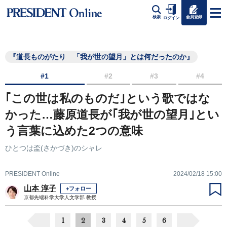
会員登録
検索
ログイン
『道長ものがたり 「我が世の望月」とは何だったのか』
#1
#2
#3
#4
｢この世は私のものだ｣という歌ではな
かった…藤原道長が｢我が世の望月｣とい
う言葉に込めた2つの意味
ひとつは盃(さかづき)のシャレ
PRESIDENT Online
2024/02/18 15:00
山本 淳子
+フォロー
京都先端科学大学人文学部 教授
1
2
3
4
5
6