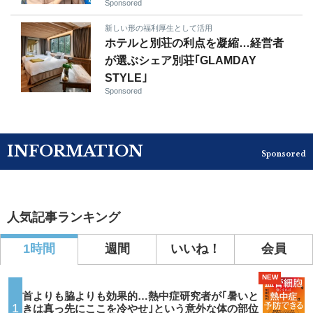
Sponsored
新しい形の福利厚生として活用
ホテルと別荘の利点を凝縮…経営者
が選ぶシェア別荘｢GLAMDAY
STYLE｣
Sponsored
INFORMATION
Sponsored
人気記事ランキング
1時間
週間
いいね！
会員
NEW
首よりも脇よりも効果的…熱中症研究者が｢暑いと
1
きは真っ先にここを冷やせ｣という意外な体の部位