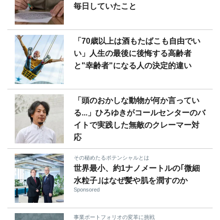
毎日していたこと
「70歳以上は酒もたばこも自由でい
い」人生の最後に後悔する高齢者
と"幸齢者"になる人の決定的違い
「頭のおかしな動物が何か言ってい
る...」ひろゆきがコールセンターのバ
イトで実践した無敵のクレーマー対
応
その秘めたるポテンシャルとは
世界最小、約1ナノメートルの｢微細
水粒子｣はなぜ髪や肌を潤すのか
Sponsored
事業ポートフォリオの変革に挑戦