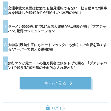
6
交通事故の真因は飲酒でも脇見運転でもない…軽自動車で2回事
故を経験した50代女性が明かした｢本当の理由｣
7
ラーメン5000円､街では"反老人運動"が…橘玲が描く｢プアジャ
パン｣驚愕のシミュレーション
8
大学教授｢熱中症にもヒートショックにも効く｣…"血管を強くす
る"スーパーで買える果物3種
9
銀行マンが元ニートの億万長者に頭を下げて回る…｢プアジャパ
ン｣で起きる"富裕層の全面的な入れ替わり"
もっと見る
ログイン