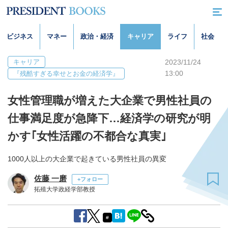
ビジネス
マネー
政治・経済
キャリア
ライフ
社会
キャリア
2023/11/24
13:00
『残酷すぎる幸せとお金の経済学』
女性管理職が増えた大企業で男性社員の
仕事満足度が急降下…経済学の研究が明
かす｢女性活躍の不都合な真実｣
1000人以上の大企業で起きている男性社員の異変
佐藤 一磨
+フォロー
拓殖大学政経学部教授
#