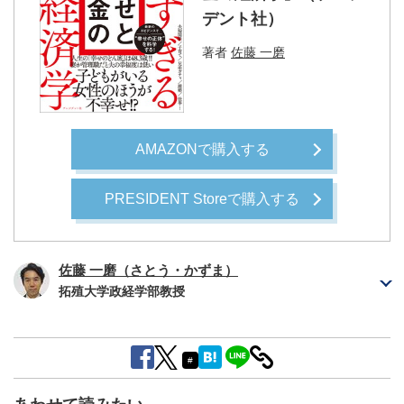
デント社）
著者
佐藤 一磨
AMAZONで購入する
PRESIDENT Storeで購入する
佐藤 一磨（さとう・かずま）
拓殖大学政経学部教授
#