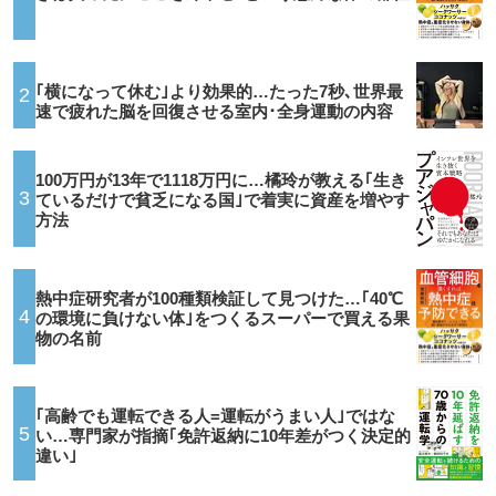
｢横になって休む｣より効果的…たった7秒､世界最
2
速で疲れた脳を回復させる室内･全身運動の内容
100万円が13年で1118万円に…橘玲が教える｢生き
3
ているだけで貧乏になる国｣で着実に資産を増やす
方法
熱中症研究者が100種類検証して見つけた…｢40℃
4
の環境に負けない体｣をつくるスーパーで買える果
物の名前
｢高齢でも運転できる人=運転がうまい人｣ではな
5
い…専門家が指摘｢免許返納に10年差がつく決定的
違い｣