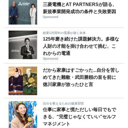
三菱電機とAT PARTNERSが語る、
新規事業開発成功の条件と失敗要因
Sponsored
創業125周年の電通が描く未来
125年磨き続けた課題解決力。多様な
人財の才能を掛け合わせて挑む、こ
れからの電通
Sponsored
だから家康はすごかった...自分を苦し
めてきた難敵・武田勝頼の首を前に
徳川家康が放ったひと言
自分を整えるための健康習慣
仕事に家事と慌ただしい毎日でもで
きる、“完璧じゃなくていい”セルフ
マネジメント