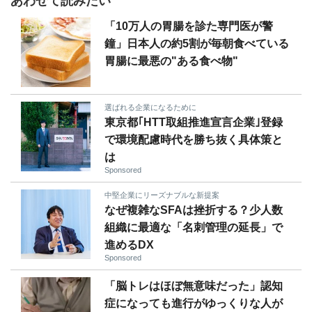
あわせて読みたい
「10万人の胃腸を診た専門医が警
鐘」日本人の約5割が毎朝食べている
胃腸に最悪の"ある食べ物"
選ばれる企業になるために
東京都｢HTT取組推進宣言企業｣登録
で環境配慮時代を勝ち抜く具体策と
は
Sponsored
中堅企業にリーズナブルな新提案
なぜ複雑なSFAは挫折する？少人数
組織に最適な「名刺管理の延長」で
進めるDX
Sponsored
「脳トレはほぼ無意味だった」認知
症になっても進行がゆっくりな人が