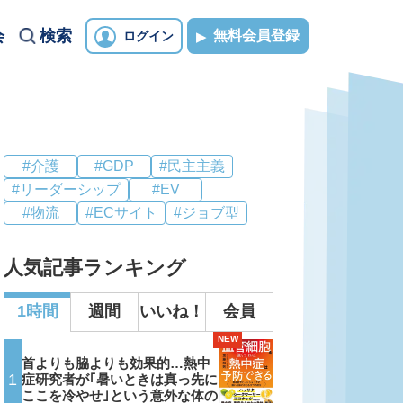
会
検索
無料会員登録
ログイン
#介護
#GDP
#民主主義
#リーダーシップ
#EV
#物流
#ECサイト
#ジョブ型
人気記事ランキング
1時間
週間
いいね！
会員
NEW
首よりも脇よりも効果的…熱中
1
症研究者が｢暑いときは真っ先に
ここを冷やせ｣という意外な体の