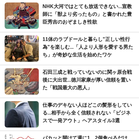
NHK大河ではとても放送できない...宣教
師に「獣より劣ったもの」と書かれた豊
臣秀吉のおぞましき性欲
11体のラブドールと暮らし"正しい性行
為"を楽しむ...「人より人形を愛する男た
ち」が奇妙な生活を始めたワケ
石田三成と戦っていないのに関ヶ原合戦
後に大出世...徳川家康が厚い信頼を置い
た「戦国最大の悪人」
仕事のデキない人ほどこの髪形をしてい
る...相手から全く信頼されない「ビジネ
スで一発アウト」ヘアスタイル3選
パカッと開けて週に1、2個食べるだけ...