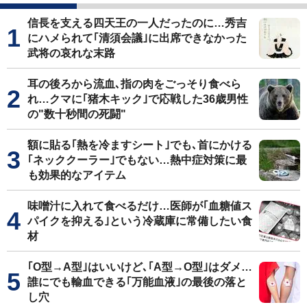
信長を支える四天王の一人だったのに…秀吉
にハメられて｢清須会議｣に出席できなかった
武将の哀れな末路
耳の後ろから流血､指の肉をごっそり食べら
れ…クマに｢猪木キック｣で応戦した36歳男性
の"数十秒間の死闘"
額に貼る｢熱を冷ますシート｣でも､首にかける
｢ネッククーラー｣でもない…熱中症対策に最
も効果的なアイテム
味噌汁に入れて食べるだけ…医師が｢血糖値ス
パイクを抑える｣という冷蔵庫に常備したい食
材
｢O型→A型｣はいいけど､｢A型→O型｣はダメ…
誰にでも輸血できる｢万能血液｣の最後の落と
し穴