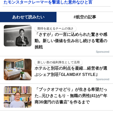
たモンスタークレーマーを撃退した意外なひと言
あわせて読みたい
#航空の記事
期待を超えるチームの強さ
「さすが」の一言に込められた驚きや感
動。新しい価値を生み出し続ける電通の
挑戦
Sponsored
新しい形の福利厚生として活用
ホテルと別荘の利点を凝縮…経営者が選
ぶシェア別荘｢GLAMDAY STYLE｣
Sponsored
「ブックオフせどり」が生きる希望だっ
た...元ひきこもり・無職の男性(41)が“年
商36億円の古書店”を作るまで