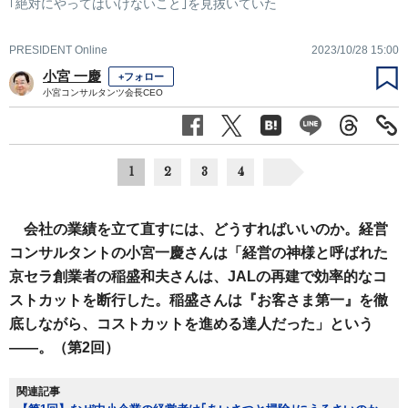
｢絶対にやってはいけないこと｣を見抜いていた
PRESIDENT Online
2023/10/28 15:00
小宮 一慶
+フォロー
小宮コンサルタンツ会長CEO
1
2
3
4
会社の業績を立て直すには、どうすればいいのか。経営
コンサルタントの小宮一慶さんは「経営の神様と呼ばれた
京セラ創業者の稲盛和夫さんは、JALの再建で効率的なコ
ストカットを断行した。稲盛さんは『お客さま第一』を徹
底しながら、コストカットを進める達人だった」という
――。（第2回）
関連記事