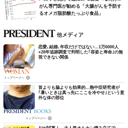
がん専門医が勧める「大腸がんを予防す
るオメガ脂肪酸たっぷり食品」
恋愛､結婚､年収だけではない…1万6000人
×28年追跡調査で判明した｢容姿と寿命｣の無
視できない関係
トップページへ
首よりも脇よりも効果的…熱中症研究者が
｢暑いときは真っ先にここを冷やせ｣という意
外な体の部位
トップページへ
AIが試算！ 大人気オルカン積み立てで