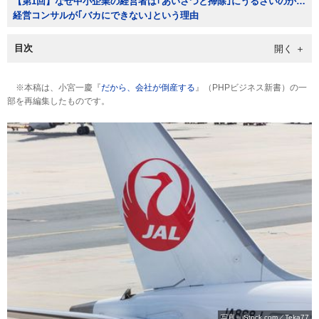
【第1回】なぜ中小企業の経営者は｢あいさつと掃除｣にうるさいのか…
経営コンサルが｢バカにできない｣という理由
目次
※本稿は、小宮一慶『
だから、会社が倒産する
』（PHPビジネス新書）の一
部を再編集したものです。
写真＝iStock.com／Teka77