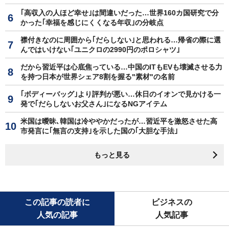
｢高収入の人ほど幸せ｣は間違いだった…世界160カ国研究で分
かった｢幸福を感じにくくなる年収｣の分岐点
襟付きなのに周囲から｢だらしない｣と思われる…帰省の際に選
んではいけない｢ユニクロの2990円のポロシャツ｣
だから習近平は心底焦っている…中国のITもEVも壊滅させる力
を持つ日本が世界シェア8割を握る"素材"の名前
｢ボディーバッグ｣より評判が悪い…休日のイオンで見かける一
発で｢だらしないお父さん｣になるNGアイテム
米国は曖昧､韓国は冷ややかだったが…習近平を激怒させた高
市発言に｢無言の支持｣を示した国の｢大胆な手法｣
もっと見る
この記事の読者に
ビジネスの
人気の記事
人気記事