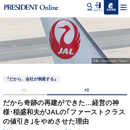
会員登録
検索
ログイン
写真＝iStock.com／Teka77
『だから、会社が倒産する』
#1
#2
だから奇跡の再建ができた…経営の神
様･稲盛和夫がJALの｢ファーストクラス
の値引き｣をやめさせた理由