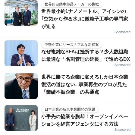
世界的自動車部品メーカーの挑戦
世界最小約1ナノメートル、アイシンの
｢空気から作る水｣に微粒子工学の専門家
が迫る
Sponsored
中堅企業にリーズナブルな新提案
なぜ複雑なSFAは挫折する？少人数組織
に最適な「名刺管理の延長」で進めるDX
Sponsored
世界に勝てる企業に変えるしか日本企業
復活の道はない...事業再生のプロが見た
「業績不振企業」の共通点
日本企業の新規事業開発の課題
小手先の協業を脱却！オープンイノベー
ションを経営アジェンダにする方法
Sponsored