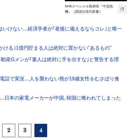
NHKスペシャル取材班『中流危
機』（講談社現代新書）
てはいけない…経済学者が｢老後に備えるならコレ｣と唯一
ける｣1億円貯まる人は絶対に置かない"あるもの"
動産Gメンが｢素人は絶対に手を出すな｣と警告する理
と電話で実況…人を襲わない熊が19歳女性をむさぼり食
み…日本の家電メーカーが中国､韓国に喰われてしまった
2
3
4