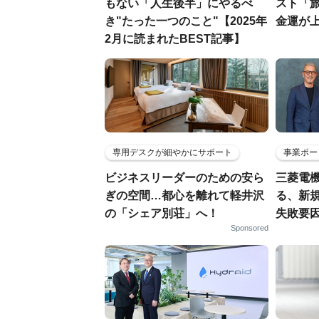
もない「人生後半」にやるべ
スト「
き"たった一つのこと"【2025年
金運が
2月に読まれたBEST記事】
専用デスクが細やかにサポート
事業ポー
ビジネスリーダーのための安ら
三菱電機
ぎの空間…都心を離れて軽井沢
る、新
の「シェア別荘」へ！
失敗要
Sponsored