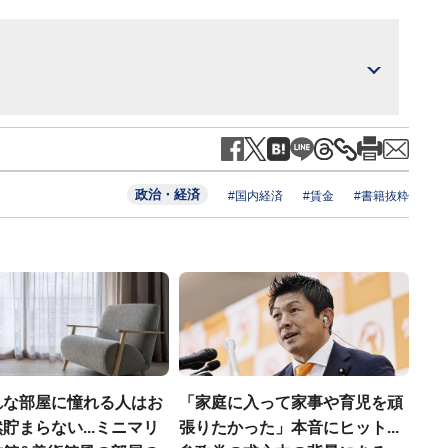
政治・経済
#国内経済
#賃金
#書籍抜粋
れな部屋に憧れる人はお
「家庭に入って家事や育児を頑
貯まらない...ミニマリ
張りたかった」本音にヒット...