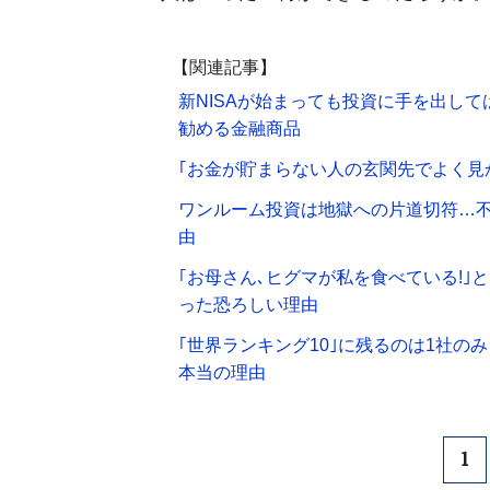
【関連記事】
新NISAが始まっても投資に手を出し
勧める金融商品
｢お金が貯まらない人の玄関先でよく見か
ワンルーム投資は地獄への片道切符…不
由
｢お母さん､ヒグマが私を食べている!｣
った恐ろしい理由
｢世界ランキング10｣に残るのは1社の
本当の理由
1