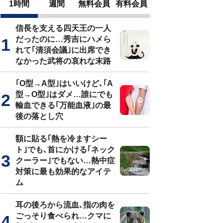
1時間
週間
無料会員
有料会員
信長を支える四天王の一人
だったのに…秀吉にハメら
れて｢清須会議｣に出席でき
なかった武将の哀れな末路
｢O型→A型｣はいいけど､｢A
型→O型｣はダメ…誰にでも
輸血できる｢万能血液｣の最
後の落とし穴
額に貼る｢熱を冷ますシー
ト｣でも､首にかける｢ネック
クーラー｣でもない…熱中症
対策に最も効果的なアイテ
ム
耳の後ろから流血､指の肉を
ごっそり食べられ…クマに