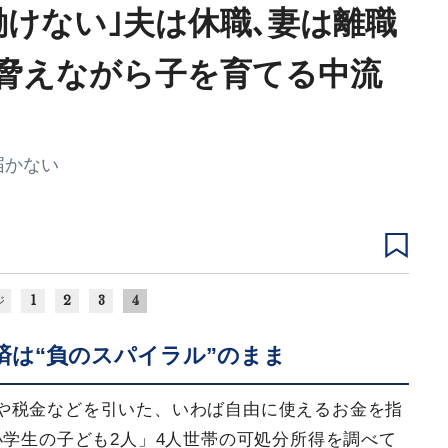
働けない｣夫は休職､妻は離職
脅えながら子を育てる中流
届かない
1
2
3
4
ジ
済は“負のスパイラル”のまま
や税金などを引いた、いわば自由に使えるお金を指
小学生の子ども2人」4人世帯の可処分所得を調べて