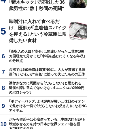
｢猪木キック｣で応戦した36
歳男性の"数十秒間の死闘"
味噌汁に入れて食べるだ
け…医師が｢血糖値スパイク
を抑える｣という冷蔵庫に常
備したい食材
｢高収入の人ほど幸せ｣は間違いだった…世界160
カ国研究で分かった｢幸福を感じにくくなる年収｣
の分岐点
台湾では6歳未満は鑑賞NGに…大人が震撼する映
画｢ちいかわ｣が"灰色"に塗って伏せたものの正体
襟付きなのに周囲から｢だらしない｣と思われる…
帰省の際に選んではいけない｢ユニクロの2990円
のポロシャツ｣
｢ボディーバッグ｣より評判が悪い…休日のイオン
で見かける一発で｢だらしないお父さん｣になるNG
アイテム
だから習近平は心底焦っている…中国のITもEVも
壊滅させる力を持つ日本が世界シェア8割を握
る"素材"の名前