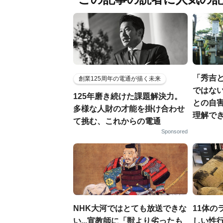
「秀吉
創業125周年の電通が描く未来
ではない
125年磨き続けた課題解決力。
との自
多様な人財の才能を掛け合わせ
理解でき
て挑む、これからの電通
Sponsored
NHK大河ではとても放送できな
11体の
い...宣教師に「獣より劣ったも
しい性行