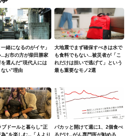
と一緒になるのがイヤ」
大地震でまず確保すべきは水で
...お市の方が柴田勝家
も食料でもない...被災者が「こ
害を選んだ"現代人には
れだけは担いで逃げて」という
ない"理由
最も重要なモノ2選
ラブドールと暮らし"正
パカッと開けて週に1、2個食べ
為"を楽しむ...「人より
るだけ...がん専門医が勧める