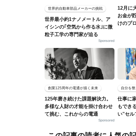
12月に
世界的自動車部品メーカーの挑戦
お金が
世界最小約1ナノメートル、ア
けのプ
イシンの｢空気から作る水｣に微
粒子工学の専門家が迫る
Sponsored
創業125周年の電通が描く未来
自分を整
125年磨き続けた課題解決力。
仕事に
多様な人財の才能を掛け合わせ
もでき
て挑む、これからの電通
い”セ
Sponsored
この記事の読者に人気の