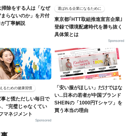
大掃除をする人は「なぜ
選ばれる企業になるために
貯まらないのか」を片付
東京都｢HTT取組推進宣言企業｣
ロが丁寧解説
登録で環境配慮時代を勝ち抜く
具体策とは
Sponsored
「安い服がほしい」だけではな
えるための健康習慣
い...日本の若者が中国ブランド
家事と慌ただしい毎日で
SHEINの「1000円Tシャツ」を
る、“完璧じゃなくてい
買う本当の理由
ルフマネジメント
Sponsored
記事