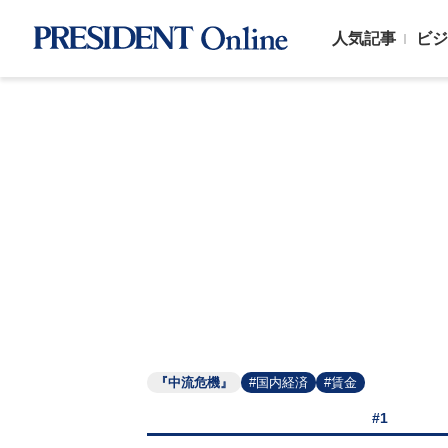
人気記事
ビジ
『中流危機』
#国内経済
#賃金
#1