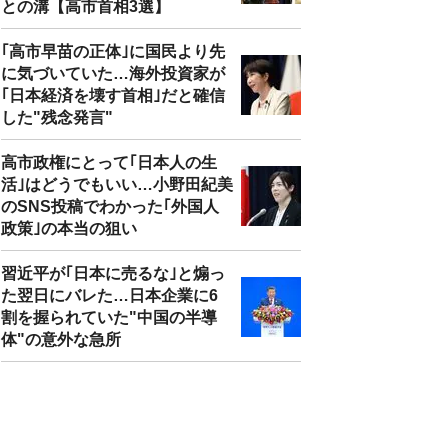
との溝【高市首相3選】
｢高市早苗の正体｣に国民より先
に気づいていた…海外投資家が
｢日本経済を壊す首相｣だと確信
した"残念発言"
高市政権にとって｢日本人の生
活｣はどうでもいい…小野田紀美
のSNS投稿でわかった｢外国人
政策｣の本当の狙い
習近平が｢日本に売るな｣と煽っ
た翌日にバレた…日本企業に6
割を握られていた"中国の半導
体"の意外な急所