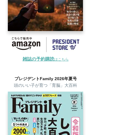
雑誌の予約購読
はこちら
プレジデントFamily 2026年夏号
頭のいい子が育つ「育脳」大百科