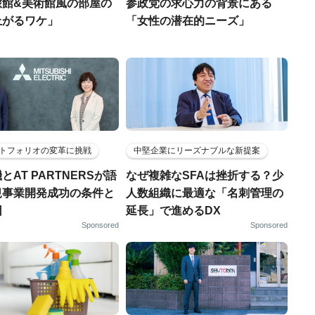
旅館&美術館風の部屋の
参政党の求心力の背景にある
上がるワケ」
「女性の潜在的ニーズ」
トフォリオの変革に挑戦
中堅企業にリーズナブルな新提案
とAT PARTNERSが語
なぜ複雑なSFAは挫折する？少
規事業開発成功の条件と
人数組織に最適な「名刺管理の
因
延長」で進めるDX
Sponsored
Sponsored