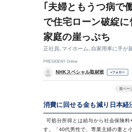
｢夫婦ともうつ病で
で住宅ローン破綻に
家庭の崖っぷち
正社員､マイホーム､自家用車に手が
PRESIDENT Online
NHKスペシャル取材班
+フォロー
前ペー
消費に回せる金も減り日本経
可処分所得とは給与から社会保険料
す。「40代男性で、専業主婦の妻と