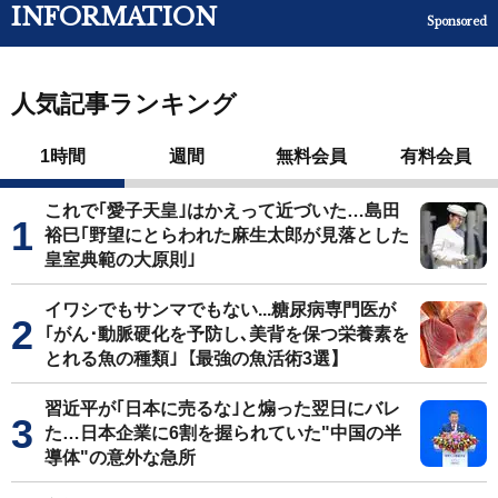
INFORMATION
Sponsored
人気記事ランキング
1時間
週間
無料会員
有料会員
これで｢愛子天皇｣はかえって近づいた…島田
裕巳｢野望にとらわれた麻生太郎が見落とした
皇室典範の大原則｣
イワシでもサンマでもない...糖尿病専門医が
｢がん･動脈硬化を予防し､美背を保つ栄養素を
とれる魚の種類｣【最強の魚活術3選】
習近平が｢日本に売るな｣と煽った翌日にバレ
た…日本企業に6割を握られていた"中国の半
導体"の意外な急所