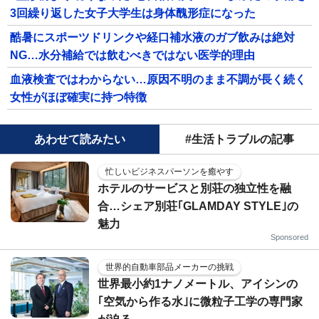
3回繰り返した女子大学生は身体醜形症になった
酷暑にスポーツドリンクや経口補水液のガブ飲みは絶対
NG…水分補給では飲むべきではない医学的理由
血液検査ではわからない…原因不明のまま不調が長く続く
女性がほぼ確実に持つ特徴
あわせて読みたい
#生活トラブルの記事
忙しいビジネスパーソンを癒やす
ホテルのサービスと別荘の独立性を融
合…シェア別荘｢GLAMDAY STYLE｣の
魅力
Sponsored
世界的自動車部品メーカーの挑戦
世界最小約1ナノメートル、アイシンの
｢空気から作る水｣に微粒子工学の専門家