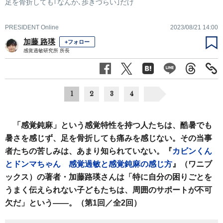
足を骨折しても｢なんか､歩きづらい｣だけ
PRESIDENT Online
2023/08/21 14:00
加藤 路瑛
+フォロー
感覚過敏研究所 所長
1
2
3
4
「感覚鈍麻」という感覚特性を持つ人たちは、酷暑でも
暑さを感じず、足を骨折しても痛みを感じない。その当事
者たちの苦しみは、あまり知られていない。『
カビンくん
とドンマちゃん 感覚過敏と感覚鈍麻の感じ方
』（ワニブ
ックス）の著者・加藤路瑛さんは「特に自分の困りごとを
うまく伝えられない子どもたちは、周囲のサポートが不可
欠だ」という――。（第1回／全2回）