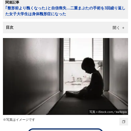
関連記事
｢整形前より醜くなった｣と自信喪失…二重まぶたの手術を3回繰り返し
た女子大学生は身体醜形症になった
目次
写真＝iStock.com／kieferpix
※写真はイメージです