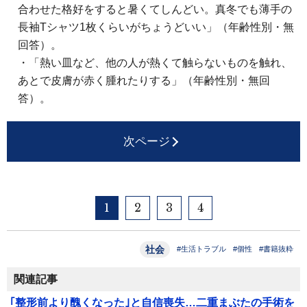
合わせた格好をすると暑くてしんどい。真冬でも薄手の
長袖Tシャツ1枚くらいがちょうどいい」（年齢性別・無
回答）。
・「熱い皿など、他の人が熱くて触らないものを触れ、
あとで皮膚が赤く腫れたりする」（年齢性別・無回
答）。
次ページ
1
2
3
4
社会
#生活トラブル
#個性
#書籍抜粋
関連記事
｢整形前より醜くなった｣と自信喪失…二重まぶたの手術を