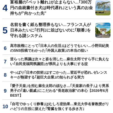
富裕層の｢ペット離れ｣が止まらない…｢300万
円の血統書付き犬は時代遅れ｣という真のお金
持ちが"向かった先"
名前を書く紙も整理券もない…フランス人が
日本みたいに｢行列｣に並ばないのに｢順番｣を
守れる謎システム
高市政権にとって｢日本人の生活｣はどうでもいい…小野田紀美
のSNS投稿でわかった｢外国人政策｣の本当の狙い
逆らった県議は次々と姿を消した…麻生太郎ですら手に負えな
い｢自民党福岡県議団｣が県民よりも大事にする掟
やっぱり｢日本の技術｣はすごかった…習近平が恐れ､ゼレンス
キーが熱望する｢超巨大企業｣の知られざる実力
｢愛子天皇｣を拒む麻生太郎の頑なさ…｢天皇家の長子｣より男系
男子の｢遠い親戚｣にこだわる"長老政治家"の本心【2026年6月
BEST】
｢自宅でゆっくり静養｣はむしろ逆効果…東北大学名誉教授がリ
ハビリの主役に据えた｢腎臓を強くする歩き方｣