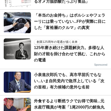
るオメガ脂肪酸たっぷり食品」
「本当のお金持ち」はポルシェやフェラ
ーリには乗っていない...FPが実際に目に
した「富裕層のクルマ」の真実
創業125周年の電通が描く未来
125年磨き続けた課題解決力。多様な人
財の才能を掛け合わせて挑む、これから
の電通
Sponsored
小泉進次郎氏でも、高市早苗氏でもな
い...いま自民党内で急浮上している「次
の首相」有力候補の意外な名前
外食するより断然ラクでお得で美味...元
水産庁職員が考案「1尾2000円の鮮魚丸