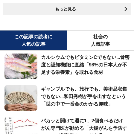
もっと見る
この記事の読者に
社会の
人気の記事
人気記事
カルシウムでもビタミンCでもない...骨密
度と認知機能に直結「98%の日本人が不
足する栄養素」を取れる食材
ギャンブルでも、旅行でも、美術品収集
でもない...和田秀樹が手を出すなという
「世の中で一番金のかかる趣味」
パカッと開けて週に1、2個食べるだけ...
がん専門医が勧める「大腸がんを予防す