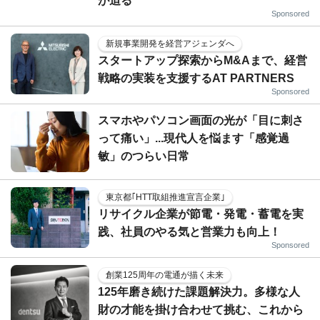
が迫る
Sponsored
新規事業開発を経営アジェンダへ
スタートアップ探索からM&Aまで、経営
戦略の実装を支援するAT PARTNERS
Sponsored
スマホやパソコン画面の光が「目に刺さ
って痛い」...現代人を悩ます「感覚過
敏」のつらい日常
東京都｢HTT取組推進宣言企業｣
リサイクル企業が節電・発電・蓄電を実
践、社員のやる気と営業力も向上！
Sponsored
創業125周年の電通が描く未来
125年磨き続けた課題解決力。多様な人
財の才能を掛け合わせて挑む、これから