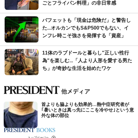
ごとフライパン料理」の非日常感
バフェットも「現金は危険だ」と警告し
た...オルカンでもS&P500でもない、イ
ンフレ時こそ強さを発揮する「資産」
11体のラブドールと暮らし"正しい性行
為"を楽しむ...「人より人形を愛する男た
ち」が奇妙な生活を始めたワケ
首よりも脇よりも効果的…熱中症研究者が
｢暑いときは真っ先にここを冷やせ｣という意
外な体の部位
トップページへ