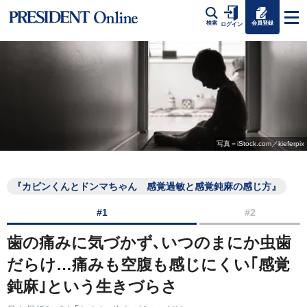
会員登録
検索
ログイン
写真＝iStock.com／kieferpix
『カビンくんとドンマちゃん 感覚過敏と感覚鈍麻の感じ方』
#1
#2
歯の痛みに気づかず､いつのまにか虫歯
だらけ…痛みも空腹も感じにくい｢感覚
鈍麻｣という生きづらさ