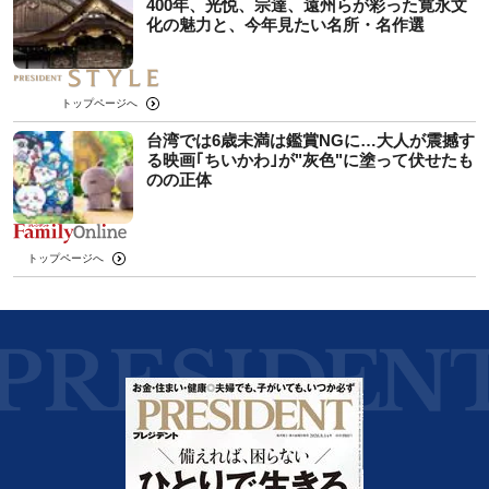
400年、光悦、宗達、遠州らが彩った寛永文
化の魅力と、今年見たい名所・名作選
トップページへ
台湾では6歳未満は鑑賞NGに…大人が震撼す
る映画｢ちいかわ｣が"灰色"に塗って伏せたも
のの正体
トップページへ