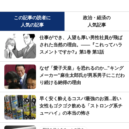
この記事の読者に
政治・経済の
人気の記事
人気記事
仕事ができ、人望も厚い男性社員が飛ば
された当然の理由。――『これってハラ
スメントですか?』第1巻 第1話
なぜ「愛子天皇」を恐れるのか..."キング
メーカー"麻生太郎氏が男系男子にこだわ
り続ける納得の理由
早く安く酔えるコスパ最強のお酒...若い
女性もゴクゴク飲める「ストロング系チ
ューハイ」の本当の怖さ