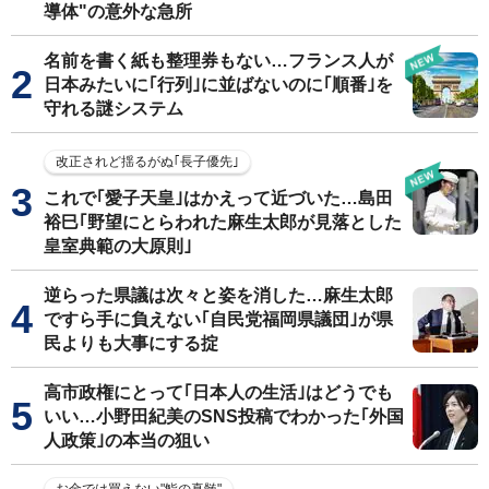
導体"の意外な急所
名前を書く紙も整理券もない…フランス人が
日本みたいに｢行列｣に並ばないのに｢順番｣を
守れる謎システム
改正されど揺るがぬ｢長子優先｣
これで｢愛子天皇｣はかえって近づいた…島田
裕巳｢野望にとらわれた麻生太郎が見落とした
皇室典範の大原則｣
逆らった県議は次々と姿を消した…麻生太郎
ですら手に負えない｢自民党福岡県議団｣が県
民よりも大事にする掟
高市政権にとって｢日本人の生活｣はどうでも
いい…小野田紀美のSNS投稿でわかった｢外国
人政策｣の本当の狙い
お金では買えない"鮨の真髄"