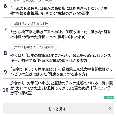
｢一流のお金持ち｣は銀座の高級店には見向きもしない…"本
物"を知る富裕層が行きつく"究極のスシ"の正体
決断する人の道を照らす神
だから松下幸之助は三重の神社に何度も通った…孤独な"経営
の神様"が崇めた身長12mの｢異形の神｣の名前
かつて｢お荷物｣だった防衛産業
やっぱり｢日本の技術｣はすごかった…習近平が恐れ､ゼレンス
キーが熱望する｢超巨大企業｣の知られざる実力
｢自宅でゆっくり静養｣はむしろ逆効果…東北大学名誉教授がリ
ハビリの主役に据えた｢腎臓を強くする歩き方｣
夕食作り｢お手伝いする｣と直訴の子への返答でバレる…賢い親
が｢カレーできたよ｡お皿持ってきて｣と言わぬ訳【頭のよい子
が育つ家3選】
もっと見る