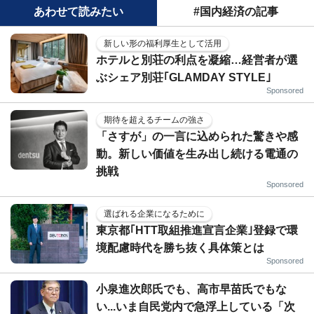
あわせて読みたい
#国内経済の記事
新しい形の福利厚生として活用
ホテルと別荘の利点を凝縮…経営者が選
ぶシェア別荘｢GLAMDAY STYLE｣
Sponsored
期待を超えるチームの強さ
「さすが」の一言に込められた驚きや感
動。新しい価値を生み出し続ける電通の
挑戦
Sponsored
選ばれる企業になるために
東京都｢HTT取組推進宣言企業｣登録で環
境配慮時代を勝ち抜く具体策とは
Sponsored
小泉進次郎氏でも、高市早苗氏でもな
い...いま自民党内で急浮上している「次