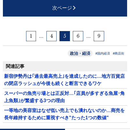
次ページ
1
4
5
6
9
…
…
政治・経済
#国内経済
#商店街
関連記事
新宿伊勢丹は｢過去最高売上｣を達成したのに…地方百貨店
の閉店ラッシュが今後も続くと断言できるワケ
スーパーの魚売り場とは正反対…｢店員が多すぎる魚屋･角
上魚類｣が繁盛する3つの理由
一等地の美容室はなぜ低い売上でも潰れないのか…商売を
長年維持するために重視すべき"たった1つの数値"