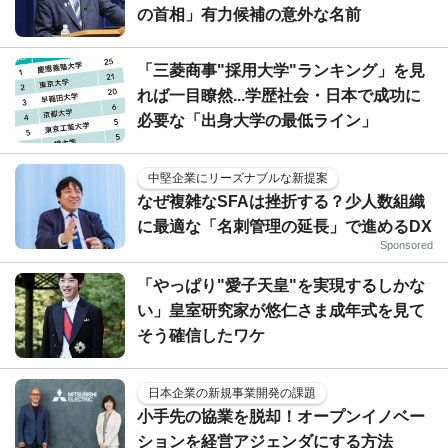
の首相」有力候補の意外な名前
「三菱商事"採用大学"ランキング」を見
れば一目瞭然...学歴社会・日本で成功に
必要な「出身大学の最低ライン」
中堅企業にリーズナブルな新提案
なぜ複雑なSFAは挫折する？少人数組織
に最適な「名刺管理の延長」で進めるDX
Sponsored
「やっぱり"愛子天皇"を実現するしかな
い」皇室研究家が悠仁さま成年式を見て
そう確信したワケ
日本企業の新規事業開発の課題
小手先の協業を脱却！オープンイノベー
ションを経営アジェンダにする方法