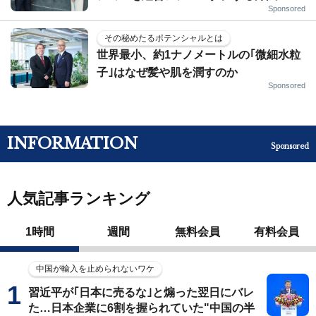
Sponsored
その秘めたるポテンシャルとは
世界最小、約1ナノメートルの｢微細水粒
子｣はなぜ髪や肌を潤すのか
Sponsored
INFORMATION
Sponsored
人気記事ランキング
1時間
週間
無料会員
有料会員
中国が輸入を止められないワケ
習近平が｢日本に売るな｣と煽った翌日にバレ
た…日本企業に6割を握られていた"中国の半