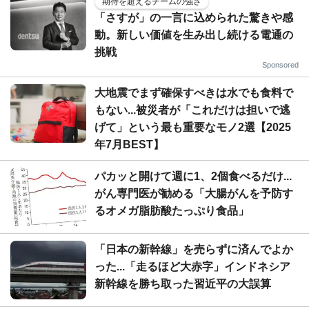
期待を超えるチームの強さ
「さすが」の一言に込められた驚きや感
動。新しい価値を生み出し続ける電通の
挑戦
Sponsored
大地震でまず確保すべきは水でも食料で
もない...被災者が「これだけは担いで逃
げて」という最も重要なモノ2選【2025
年7月BEST】
パカッと開けて週に1、2個食べるだけ...
がん専門医が勧める「大腸がんを予防す
るオメガ脂肪酸たっぷり食品」
「日本の新幹線」を売らずに済んでよか
った...「走るほど大赤字」インドネシア
新幹線を勝ち取った習近平の大誤算