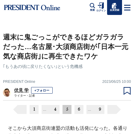
会員登録
検索
ログイン
週末に鬼ごっこができるほどガラガラ
だった…名古屋･大須商店街が｢日本一元
気な商店街｣に再生できたワケ
｢もうあの頃に戻りたくない｣という危機感
PRESIDENT Online
2023/06/25 10:00
伏見 学
+フォロー
ライター・記者
1
4
5
6
9
…
…
そこから大須商店街連盟の活動も活発になった。各通り