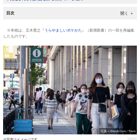
目次
※本稿は、五木寛之『
うらやましいボケかた
』（新潮新書）の一部を再編集
したものです。
写真＝iStock.com／Fiers
※写真はイメージです