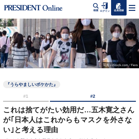
会員登録
検索
ログイン
写真＝iStock.com／Fiers
『うらやましいボケかた』
#1
#2
これは捨てがたい効用だ…五木寛之さん
が｢日本人はこれからもマスクを外さな
い｣と考える理由