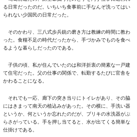
る日常だったのだ。いちいち食事前に手なんぞ洗ってはい
られない少国民の日常だった。
そのかわり、三八式歩兵銃の磨き方は教練の時間に教わ
った。食糧不足の時代だったから、手づかみでものを食べ
るような暮らしだったのである。
子供の頃、私が住んでいたのは和洋折衷の簡素な一戸建
て住宅だった。父の仕事の関係で、転勤するたびに官舎を
かわることになる。
それでも一応、廊下の突き当りにトイレがあり、その脇
にはきまって南天の植込みがあった。その横に、手洗い器
というか、何というか忘れたのだが、ブリキの水洗器がぶ
らさがっている。手を押し当てると、水が出てくる簡単な
仕掛けである。