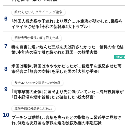
終わらないリクライニング論争
｢外国人観光客や子連れ｣より厄介…JR東海が明かした､乗客を
イライラさせる｢令和の新幹線2大トラブル｣
明智光秀が最後の夜を迎えた城
妻を自害に追い込んだ三成を夫は許さなかった…信長の命で結
婚､本能寺の変で引き裂かれた戦国一の熱愛夫婦
米国は曖昧､韓国は冷ややかだったが…習近平を激怒させた高
市発言に｢無言の支持｣を示した国の｢大胆な手法｣
サナエ･ショック回避への分岐点
｢高市早苗の正体｣に国民より先に気づいていた…海外投資家が
｢日本経済を壊す首相｣だと確信した"残念発言"
選挙を前に分裂をはじめた
プーチンは動揺し､言葉を失ったとの指摘も…習近平に見放さ
れ､側近も友好国も停戦を迫る独裁政権の末期症状