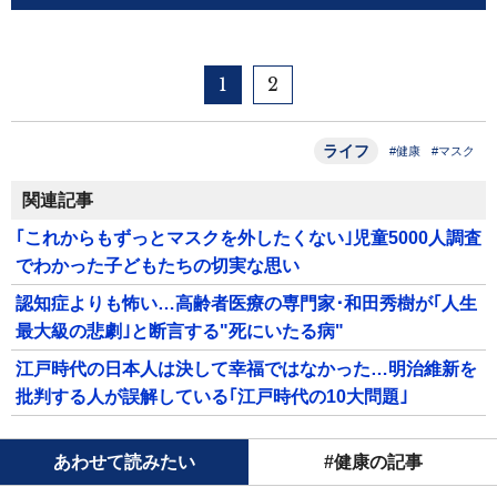
1
2
ライフ
#健康
#マスク
関連記事
｢これからもずっとマスクを外したくない｣児童5000人調査
でわかった子どもたちの切実な思い
認知症よりも怖い…高齢者医療の専門家･和田秀樹が｢人生
最大級の悲劇｣と断言する"死にいたる病"
江戸時代の日本人は決して幸福ではなかった…明治維新を
批判する人が誤解している｢江戸時代の10大問題｣
あわせて読みたい
#健康の記事