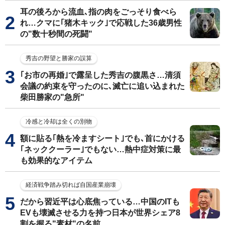
耳の後ろから流血､指の肉をごっそり食べら
れ…クマに｢猪木キック｣で応戦した36歳男性
の"数十秒間の死闘"
秀吉の野望と勝家の誤算
｢お市の再婚｣で露呈した秀吉の腹黒さ…清須
会議の約束を守ったのに､滅亡に追い込まれた
柴田勝家の"急所"
冷感と冷却は全くの別物
額に貼る｢熱を冷ますシート｣でも､首にかける
｢ネッククーラー｣でもない…熱中症対策に最
も効果的なアイテム
経済戦争踏み切れば自国産業崩壊
だから習近平は心底焦っている…中国のITも
EVも壊滅させる力を持つ日本が世界シェア8
割を握る"素材"の名前