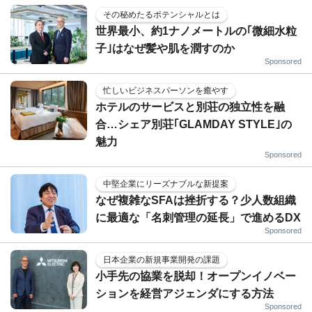
その秘めたるポテンシャルとは
世界最小、約1ナノメートルの｢微細水粒
子｣はなぜ髪や肌を潤すのか
Sponsored
忙しいビジネスパーソンを癒やす
ホテルのサービスと別荘の独立性を融
合…シェア別荘｢GLAMDAY STYLE｣の
魅力
Sponsored
中堅企業にリーズナブルな新提案
なぜ複雑なSFAは挫折する？少人数組織
に最適な「名刺管理の延長」で進めるDX
Sponsored
日本企業の新規事業開発の課題
小手先の協業を脱却！オープンイノベー
ションを経営アジェンダにする方法
Sponsored