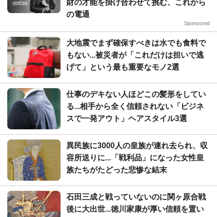
財の才能を掛け合わせて挑む、これから
の電通
Sponsored
大地震でまず確保すべきは水でも食料で
もない...被災者が「これだけは担いで逃
げて」という最も重要なモノ2選
仕事のデキない人ほどこの髪形をしてい
る...相手から全く信頼されない「ビジネ
スで一発アウト」ヘアスタイル3選
異民族に3000人の皇族が連れ去られ、収
容所送りに...「戦利品」になった女性皇
族たちがたどった悲惨な結末
石田三成と戦っていないのに関ヶ原合戦
後に大出世...徳川家康が厚い信頼を置い