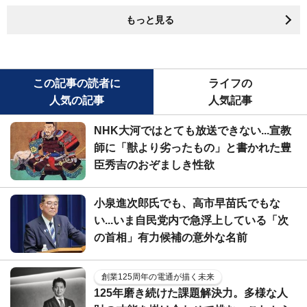
もっと見る
この記事の読者に
ライフの
人気の記事
人気記事
NHK大河ではとても放送できない...宣教
師に「獣より劣ったもの」と書かれた豊
臣秀吉のおぞましき性欲
小泉進次郎氏でも、高市早苗氏でもな
い...いま自民党内で急浮上している「次
の首相」有力候補の意外な名前
創業125周年の電通が描く未来
125年磨き続けた課題解決力。多様な人