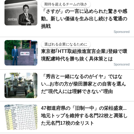
期待を超えるチームの強さ
「さすが」の一言に込められた驚きや感
動。新しい価値を生み出し続ける電通の
挑戦
Sponsored
選ばれる企業になるために
東京都｢HTT取組推進宣言企業｣登録で環
境配慮時代を勝ち抜く具体策とは
Sponsored
「秀吉と一緒になるのがイヤ」ではな
い...お市の方が柴田勝家との自害を選ん
だ"現代人には理解できない"理由
47都道府県の「旧制一中」の栄枯盛衰...
地元トップを維持する名門22校と凋落し
た元名門17校の全リスト