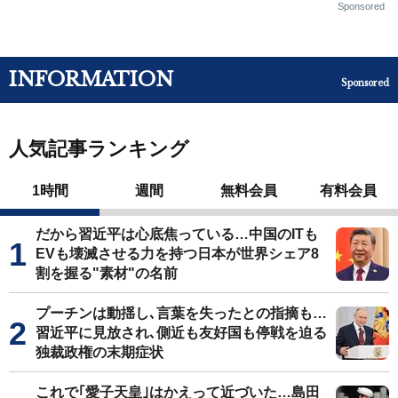
Sponsored
INFORMATION
Sponsored
人気記事ランキング
1時間
週間
無料会員
有料会員
だから習近平は心底焦っている…中国のITも
EVも壊滅させる力を持つ日本が世界シェア8
割を握る"素材"の名前
プーチンは動揺し､言葉を失ったとの指摘も…
習近平に見放され､側近も友好国も停戦を迫る
独裁政権の末期症状
これで｢愛子天皇｣はかえって近づいた…島田