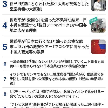
裕巳｢野望にとらわれた麻生太郎が見落とした
皇室典範の大原則｣
習近平が｢愛国心｣を煽った不気味な結果…日
本兵を撃退する｢抗日テーマパーク｣が中国各
地に広がる理由
習近平が｢日本に行くな｣と煽った悲惨な結
末…｢8万円の激安ツアー｣でロシアに向かった
中国人観光客の誤算
一流企業ほど｢働かないオジサン｣が増殖していく…トヨタも三
菱UFJも逃れられない日本企業だけの"構造的欠陥"
イワシでもサンマでもない...糖尿病専門医が｢がん･動脈硬化を
予防し､美肌を保つ栄養素をとれる魚の種類｣【最強の魚活術3
選】
｢ボディーバッグ｣より評判が悪い…休日のイオンで見かける一
発で｢だらしないお父さん｣になるNGアイテム
"テレビ大好き"高齢者の｢テレビ離れ｣が始まった…10代後半～