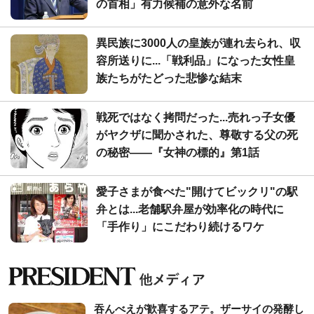
の首相」有力候補の意外な名前
異民族に3000人の皇族が連れ去られ、収
容所送りに...「戦利品」になった女性皇
族たちがたどった悲惨な結末
戦死ではなく拷問だった...売れっ子女優
がヤクザに聞かされた、尊敬する父の死
の秘密――『女神の標的』第1話
愛子さまが食べた"開けてビックリ"の駅
弁とは...老舗駅弁屋が効率化の時代に
「手作り」にこだわり続けるワケ
吞んべえが歓喜するアテ。ザーサイの発酵し