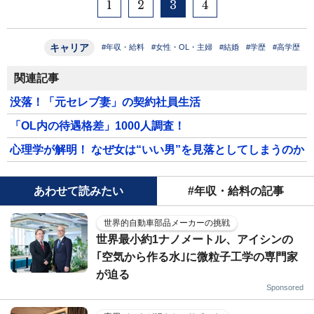
1
2
3
4
キャリア
#年収・給料
#女性・OL・主婦
#結婚
#学歴
#高学歴
関連記事
没落！「元セレブ妻」の契約社員生活
「OL内の待遇格差」1000人調査！
心理学が解明！ なぜ女は“いい男”を見落としてしまうのか
あわせて読みたい
#年収・給料の記事
世界的自動車部品メーカーの挑戦
世界最小約1ナノメートル、アイシンの
｢空気から作る水｣に微粒子工学の専門家
が迫る
Sponsored