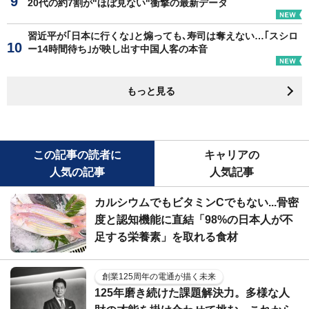
20代の約7割が"ほぼ見ない"衝撃の最新データ
習近平が｢日本に行くな｣と煽っても､寿司は奪えない…｢スシロ
ー14時間待ち｣が映し出す中国人客の本音
もっと見る
この記事の読者に
キャリアの
人気の記事
人気記事
カルシウムでもビタミンCでもない...骨密
度と認知機能に直結「98%の日本人が不
足する栄養素」を取れる食材
創業125周年の電通が描く未来
125年磨き続けた課題解決力。多様な人