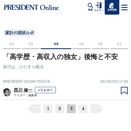
会員登録
検索
ログイン
家計の現状ルポ
#2
#3
#4
#5
#6
#7
「高学歴・高収入の独女」後悔と不安
休日は、ひたすら眠る
PRESIDENT 2010年7月5日号
2012/07/10 17:00
西川 修一
+フォロー
ライター・編集者
1
2
3
4