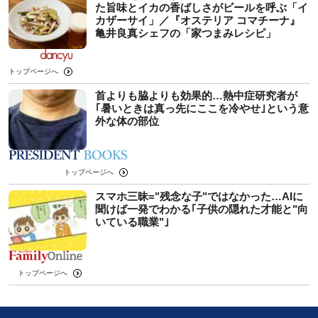
た旨味とイカの香ばしさがビールを呼ぶ「イ
カザーサイ」／『オステリア コマチーナ』
⻲井良真シェフの「家つまみレシピ」
トップページへ
首よりも脇よりも効果的…熱中症研究者が
｢暑いときは真っ先にここを冷やせ｣という意
外な体の部位
トップページへ
スマホ三昧="残念な子"ではなかった…AIに
聞けば一発でわかる｢子供の隠れた才能と"向
いている職業"｣
トップページへ