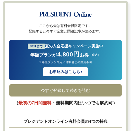
ここから先は有料会員限定です。
登録すると今すぐ全文と関連記事が読めます。
夏の入会応援キャンペーン実施中
8/31まで
4,800円
年額プランが
お得
（税込）
※年額プラン限定／他割引との併用不可
お申込みはこちら
今すぐ登録して続きを読む
（
最初の7日間無料
・無料期間内はいつでも解約可）
プレジデントオンライン有料会員の4つの特典