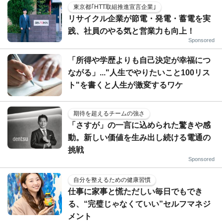
東京都｢HTT取組推進宣言企業｣
リサイクル企業が節電・発電・蓄電を実
践、社員のやる気と営業力も向上！
Sponsored
「所得や学歴よりも自己決定が幸福につ
ながる」..."人生でやりたいこと100リス
ト"を書くと人生が激変するワケ
期待を超えるチームの強さ
「さすが」の一言に込められた驚きや感
動。新しい価値を生み出し続ける電通の
挑戦
Sponsored
自分を整えるための健康習慣
仕事に家事と慌ただしい毎日でもでき
る、“完璧じゃなくていい”セルフマネジ
メント