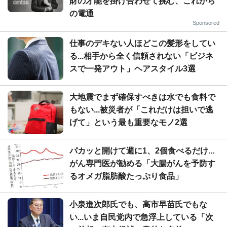
財の才能を掛け合わせて挑む、これから
の電通
Sponsored
仕事のデキない人ほどこの髪形をしてい
る...相手から全く信頼されない「ビジネ
スで一発アウト」ヘアスタイル3選
大地震でまず確保すべきは水でも食料で
もない...被災者が「これだけは担いで逃
げて」という最も重要なモノ2選
パカッと開けて週に1、2個食べるだけ...
がん専門医が勧める「大腸がんを予防す
るオメガ脂肪酸たっぷり食品」
小泉進次郎氏でも、高市早苗氏でもな
い...いま自民党内で急浮上している「次