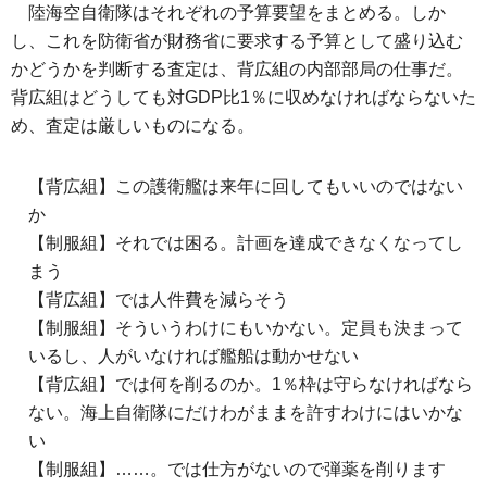
陸海空自衛隊はそれぞれの予算要望をまとめる。しか
し、これを防衛省が財務省に要求する予算として盛り込む
かどうかを判断する査定は、背広組の内部部局の仕事だ。
背広組はどうしても対GDP比1％に収めなければならないた
め、査定は厳しいものになる。
【背広組】この護衛艦は来年に回してもいいのではない
か
【制服組】それでは困る。計画を達成できなくなってし
まう
【背広組】では人件費を減らそう
【制服組】そういうわけにもいかない。定員も決まって
いるし、人がいなければ艦船は動かせない
【背広組】では何を削るのか。1％枠は守らなければなら
ない。海上自衛隊にだけわがままを許すわけにはいかな
い
【制服組】……。では仕方がないので弾薬を削ります