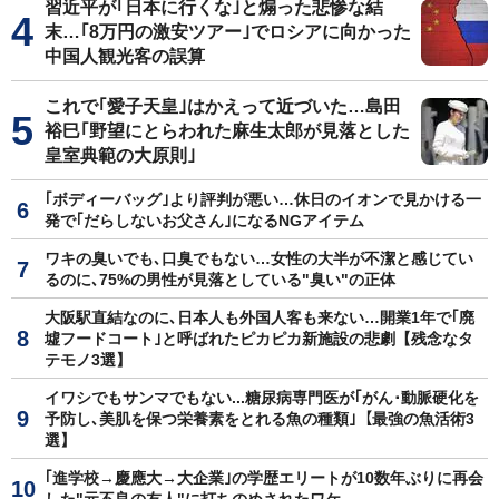
習近平が｢日本に行くな｣と煽った悲惨な結
末…｢8万円の激安ツアー｣でロシアに向かった
中国人観光客の誤算
これで｢愛子天皇｣はかえって近づいた…島田
裕巳｢野望にとらわれた麻生太郎が見落とした
皇室典範の大原則｣
｢ボディーバッグ｣より評判が悪い…休日のイオンで見かける一
発で｢だらしないお父さん｣になるNGアイテム
ワキの臭いでも､口臭でもない…女性の大半が不潔と感じてい
るのに､75%の男性が見落としている"臭い"の正体
大阪駅直結なのに､日本人も外国人客も来ない…開業1年で｢廃
墟フードコート｣と呼ばれたピカピカ新施設の悲劇【残念なタ
テモノ3選】
イワシでもサンマでもない...糖尿病専門医が｢がん･動脈硬化を
予防し､美肌を保つ栄養素をとれる魚の種類｣【最強の魚活術3
選】
｢進学校→慶應大→大企業｣の学歴エリートが10数年ぶりに再会
した"元不良の友人"に打ちのめされたワケ