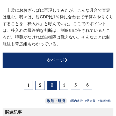
非常におおざっぱに再現してみたが、こんな具合で査定
は進む。我々は、対GDP比1％枠に合わせて予算をやりくり
することを「枠入れ」と呼んでいた。ここでのポイント
は、枠入れの最終的な判断は、制服組に任されているとこ
ろだ。弾薬がなければ自衛隊は戦えない。そんなことは制
服組も背広組もわかっている。
次ページ
1
2
3
4
5
6
政治・経済
#国内政治
#防衛費
#書籍抜粋
関連記事