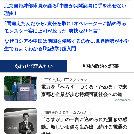
元海自特殊部隊員が語る｢中国が尖閣諸島に手を出せない
理由｣
｢間違えたんだから､責任を取れ｣オペレーターに詰め寄る
モンスター客に上司が放った"爽快なひと言"
なぜロシアや中国は他国を侵略するのか…世界情勢が小学
生でもよくわかる｢地政学｣超入門
あわせて読みたい
#国内政治の記事
官民で挑むHTTアクション
電力を「へらす・つくる・ためる」で東
京都と企業が歩む持続可能社会への道
Sponsored
期待を超えるチームの強さ
「さすが」の一言に込められた驚きや感
動。新しい価値を生み出し続ける電通の