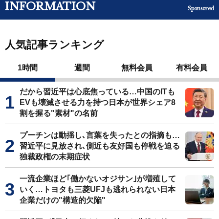
INFORMATION
Sponsored
人気記事ランキング
1時間
週間
無料会員
有料会員
だから習近平は心底焦っている…中国のITも
EVも壊滅させる力を持つ日本が世界シェア8
割を握る"素材"の名前
プーチンは動揺し､言葉を失ったとの指摘も…
習近平に見放され､側近も友好国も停戦を迫る
独裁政権の末期症状
一流企業ほど｢働かないオジサン｣が増殖して
いく…トヨタも三菱UFJも逃れられない日本
企業だけの"構造的欠陥"