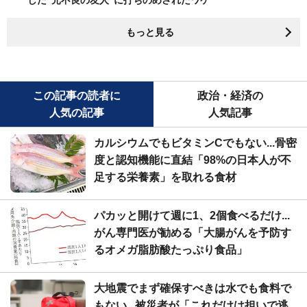
もっと見る
この記事の読者に
政治・経済の
人気の記事
人気記事
カルシウムでもビタミンCでもない...骨密
度と認知機能に直結「98%の日本人が不
足する栄養素」を取れる食材
パカッと開けて週に1、2個食べるだけ...
がん専門医が勧める「大腸がんを予防す
るオメガ脂肪酸たっぷり食品」
大地震でまず確保すべきは水でも食料で
もない...被災者が「これだけは担いで逃