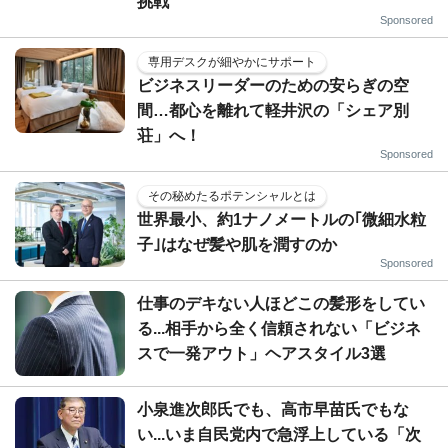
挑戦
Sponsored
専用デスクが細やかにサポート
ビジネスリーダーのための安らぎの空
間…都心を離れて軽井沢の「シェア別
荘」へ！
Sponsored
その秘めたるポテンシャルとは
世界最小、約1ナノメートルの｢微細水粒
子｣はなぜ髪や肌を潤すのか
Sponsored
仕事のデキない人ほどこの髪形をしてい
る...相手から全く信頼されない「ビジネ
スで一発アウト」ヘアスタイル3選
小泉進次郎氏でも、高市早苗氏でもな
い...いま自民党内で急浮上している「次