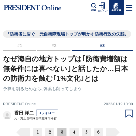
会員登録
検索
ログイン
『防衛省に告ぐ 元自衛隊現場トップが明かす防衛行政の失態』
#1
#2
#3
なぜ海自の地方トップは｢防衛費増額は
無条件には喜べない｣と話したか…日本
の防衛力を蝕む｢1%文化｣とは
予算を削るためなら､弾薬も削ってしまう
PRESIDENT Online
2023/01/19 10:00
香田 洋二
+フォロー
元・海上自衛隊自衛艦隊司令官
1
2
3
4
5
6