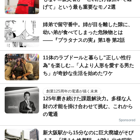
げて」という最も重要なモノ2選
姉弟で留守番中。姉が目を離した隙に、
幼い弟が食べてしまった危険物とは
――『プラタナスの実』第1巻 第2話
11体のラブドールと暮らし"正しい性行
為"を楽しむ...「人より人形を愛する男た
ち」が奇妙な生活を始めたワケ
創業125周年の電通が描く未来
125年磨き続けた課題解決力。多様な人
財の才能を掛け合わせて挑む、これから
の電通
Sponsored
新大阪駅から15分なのに巨大廃墟がそび