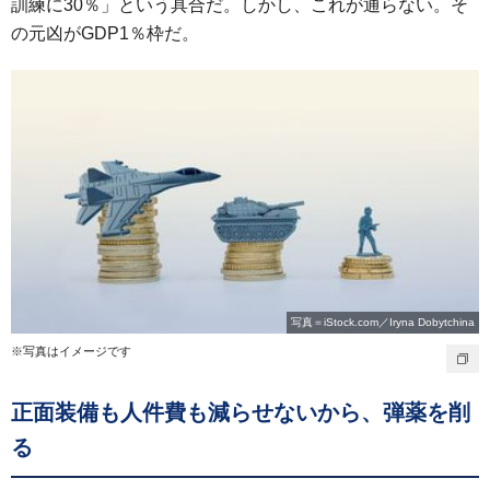
訓練に30％」という具合だ。しかし、これが通らない。そ
の元凶がGDP1％枠だ。
写真＝iStock.com／Iryna Dobytchina
※写真はイメージです
正面装備も人件費も減らせないから、弾薬を削
る