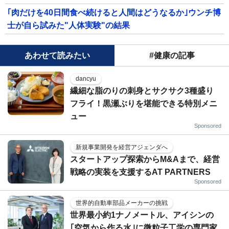
｢肉だけを40日間食べ続けると人間はどうなるか｣ウンチ博
士が自ら試みた"人体実験"の結果
あわせて読みたい
#健康の記事
dancyu
繊細な脂のりの刺身とサクサク3種盛り
フライ！黒瀬ぶりを堪能できる特別メニ
ュー
Sponsored
新規事業開発を経営アジェンダへ
スタートアップ探索からM&Aまで、経営
戦略の実装を支援するAT PARTNERS
Sponsored
世界的自動車部品メーカーの挑戦
世界最小約1ナノメートル、アイシンの
｢空気から作る水｣に微粒子工学の専門家