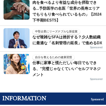
肉を食べるより有益な成分を摂取でき
る...予防医学の名医「世界の長寿エリア
でもりもり食べられているもの」【2024
下半期BEST5】
中堅企業にリーズナブルな新提案
なぜ複雑なSFAは挫折する？少人数組織
に最適な「名刺管理の延長」で進めるDX
Sponsored
自分を整えるための健康習慣
仕事に家事と慌ただしい毎日でもでき
る、“完璧じゃなくていい”セルフマネジ
メント
Sponsored
INFORMATION
Sponsored