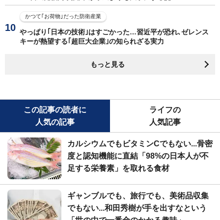
かつて｢お荷物｣だった防衛産業
やっぱり｢日本の技術｣はすごかった…習近平が恐れ､ゼレンス
キーが熱望する｢超巨大企業｣の知られざる実力
もっと見る
この記事の読者に
ライフの
人気の記事
人気記事
カルシウムでもビタミンCでもない...骨密
度と認知機能に直結「98%の日本人が不
足する栄養素」を取れる食材
ギャンブルでも、旅行でも、美術品収集
でもない...和田秀樹が手を出すなという