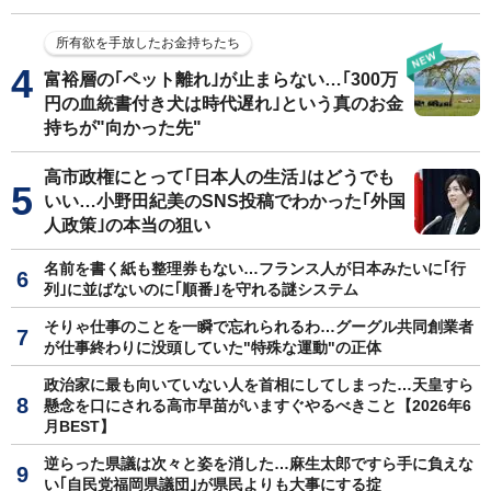
所有欲を手放したお金持ちたち
富裕層の｢ペット離れ｣が止まらない…｢300万
円の血統書付き犬は時代遅れ｣という真のお金
持ちが"向かった先"
高市政権にとって｢日本人の生活｣はどうでも
いい…小野田紀美のSNS投稿でわかった｢外国
人政策｣の本当の狙い
名前を書く紙も整理券もない…フランス人が日本みたいに｢行
列｣に並ばないのに｢順番｣を守れる謎システム
そりゃ仕事のことを一瞬で忘れられるわ…グーグル共同創業者
が仕事終わりに没頭していた"特殊な運動"の正体
政治家に最も向いていない人を首相にしてしまった…天皇すら
懸念を口にされる高市早苗がいますぐやるべきこと【2026年6
月BEST】
逆らった県議は次々と姿を消した…麻生太郎ですら手に負えな
い｢自民党福岡県議団｣が県民よりも大事にする掟