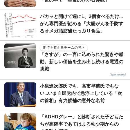
「世の中で一番金のかかる趣味」
パカッと開けて週に1、2個食べるだけ...
がん専門医が勧める「大腸がんを予防す
るオメガ脂肪酸たっぷり食品」
期待を超えるチームの強さ
「さすが」の一言に込められた驚きや感
動。新しい価値を生み出し続ける電通の
挑戦
Sponsored
小泉進次郎氏でも、高市早苗氏でもな
い...いま自民党内で急浮上している「次
の首相」有力候補の意外な名前
「ADHDグレー」と診断された子どもた
ちが高確率であてはまる幼少期からの