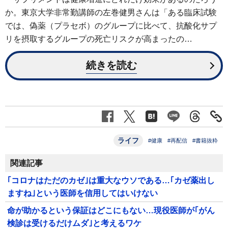
か。東京大学非常勤講師の左巻健男さんは「ある臨床試験
では、偽薬（プラセボ）のグループに比べて、抗酸化サプ
リを摂取するグループの死亡リスクが高まったの…
続きを読む
ライフ
#健康
#再配信
#書籍抜粋
関連記事
｢コロナはただのカゼ｣は重大なウソである…｢カゼ薬出し
ますね｣という医師を信用してはいけない
命が助かるという保証はどこにもない…現役医師が｢がん
検診は受けるだけムダ｣と考えるワケ