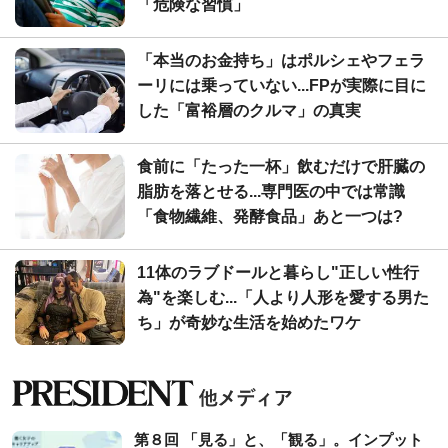
「危険な習慣」
「本当のお金持ち」はポルシェやフェラ
ーリには乗っていない...FPが実際に目に
した「富裕層のクルマ」の真実
食前に「たった一杯」飲むだけで肝臓の
脂肪を落とせる...専門医の中では常識
「食物繊維、発酵食品」あと一つは?
11体のラブドールと暮らし"正しい性行
為"を楽しむ...「人より人形を愛する男た
ち」が奇妙な生活を始めたワケ
第８回 「見る」と、「観る」。インプット