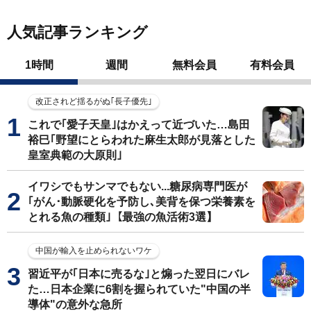
人気記事ランキング
1時間
週間
無料会員
有料会員
改正されど揺るがぬ｢長子優先｣
これで｢愛子天皇｣はかえって近づいた…島田
裕巳｢野望にとらわれた麻生太郎が見落とした
皇室典範の大原則｣
イワシでもサンマでもない...糖尿病専門医が
｢がん･動脈硬化を予防し､美背を保つ栄養素を
とれる魚の種類｣【最強の魚活術3選】
中国が輸入を止められないワケ
習近平が｢日本に売るな｣と煽った翌日にバレ
た…日本企業に6割を握られていた"中国の半
導体"の意外な急所