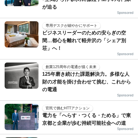
が迫る
Sponsored
専用デスクが細やかにサポート
ビジネスリーダーのための安らぎの空
間…都心を離れて軽井沢の「シェア別
荘」へ！
Sponsored
創業125周年の電通が描く未来
125年磨き続けた課題解決力。多様な人
財の才能を掛け合わせて挑む、これから
の電通
Sponsored
官民で挑むHTTアクション
電力を「へらす・つくる・ためる」で東
京都と企業が歩む持続可能社会への道
Sponsored