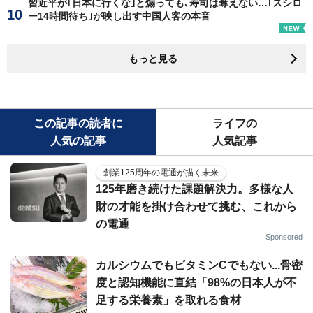
習近平が｢日本に行くな｣と煽っても､寿司は奪えない…｢スシロ
ー14時間待ち｣が映し出す中国人客の本音
もっと見る
この記事の読者に
ライフの
人気の記事
人気記事
創業125周年の電通が描く未来
125年磨き続けた課題解決力。多様な人
財の才能を掛け合わせて挑む、これから
の電通
Sponsored
カルシウムでもビタミンCでもない...骨密
度と認知機能に直結「98%の日本人が不
足する栄養素」を取れる食材