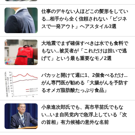
仕事のデキない人ほどこの髪形をしてい
る...相手から全く信頼されない「ビジネ
スで一発アウト」ヘアスタイル3選
大地震でまず確保すべきは水でも食料で
もない...被災者が「これだけは担いで逃
げて」という最も重要なモノ2選
パカッと開けて週に1、2個食べるだけ...
がん専門医が勧める「大腸がんを予防す
るオメガ脂肪酸たっぷり食品」
小泉進次郎氏でも、高市早苗氏でもな
い...いま自民党内で急浮上している「次
の首相」有力候補の意外な名前