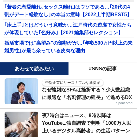
｢若者の恋愛離れ､セックス離れ｣はウソである…｢20代の4
割がデート経験なし｣の本当の意味【2022上半期BEST5】
｢床上手｣とはどういう意味か…江戸時代の遊廓で女性たち
が体現していた｢色好み｣【2021編集部セレクション】
婚活市場では"高望み"の部類だが…｢年収500万円以上の未
婚男性｣が最も余っている皮肉な理由
あわせて読みたい
#SNSの記事
中堅企業にリーズナブルな新提案
なぜ複雑なSFAは挫折する？少人数組織
に最適な「名刺管理の延長」で進めるDX
Sponsored
夜7時台はニュース、8時以降は
YouTube...独自調査で判明「1000万人以
上いるデジタル高齢者」の生活パターン