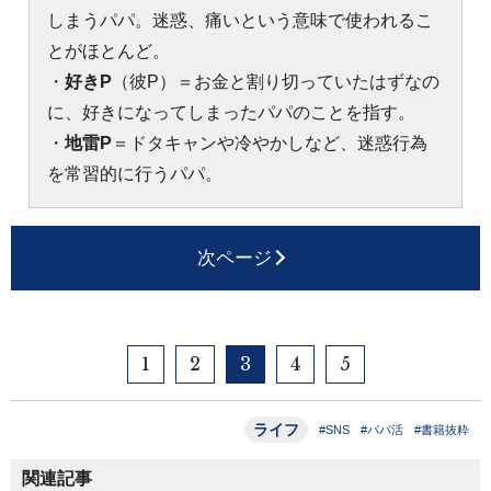
しまうパパ。迷惑、痛いという意味で使われるこ
とがほとんど。
・
好きP
（彼P）＝お金と割り切っていたはずなの
に、好きになってしまったパパのことを指す。
・
地雷P
＝ドタキャンや冷やかしなど、迷惑行為
を常習的に行うパパ。
次ページ
1
2
3
4
5
ライフ
#SNS
#パパ活
#書籍抜粋
関連記事