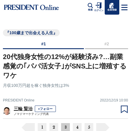
会員登録
検索
ログイン
『100歳まで出会える人生』
#1
#2
20代独身女性の12%が経験済み?…副業
感覚の｢パパ活女子｣がSNS上に増殖する
ワケ
月収100万円超を稼ぐ独身女性は3%
PRESIDENT Online
2022/12/19 10:00
三輪 賢治
+フォロー
ノマドマーケティング代表
1
2
3
4
5