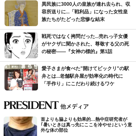
異民族に3000人の皇族が連れ去られ、収
容所送りに...「戦利品」になった女性皇
族たちがたどった悲惨な結末
戦死ではなく拷問だった...売れっ子女優
がヤクザに聞かされた、尊敬する父の死
の秘密――『女神の標的』第1話
愛子さまが食べた"開けてビックリ"の駅
弁とは...老舗駅弁屋が効率化の時代に
「手作り」にこだわり続けるワケ
首よりも脇よりも効果的…熱中症研究者が
｢暑いときは真っ先にここを冷やせ｣という意
外な体の部位