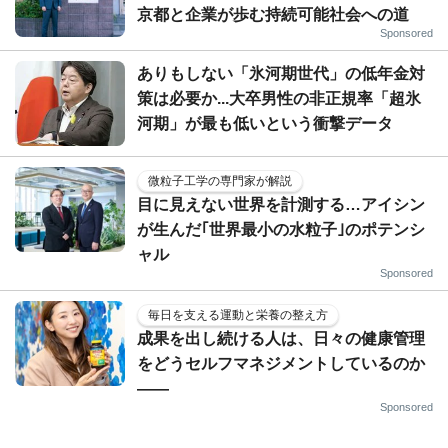
京都と企業が歩む持続可能社会への道
Sponsored
ありもしない「氷河期世代」の低年金対
策は必要か...大卒男性の非正規率「超氷
河期」が最も低いという衝撃データ
微粒子工学の専門家が解説
目に見えない世界を計測する…アイシン
が生んだ｢世界最小の水粒子｣のポテンシ
ャル
Sponsored
毎日を支える運動と栄養の整え方
成果を出し続ける人は、日々の健康管理
をどうセルフマネジメントしているのか
——
Sponsored