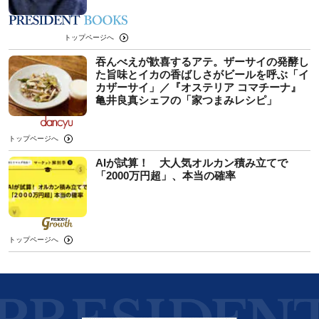
トップページへ
吞んべえが歓喜するアテ。ザーサイの発酵し
た旨味とイカの香ばしさがビールを呼ぶ「イ
カザーサイ」／『オステリア コマチーナ』
⻲井良真シェフの「家つまみレシピ」
トップページへ
AIが試算！ 大人気オルカン積み立てで
「2000万円超」、本当の確率
トップページへ