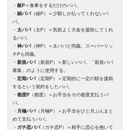
・
飯P
＝食事をするだけのパパ。
・
細パパ
（細P）＝少額しか払ってくれないパ
パ。
・
太パパ
（太P）＝気前よく大金を援助してくれ
るパパ。
・
神パパ
（神P）＝太パパと同義。スーパーリッ
チPも同義。
・
新規パパ
（新規P）＝新しいパパ。「新規パパ
募集」のように使用する。
・
定期パパ
（定期P）＝定期的に一定の額を援助
するという契約をしたパパ。
・
都度P
（都度）＝お手当をその都度支払うパ
パ。
・
月極パパ
（月極P）＝お手当をひと月ぶんまと
めて支払うパパ。
・
ガチ恋パパ
（ガチ恋P）＝相手に恋心を抱いて