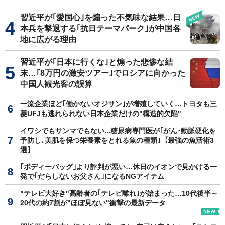
習近平が｢愛国心｣を煽った不気味な結果…日
本兵を撃退する｢抗日テーマパーク｣が中国各
地に広がる理由
習近平が｢日本に行くな｣と煽った悲惨な結
末…｢8万円の激安ツアー｣でロシアに向かった
中国人観光客の誤算
一流企業ほど｢働かないオジサン｣が増殖していく…トヨタも三
菱UFJも逃れられない日本企業だけの"構造的欠陥"
イワシでもサンマでもない...糖尿病専門医が｢がん･動脈硬化を
予防し､美肌を保つ栄養素をとれる魚の種類｣【最強の魚活術3
選】
｢ボディーバッグ｣より評判が悪い…休日のイオンで見かける一
発で｢だらしないお父さん｣になるNGアイテム
"テレビ大好き"高齢者の｢テレビ離れ｣が始まった…10代後半～
20代の約7割が"ほぼ見ない"衝撃の最新データ