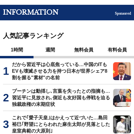
INFORMATION
Sponsored
人気記事ランキング
1時間
週間
無料会員
有料会員
だから習近平は心底焦っている…中国のITも
EVも壊滅させる力を持つ日本が世界シェア8
割を握る"素材"の名前
プーチンは動揺し､言葉を失ったとの指摘も…
習近平に見放され､側近も友好国も停戦を迫る
独裁政権の末期症状
これで｢愛子天皇｣はかえって近づいた…島田
裕巳｢野望にとらわれた麻生太郎が見落とした
皇室典範の大原則｣