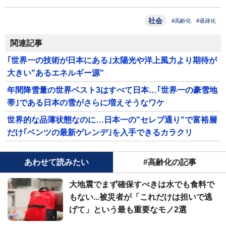
社会
#高齢化
#過疎化
関連記事
｢世界一の技術が日本にある｣太陽光や洋上風力より期待が
大きい"あるエネルギー源"
年間降雪量の世界ベスト3はすべて日本…｢世界一の豪雪地
帯｣である日本の雪がさらに増えそうなワケ
世界的な品薄状態なのに…日本一の"セレブ通り"で富裕層
だけ｢ベンツの最新ゲレンデ｣を入手できるカラクリ
あわせて読みたい
#高齢化の記事
大地震でまず確保すべきは水でも食料で
もない...被災者が「これだけは担いで逃
げて」という最も重要なモノ2選