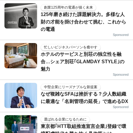
創業125周年の電通が描く未来
125年磨き続けた課題解決力。多様な人
財の才能を掛け合わせて挑む、これから
の電通
Sponsored
忙しいビジネスパーソンを癒やす
ホテルのサービスと別荘の独立性を融
合…シェア別荘｢GLAMDAY STYLE｣の
魅力
Sponsored
中堅企業にリーズナブルな新提案
なぜ複雑なSFAは挫折する？少人数組織
に最適な「名刺管理の延長」で進めるDX
Sponsored
選ばれる企業になるために
東京都｢HTT取組推進宣言企業｣登録で環