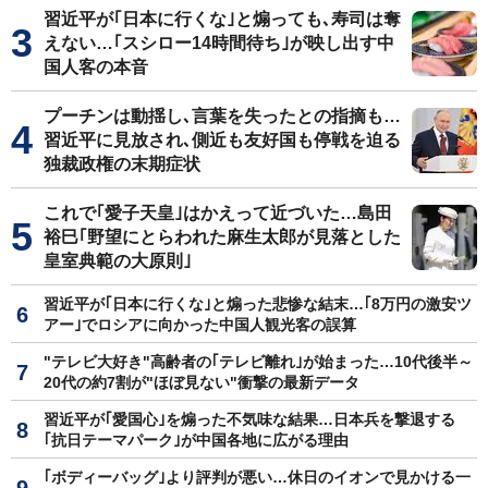
習近平が｢日本に行くな｣と煽っても､寿司は奪
えない…｢スシロー14時間待ち｣が映し出す中
国人客の本音
プーチンは動揺し､言葉を失ったとの指摘も…
習近平に見放され､側近も友好国も停戦を迫る
独裁政権の末期症状
これで｢愛子天皇｣はかえって近づいた…島田
裕巳｢野望にとらわれた麻生太郎が見落とした
皇室典範の大原則｣
習近平が｢日本に行くな｣と煽った悲惨な結末…｢8万円の激安ツ
アー｣でロシアに向かった中国人観光客の誤算
"テレビ大好き"高齢者の｢テレビ離れ｣が始まった…10代後半～
20代の約7割が"ほぼ見ない"衝撃の最新データ
習近平が｢愛国心｣を煽った不気味な結果…日本兵を撃退する
｢抗日テーマパーク｣が中国各地に広がる理由
｢ボディーバッグ｣より評判が悪い…休日のイオンで見かける一