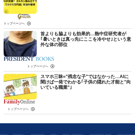
トップページへ
首よりも脇よりも効果的…熱中症研究者が
｢暑いときは真っ先にここを冷やせ｣という意
外な体の部位
トップページへ
スマホ三昧="残念な子"ではなかった…AIに
聞けば一発でわかる｢子供の隠れた才能と"向
いている職業"｣
トップページへ