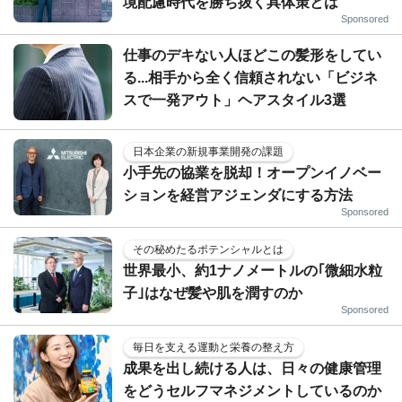
境配慮時代を勝ち抜く具体策とは
Sponsored
仕事のデキない人ほどこの髪形をしてい
る...相手から全く信頼されない「ビジネ
スで一発アウト」ヘアスタイル3選
日本企業の新規事業開発の課題
小手先の協業を脱却！オープンイノベー
ションを経営アジェンダにする方法
Sponsored
その秘めたるポテンシャルとは
世界最小、約1ナノメートルの｢微細水粒
子｣はなぜ髪や肌を潤すのか
Sponsored
毎日を支える運動と栄養の整え方
成果を出し続ける人は、日々の健康管理
をどうセルフマネジメントしているのか