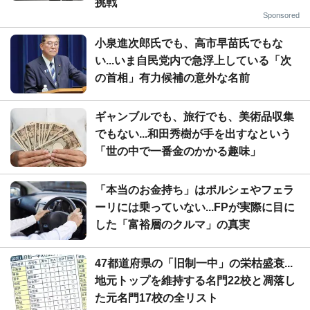
挑戦
Sponsored
小泉進次郎氏でも、高市早苗氏でもな
い...いま自民党内で急浮上している「次
の首相」有力候補の意外な名前
ギャンブルでも、旅行でも、美術品収集
でもない...和田秀樹が手を出すなという
「世の中で一番金のかかる趣味」
「本当のお金持ち」はポルシェやフェラ
ーリには乗っていない...FPが実際に目に
した「富裕層のクルマ」の真実
47都道府県の「旧制一中」の栄枯盛衰...
地元トップを維持する名門22校と凋落し
た元名門17校の全リスト