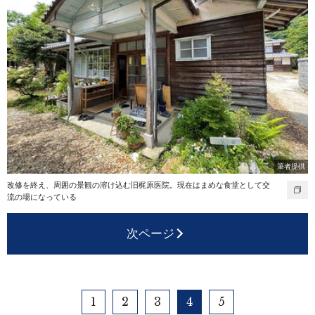
筆者提供
改修を終え、周囲の景観の溶け込む旧梶原医院。現在はまめな食堂として交
流の場になっている
次ページ
1
2
3
4
5