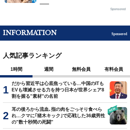
——
Sponsored
INFORMATION
Sponsored
人気記事ランキング
1時間
週間
無料会員
有料会員
だから習近平は心底焦っている…中国のITも
EVも壊滅させる力を持つ日本が世界シェア8
割を握る"素材"の名前
耳の後ろから流血､指の肉をごっそり食べら
れ…クマに｢猪木キック｣で応戦した36歳男性
の"数十秒間の死闘"