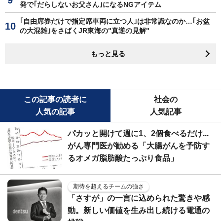
発で｢だらしないお父さん｣になるNGアイテム
｢自由席券だけで指定席車両に立つ人｣は非常識なのか…｢お盆
の大混雑｣をさばくJR東海の"真逆の見解"
もっと見る
この記事の読者に
社会の
人気の記事
人気記事
パカッと開けて週に1、2個食べるだけ...
がん専門医が勧める「大腸がんを予防す
るオメガ脂肪酸たっぷり食品」
期待を超えるチームの強さ
「さすが」の一言に込められた驚きや感
動。新しい価値を生み出し続ける電通の