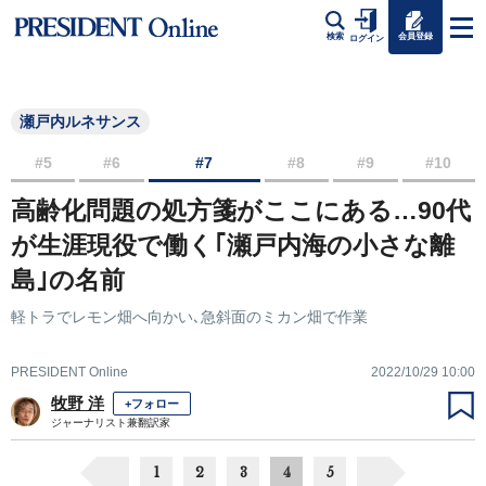
会員登録
検索
ログイン
瀬戸内ルネサンス
#5
#6
#7
#8
#9
#10
高齢化問題の処方箋がここにある…90代
が生涯現役で働く｢瀬戸内海の小さな離
島｣の名前
軽トラでレモン畑へ向かい､急斜面のミカン畑で作業
PRESIDENT Online
2022/10/29 10:00
牧野 洋
+フォロー
ジャーナリスト兼翻訳家
1
2
3
4
5