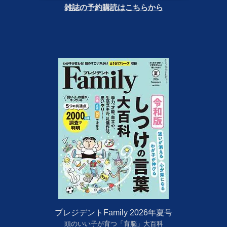
雑誌の予約購読はこちらから
プレジデントFamily 2026年夏号
頭のいい子が育つ「育脳」大百科