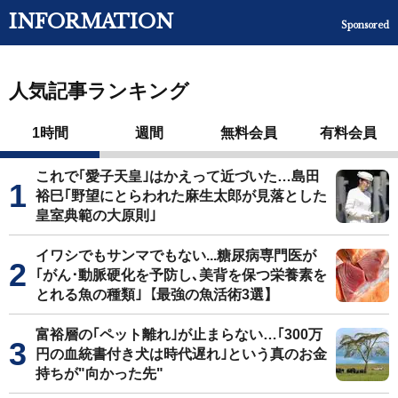
INFORMATION
Sponsored
人気記事ランキング
1時間
週間
無料会員
有料会員
これで｢愛子天皇｣はかえって近づいた…島田
裕巳｢野望にとらわれた麻生太郎が見落とした
皇室典範の大原則｣
イワシでもサンマでもない...糖尿病専門医が
｢がん･動脈硬化を予防し､美背を保つ栄養素を
とれる魚の種類｣【最強の魚活術3選】
富裕層の｢ペット離れ｣が止まらない…｢300万
円の血統書付き犬は時代遅れ｣という真のお金
持ちが"向かった先"