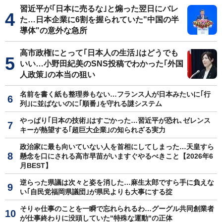
習近平が｢日本に売るな｣と煽った翌日にバレ
た…日本企業に6割を握られていた"中国の半
導体"の意外な急所
高市政権にとって｢日本人の生活｣はどうでも
いい…小野田紀美のSNS投稿でわかった｢外国
人政策｣の本当の狙い
名前を書く紙も整理券もない…フランス人が日本みたいに｢行
列｣に並ばないのに｢順番｣を守れる謎システム
やっぱり｢日本の技術｣はすごかった…習近平が恐れ､ゼレンス
キーが熱望する｢超巨大企業｣の知られざる実力
政治家に最も向いていない人を首相にしてしまった…天皇すら
懸念を口にされる高市早苗がいますぐやるべきこと【2026年6
月BEST】
逆らった県議は次々と姿を消した…麻生太郎ですら手に負えな
い｢自民党福岡県議団｣が県民よりも大事にする掟
そりゃ仕事のことを一瞬で忘れられるわ…グーグル共同創業者
が仕事終わりに没頭していた"特殊な運動"の正体