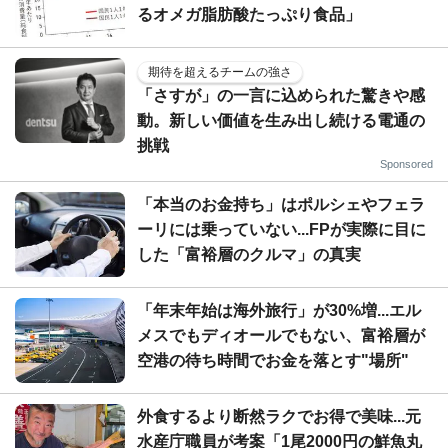
るオメガ脂肪酸たっぷり食品」
期待を超えるチームの強さ
「さすが」の一言に込められた驚きや感
動。新しい価値を生み出し続ける電通の
挑戦
Sponsored
「本当のお金持ち」はポルシェやフェラ
ーリには乗っていない...FPが実際に目に
した「富裕層のクルマ」の真実
「年末年始は海外旅行」が30%増...エル
メスでもディオールでもない、富裕層が
空港の待ち時間でお金を落とす"場所"
外食するより断然ラクでお得で美味...元
水産庁職員が考案「1尾2000円の鮮魚丸