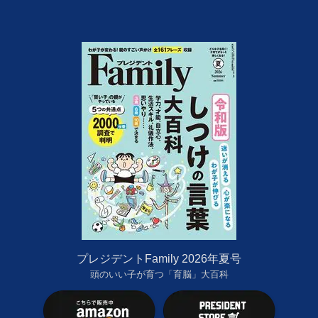
プレジデントFamily 2026年夏号
頭のいい子が育つ「育脳」大百科