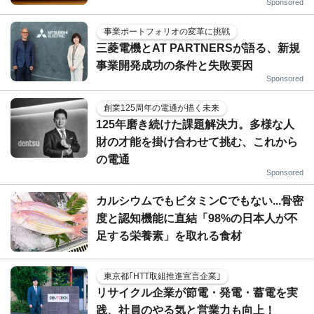
Sponsored
事業ポートフォリオの変革に挑戦
三菱電機とAT PARTNERSが語る、新規
事業開発成功の条件と失敗要因
Sponsored
創業125周年の電通が描く未来
125年磨き続けた課題解決力。多様な人
財の才能を掛け合わせて挑む、これから
の電通
Sponsored
カルシウムでもビタミンCでもない...骨密
度と認知機能に直結「98%の日本人が不
足する栄養素」を取れる食材
東京都｢HTT取組推進宣言企業｣
リサイクル企業が節電・発電・蓄電を実
践、社員のやる気と営業力も向上！