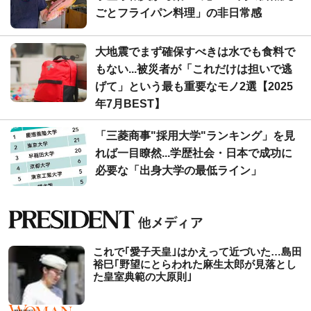
ごとフライパン料理」の非日常感
大地震でまず確保すべきは水でも食料で
もない...被災者が「これだけは担いで逃
げて」という最も重要なモノ2選【2025
年7月BEST】
「三菱商事"採用大学"ランキング」を見
れば一目瞭然...学歴社会・日本で成功に
必要な「出身大学の最低ライン」
これで｢愛子天皇｣はかえって近づいた…島田
裕巳｢野望にとらわれた麻生太郎が見落とし
た皇室典範の大原則｣