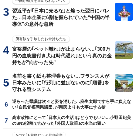
中国が輸入を止められないワケ
習近平が｢日本に売るな｣と煽った翌日にバレ
た…日本企業に6割を握られていた"中国の半
導体"の意外な急所
所有欲を手放したお金持ちたち
富裕層の｢ペット離れ｣が止まらない…｢300万
円の血統書付き犬は時代遅れ｣という真のお金
持ちが"向かった先"
名前を書く紙も整理券もない…フランス人が
日本みたいに｢行列｣に並ばないのに｢順番｣を
守れる謎システム
逆らった県議は次々と姿を消した…麻生太郎ですら手に負えな
い｢自民党福岡県議団｣が県民よりも大事にする掟
高市政権にとって｢日本人の生活｣はどうでもいい…小野田紀美
のSNS投稿でわかった｢外国人政策｣の本当の狙い
かつて｢お荷物｣だった防衛産業