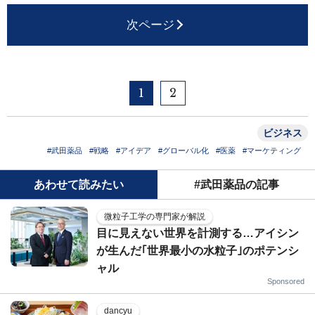
次ページ
1
2
ビジネス
#武田薬品
#戦略
#アイデア
#グローバル化
#医薬
#マーケティング
あわせて読みたい
#武田薬品の記事
微粒子工学の専門家が解説
目に見えない世界を計測する…アイシン
が生んだ｢世界最小の水粒子｣のポテンシ
ャル
Sponsored
dancyu