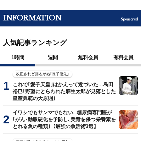
INFORMATION
Sponsored
人気記事ランキング
1時間
週間
無料会員
有料会員
改正されど揺るがぬ｢長子優先｣
これで｢愛子天皇｣はかえって近づいた…島田
裕巳｢野望にとらわれた麻生太郎が見落とした
皇室典範の大原則｣
イワシでもサンマでもない...糖尿病専門医が
｢がん･動脈硬化を予防し､美背を保つ栄養素を
とれる魚の種類｣【最強の魚活術3選】