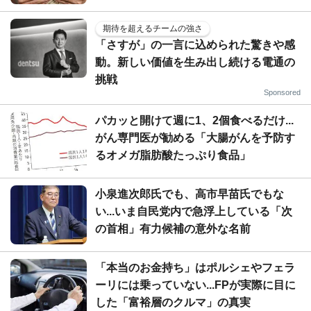
期待を超えるチームの強さ
「さすが」の一言に込められた驚きや感
動。新しい価値を生み出し続ける電通の
挑戦
Sponsored
パカッと開けて週に1、2個食べるだけ...
がん専門医が勧める「大腸がんを予防す
るオメガ脂肪酸たっぷり食品」
小泉進次郎氏でも、高市早苗氏でもな
い...いま自民党内で急浮上している「次
の首相」有力候補の意外な名前
「本当のお金持ち」はポルシェやフェラ
ーリには乗っていない...FPが実際に目に
した「富裕層のクルマ」の真実