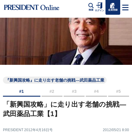
会員登録
検索
ログイン
『新興国攻略』に走り出す老舗の挑戦―武田薬品工業
#1
#2
#3
#4
#5
「新興国攻略」に走り出す老舗の挑戦―
武田薬品工業【1】
PRESIDENT 2012年4月16日号
2012/05/21 8:00