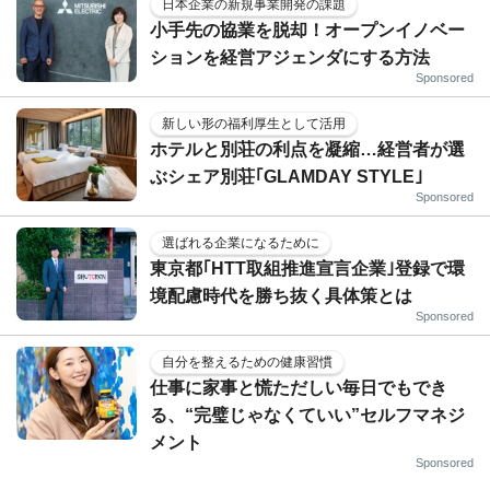
日本企業の新規事業開発の課題
小手先の協業を脱却！オープンイノベー
ションを経営アジェンダにする方法
Sponsored
新しい形の福利厚生として活用
ホテルと別荘の利点を凝縮…経営者が選
ぶシェア別荘｢GLAMDAY STYLE｣
Sponsored
選ばれる企業になるために
東京都｢HTT取組推進宣言企業｣登録で環
境配慮時代を勝ち抜く具体策とは
Sponsored
自分を整えるための健康習慣
仕事に家事と慌ただしい毎日でもでき
る、“完璧じゃなくていい”セルフマネジ
メント
Sponsored