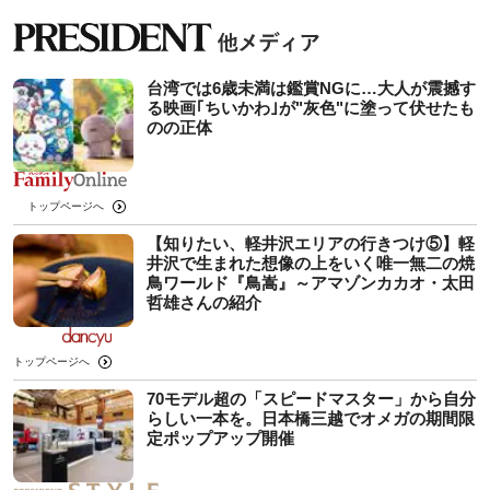
台湾では6歳未満は鑑賞NGに…大人が震撼す
る映画｢ちいかわ｣が"灰色"に塗って伏せたも
のの正体
トップページへ
【知りたい、軽井沢エリアの行きつけ⑤】軽
井沢で生まれた想像の上をいく唯一無二の焼
鳥ワールド『鳥嵩』～アマゾンカカオ・太田
哲雄さんの紹介
トップページへ
70モデル超の「スピードマスター」から自分
らしい一本を。日本橋三越でオメガの期間限
定ポップアップ開催