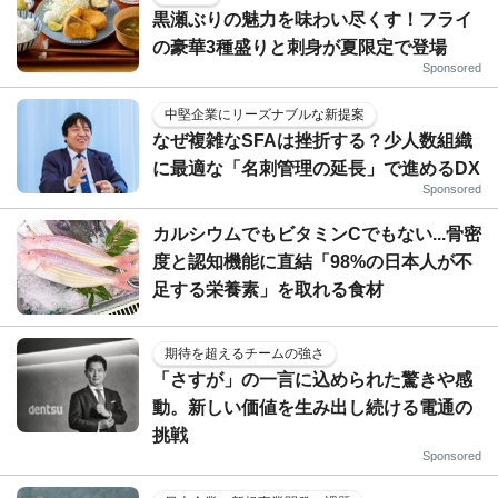
黒瀬ぶりの魅力を味わい尽くす！フライ
の豪華3種盛りと刺身が夏限定で登場
Sponsored
中堅企業にリーズナブルな新提案
なぜ複雑なSFAは挫折する？少人数組織
に最適な「名刺管理の延長」で進めるDX
Sponsored
カルシウムでもビタミンCでもない...骨密
度と認知機能に直結「98%の日本人が不
足する栄養素」を取れる食材
期待を超えるチームの強さ
「さすが」の一言に込められた驚きや感
動。新しい価値を生み出し続ける電通の
挑戦
Sponsored