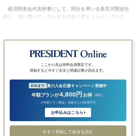
経済同友会代表幹事にして、同社を率いる長谷川閑史社
長は、強い思いで、タケダを大きく変えようとしている。
ここから先は有料会員限定です。
登録すると今すぐ全文と関連記事が読めます。
夏の入会応援キャンペーン実施中
8/31まで
4,800円
年額プランが
お得
（税込）
※年額プラン限定／他割引との併用不可
お申込みはこちら
今すぐ登録して続きを読む