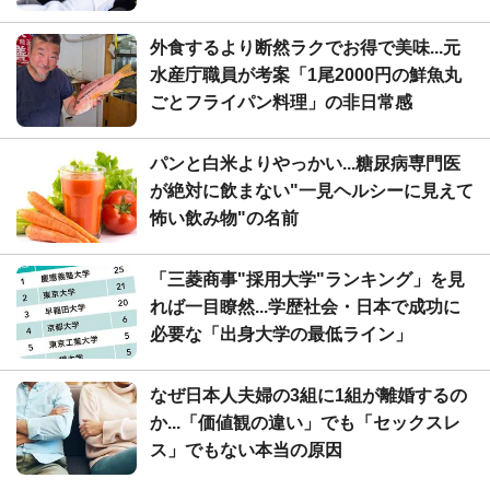
外食するより断然ラクでお得で美味...元
水産庁職員が考案「1尾2000円の鮮魚丸
ごとフライパン料理」の非日常感
パンと白米よりやっかい...糖尿病専門医
が絶対に飲まない"一見ヘルシーに見えて
怖い飲み物"の名前
「三菱商事"採用大学"ランキング」を見
れば一目瞭然...学歴社会・日本で成功に
必要な「出身大学の最低ライン」
なぜ日本人夫婦の3組に1組が離婚するの
か...「価値観の違い」でも「セックスレ
ス」でもない本当の原因