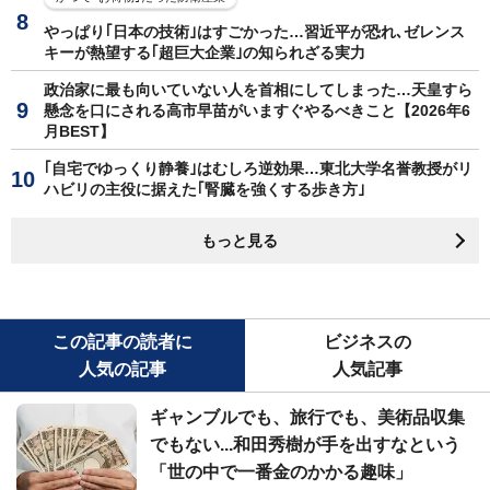
やっぱり｢日本の技術｣はすごかった…習近平が恐れ､ゼレンス
キーが熱望する｢超巨大企業｣の知られざる実力
政治家に最も向いていない人を首相にしてしまった…天皇すら
懸念を口にされる高市早苗がいますぐやるべきこと【2026年6
月BEST】
｢自宅でゆっくり静養｣はむしろ逆効果…東北大学名誉教授がリ
ハビリの主役に据えた｢腎臓を強くする歩き方｣
もっと見る
この記事の読者に
ビジネスの
人気の記事
人気記事
ギャンブルでも、旅行でも、美術品収集
でもない...和田秀樹が手を出すなという
「世の中で一番金のかかる趣味」