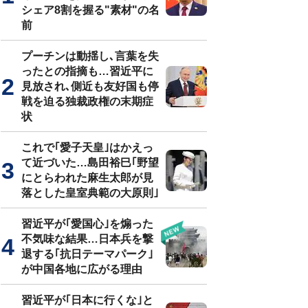
シェア8割を握る"素材"の名
前
プーチンは動揺し､言葉を失
ったとの指摘も…習近平に
見放され､側近も友好国も停
戦を迫る独裁政権の末期症
状
これで｢愛子天皇｣はかえっ
て近づいた…島田裕巳｢野望
にとらわれた麻生太郎が見
落とした皇室典範の大原則｣
習近平が｢愛国心｣を煽った
不気味な結果…日本兵を撃
退する｢抗日テーマパーク｣
が中国各地に広がる理由
習近平が｢日本に行くな｣と