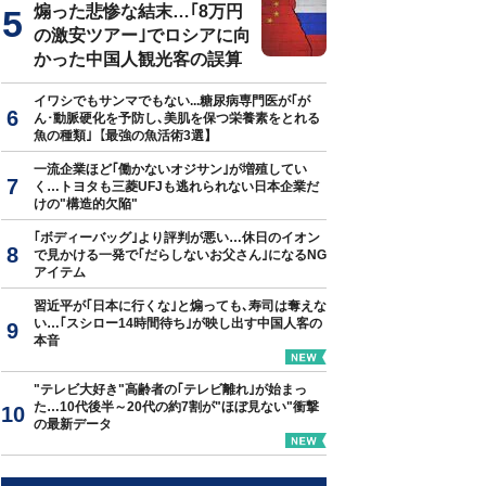
煽った悲惨な結末…｢8万円
の激安ツアー｣でロシアに向
かった中国人観光客の誤算
イワシでもサンマでもない...糖尿病専門医が｢が
ん･動脈硬化を予防し､美肌を保つ栄養素をとれる
魚の種類｣【最強の魚活術3選】
一流企業ほど｢働かないオジサン｣が増殖してい
く…トヨタも三菱UFJも逃れられない日本企業だ
けの"構造的欠陥"
｢ボディーバッグ｣より評判が悪い…休日のイオン
で見かける一発で｢だらしないお父さん｣になるNG
アイテム
習近平が｢日本に行くな｣と煽っても､寿司は奪えな
い…｢スシロー14時間待ち｣が映し出す中国人客の
本音
"テレビ大好き"高齢者の｢テレビ離れ｣が始まっ
た…10代後半～20代の約7割が"ほぼ見ない"衝撃
の最新データ