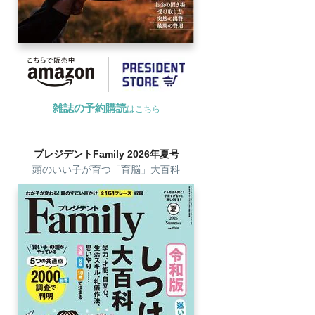
雑誌の予約購読
はこちら
プレジデントFamily 2026年夏号
頭のいい子が育つ「育脳」大百科