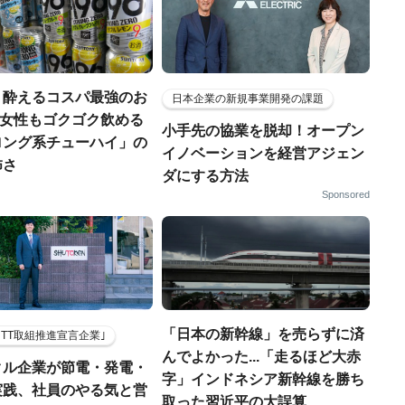
く酔えるコスパ最強のお
日本企業の新規事業開発の課題
若い女性もゴクゴク飲める
小手先の協業を脱却！オープン
ロング系チューハイ」の
イノベーションを経営アジェン
怖さ
ダにする方法
Sponsored
「日本の新幹線」を売らずに済
HTT取組推進宣言企業｣
んでよかった...「走るほど大赤
クル企業が節電・発電・
字」インドネシア新幹線を勝ち
実践、社員のやる気と営
取った習近平の大誤算