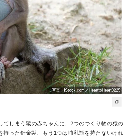
写真＝iStock.com／HearttoHeart0225
してしまう猿の赤ちゃんに、2つのつくり物の猿の
を持った針金製、もう1つは哺乳瓶を持たないけれ