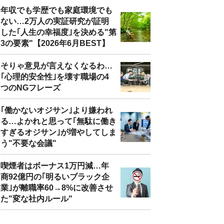
年収でも学歴でも家庭環境でも
ない…2万人の実証研究が証明
した｢人生の幸福度｣を決める"第
3の要素"【2026年6月BEST】
そりゃ意見が言えなくなるわ…
｢心理的安全性｣を壊す職場の4
つのNGフレーズ
｢働かないオジサン｣より嫌われ
る…よかれと思って｢無駄に働き
すぎるオジサン｣が増やしてしま
う"不要な会議"
喫煙者はボーナス1万円減…年
商92億円の｢明るいブラック企
業｣が離職率60→8%に改善させ
た"変な社内ルール"