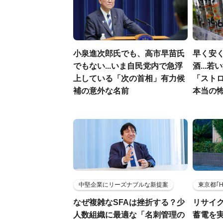
小泉進次郎氏でも、高市早苗氏
早く安
でもない...いま自民党内で急浮
酒...
上している「次の首相」有力候
「スト
補の意外な名前
本当の
中堅企業にリーズナブルな新提案
東京都｢
なぜ複雑なSFAは挫折する？少
リサイ
人数組織に最適な「名刺管理の
蓄電を