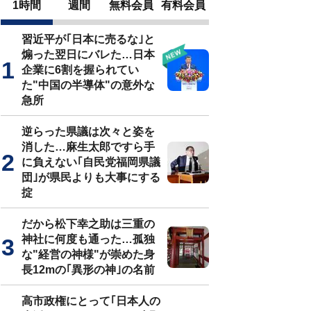
1時間
週間
無料会員
有料会員
習近平が｢日本に売るな｣と
煽った翌日にバレた…日本
企業に6割を握られてい
た"中国の半導体"の意外な
急所
逆らった県議は次々と姿を
消した…麻生太郎ですら手
に負えない｢自民党福岡県議
団｣が県民よりも大事にする
掟
だから松下幸之助は三重の
神社に何度も通った…孤独
な"経営の神様"が崇めた身
長12mの｢異形の神｣の名前
高市政権にとって｢日本人の