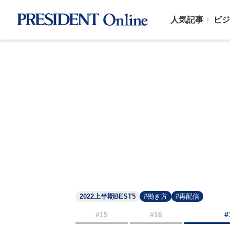
人気記事
ビジ
2022上半期BEST5
#働き方
#再配信
#15
#16
#