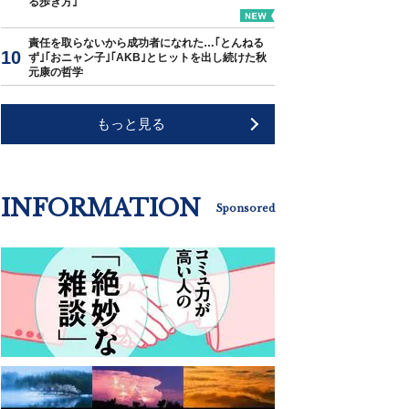
る歩き方｣
責任を取らないから成功者になれた…｢とんねる
ず｣｢おニャン子｣｢AKB｣とヒットを出し続けた秋
元康の哲学
もっと見る
INFORMATION
Sponsored