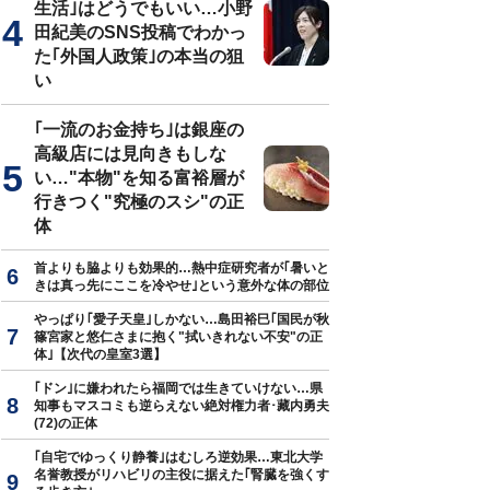
生活｣はどうでもいい…小野
田紀美のSNS投稿でわかっ
た｢外国人政策｣の本当の狙
い
｢一流のお金持ち｣は銀座の
高級店には見向きもしな
い…"本物"を知る富裕層が
行きつく"究極のスシ"の正
体
首よりも脇よりも効果的…熱中症研究者が｢暑いと
きは真っ先にここを冷やせ｣という意外な体の部位
やっぱり｢愛子天皇｣しかない…島田裕巳｢国民が秋
篠宮家と悠仁さまに抱く"拭いきれない不安"の正
体｣【次代の皇室3選】
｢ドン｣に嫌われたら福岡では生きていけない…県
知事もマスコミも逆らえない絶対権力者･藏内勇夫
(72)の正体
｢自宅でゆっくり静養｣はむしろ逆効果…東北大学
名誉教授がリハビリの主役に据えた｢腎臓を強くす