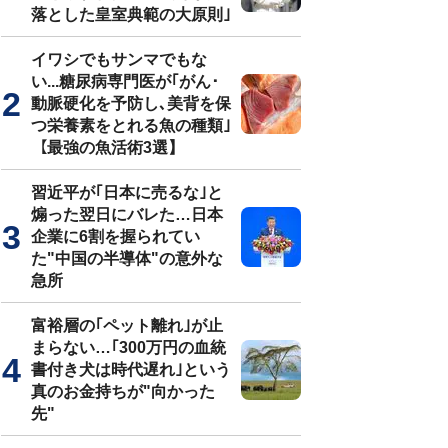
落とした皇室典範の大原則｣
イワシでもサンマでもな
い...糖尿病専門医が｢がん･
動脈硬化を予防し､美背を保
つ栄養素をとれる魚の種類｣
【最強の魚活術3選】
習近平が｢日本に売るな｣と
煽った翌日にバレた…日本
企業に6割を握られてい
た"中国の半導体"の意外な
急所
富裕層の｢ペット離れ｣が止
まらない…｢300万円の血統
書付き犬は時代遅れ｣という
真のお金持ちが"向かった
先"