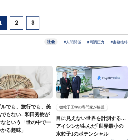
1
2
3
社会
#人間関係
#同調圧力
#書籍抜粋
ブルでも、旅行でも、美
微粒子工学の専門家が解説
でもない...和田秀樹が
目に見えない世界を計測する…
すなという「世の中で一
アイシンが生んだ｢世界最小の
かかる趣味」
水粒子｣のポテンシャル