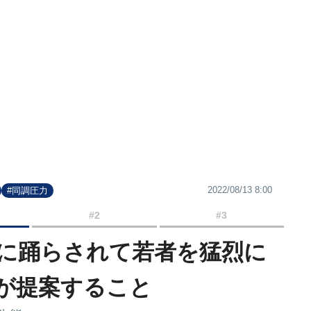
2022/08/13 8:00
#同調圧力
#2
#3
｣に踊らされて若者を猛烈に
が提案すること