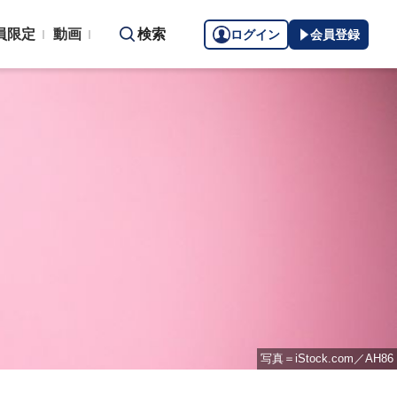
員限定
動画
検索
ログイン
会員登録
写真＝iStock.com／AH86