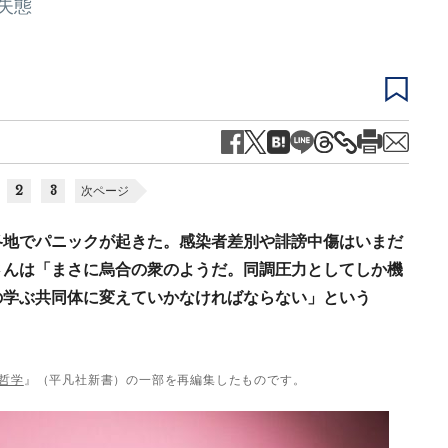
失態
2
3
次ページ
各地でパニックが起きた。感染者差別や誹謗中傷はいまだ
さんは「まさに烏合の衆のようだ。同調圧力としてしか機
の学ぶ共同体に変えていかなければならない」という
哲学
』（平凡社新書）の一部を再編集したものです。