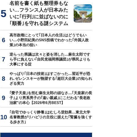
名前を書く紙も整理券もな
い…フランス人が日本みた
いに｢行列｣に並ばないのに
｢順番｣を守れる謎システム
高市政権にとって｢日本人の生活｣はどうでもい
い…小野田紀美のSNS投稿でわかった｢外国人政
策｣の本当の狙い
逆らった県議は次々と姿を消した…麻生太郎です
ら手に負えない｢自民党福岡県議団｣が県民よりも
大事にする掟
やっぱり｢日本の技術｣はすごかった…習近平が恐
れ､ゼレンスキーが熱望する｢超巨大企業｣の知られ
ざる実力
｢愛子天皇｣を拒む麻生太郎の頑なさ…｢天皇家の長
子｣より男系男子の｢遠い親戚｣にこだわる"長老政
治家"の本心【2026年6月BEST】
｢自宅でゆっくり静養｣はむしろ逆効果…東北大学
名誉教授がリハビリの主役に据えた｢腎臓を強くす
る歩き方｣