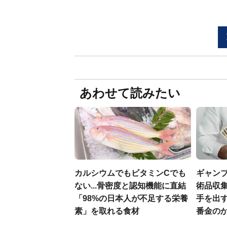
あわせて読みたい
カルシウムでもビタミンCでも
ギャン
ない...骨密度と認知機能に直結
術品収集
「98%の日本人が不足する栄養
手を出
素」を取れる食材
番金の