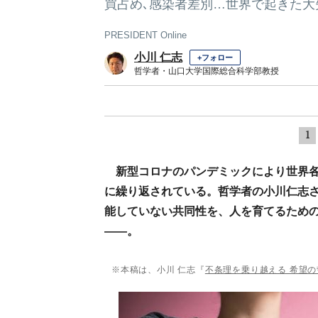
買占め､感染者差別…世界で起きた大
PRESIDENT Online
小川 仁志
+フォロー
哲学者・山口大学国際総合科学部教授
1
新型コロナのパンデミックにより世界
に繰り返されている。哲学者の小川仁志
能していない共同性を、人を育てるため
――。
※本稿は、小川 仁志『
不条理を乗り越える 希望の