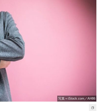
写真＝iStock.com／AH86