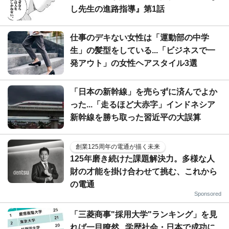
し先生の進路指導』第1話
仕事のデキない女性は「運動部の中学
生」の髪型をしている...「ビジネスで一
発アウト」の女性ヘアスタイル3選
「日本の新幹線」を売らずに済んでよか
った...「走るほど大赤字」インドネシア
新幹線を勝ち取った習近平の大誤算
創業125周年の電通が描く未来
125年磨き続けた課題解決力。多様な人
財の才能を掛け合わせて挑む、これから
の電通
Sponsored
「三菱商事"採用大学"ランキング」を見
れば一目瞭然...学歴社会・日本で成功に