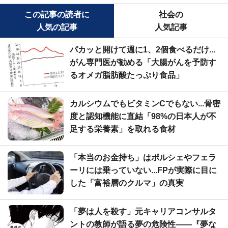
この記事の読者に
社会の
人気の記事
人気記事
パカッと開けて週に1、2個食べるだけ...
がん専門医が勧める「大腸がんを予防す
るオメガ脂肪酸たっぷり食品」
カルシウムでもビタミンCでもない...骨密
度と認知機能に直結「98%の日本人が不
足する栄養素」を取れる食材
「本当のお金持ち」はポルシェやフェラ
ーリには乗っていない...FPが実際に目に
した「富裕層のクルマ」の真実
「夢は人を殺す」元キャリアコンサルタ
ントの教師が語る夢の危険性――『夢な