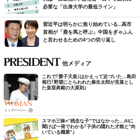
必要な「出身大学の最低ライン」
習近平は明らかに焦り始めている...高市
首相が「鹿を馬と呼ぶ」中国をぎゃふん
と言わせるための4つの切り返し
これで｢愛子天皇｣はかえって近づいた…島田
裕巳｢野望にとらわれた麻生太郎が見落とし
た皇室典範の大原則｣
トップページへ
スマホ三昧="残念な子"ではなかった…AIに
聞けば一発でわかる｢子供の隠れた才能と"向
いている職業"｣