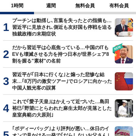
1時間
週間
無料会員
有料会員
プーチンは動揺し､言葉を失ったとの指摘も…
習近平に見放され､側近も友好国も停戦を迫る
独裁政権の末期症状
だから習近平は心底焦っている…中国のITも
EVも壊滅させる力を持つ日本が世界シェア8
割を握る"素材"の名前
習近平が｢日本に行くな｣と煽った悲惨な結
末…｢8万円の激安ツアー｣でロシアに向かった
中国人観光客の誤算
これで｢愛子天皇｣はかえって近づいた…島田
裕巳｢野望にとらわれた麻生太郎が見落とした
皇室典範の大原則｣
｢ボディーバッグ｣より評判が悪い…休日のイ
オンで見かける一発で｢だらしないお父さん｣