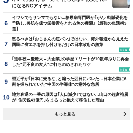
になるNGアイテム
イワシでもサンマでもない...糖尿病専門医が｢がん･動脈硬化を
予防し､美肌を保つ栄養素をとれる魚の種類｣【最強の魚活術3
選】
怒るべきは｢おじさんの短パン｣ではない…海外報道から見えた
国民に省エネを押し付けるだけの日本政府の無策
｢進学校→慶應大→大企業｣の学歴エリートが10数年ぶりに再会
した"元不良の友人"に打ちのめされたワケ
習近平が｢日本に売るな｣と煽った翌日にバレた…日本企業に6
割を握られていた"中国の半導体"の意外な急所
地方衰退の一番の原因は｢人口減少｣ではない…山口の超富裕層
が｢住民税43億円｣をまるっと抱えて移住した理由
もっと見る