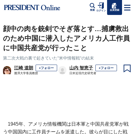
会員登録
検索
ログイン
顔中の肉を銃剣でそぎ落とす…捕虜救出
のため中国に潜入したアメリカ人工作員
に中国共産党が行ったこと
第二次大戦の裏で起きていた"米中情報戦"の結末
江崎 道朗
山内 智恵子
+フォロー
+フォロー
麗澤大学客員教授
日米近現代史研究者
1945年、アメリカ情報機関は日本軍と中国共産党軍が戦
う中国国内に工作員チームを派遣した。彼らが目にした戦