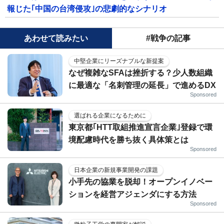
報じた｢中国の台湾侵攻｣の悲劇的なシナリオ
あわせて読みたい
#戦争の記事
中堅企業にリーズナブルな新提案
なぜ複雑なSFAは挫折する？少人数組織
に最適な「名刺管理の延長」で進めるDX
Sponsored
選ばれる企業になるために
東京都｢HTT取組推進宣言企業｣登録で環
境配慮時代を勝ち抜く具体策とは
Sponsored
日本企業の新規事業開発の課題
小手先の協業を脱却！オープンイノベー
ションを経営アジェンダにする方法
Sponsored