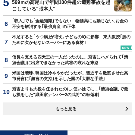
599ｍの高尾山で年間100件超の遭難事故を起
こしている"張本人"
｢収入｣でも｢金融知識｣でもない…物価高にも動じない､お金の
不安を解消する｢最強資産｣の正体
不足すると｢うつ病｣が増え､子どものIQに影響…東大教授｢脳の
ために欠かせないスーパーにある食材｣
信長を支える四天王の一人だったのに…秀吉にハメられて｢清
須会議｣に出席できなかった武将の哀れな末路
米国は曖昧､韓国は冷ややかだったが…習近平を激怒させた高
市発言に｢無言の支持｣を示した国の｢大胆な手法｣
秀吉よりも大役を任されたのに､使い捨てに…｢清須会議｣で最
も損をした"織田家ナンバー2の武将"の転落劇
もっと見る