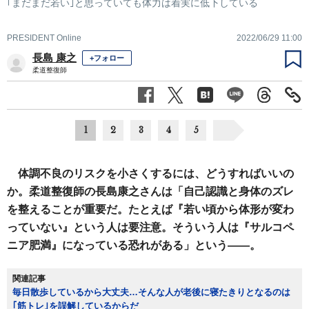
｢まだまだ若い｣と思っていても体力は着実に低下している
PRESIDENT Online
2022/06/29 11:00
長島 康之
+フォロー
柔道整復師
1
2
3
4
5
体調不良のリスクを小さくするには、どうすればいいの
か。柔道整復師の長島康之さんは「自己認識と身体のズレ
を整えることが重要だ。たとえば『若い頃から体形が変わ
っていない』という人は要注意。そういう人は『サルコペ
ニア肥満』になっている恐れがある」という――。
関連記事
毎日散歩しているから大丈夫…そんな人が老後に寝たきりとなるのは
｢筋トレ｣を誤解しているからだ