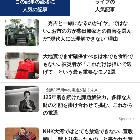
この記事の読者に
ライフの
人気の記事
人気記事
「秀吉と一緒になるのがイヤ」ではな
い...お市の方が柴田勝家との自害を選ん
だ"現代人には理解できない"理由
大地震でまず確保すべきは水でも食料で
もない...被災者が「これだけは担いで逃
げて」という最も重要なモノ2選
創業125周年の電通が描く未来
125年磨き続けた課題解決力。多様な人
財の才能を掛け合わせて挑む、これから
の電通
Sponsored
NHK大河ではとても放送できない...宣教
師に「獣より劣ったもの」と書かれた豊