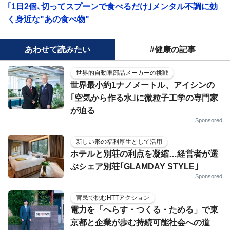
｢1日2個､切ってスプーンで食べるだけ｣メンタル不調に効
く身近な"あの食べ物"
あわせて読みたい
#健康の記事
世界的自動車部品メーカーの挑戦
世界最小約1ナノメートル、アイシンの
｢空気から作る水｣に微粒子工学の専門家
が迫る
Sponsored
新しい形の福利厚生として活用
ホテルと別荘の利点を凝縮…経営者が選
ぶシェア別荘｢GLAMDAY STYLE｣
Sponsored
官民で挑むHTTアクション
電力を「へらす・つくる・ためる」で東
京都と企業が歩む持続可能社会への道