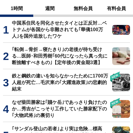
1時間
週間
無料会員
有料会員
中国系住民を同化させたタイとは正反対…ベ
トナムが各国から非難されても｢華僑100万
人｣を国外追放したワケ
｢転倒→骨折→寝たきり｣の老後が待ち受け
る…医師･和田秀樹｢60代になったら真っ先に
断捨離すべきもの｣【定年後の黄金期3選】
鉄と鋼鉄の違いを知らなかったために1700万
人超が死亡…毛沢東の｢大躍進政策｣の悲劇的
結末
なぜ柴田勝家は｢賤ケ岳｣であっさり負けたの
か…秀吉がこっそり工作していた勝家配下の
｢大物武将｣の裏切り
｢サンダル登山の若者｣より実は危険…標高