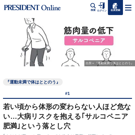
会員登録
検索
ログイン
出所＝『運動未満で体はととのう』
『運動未満で体はととのう』
#1
若い頃から体形の変わらない人ほど危な
い…大病リスクを抱える｢サルコペニア
肥満｣という落とし穴