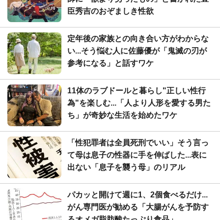
臣秀吉のおぞましき性欲
定年後の家族との向き合い方がわからな
い...そう悩む人に佐藤優が「鬼滅の刃が
参考になる」と話すワケ
11体のラブドールと暮らし"正しい性行
為"を楽しむ...「人より人形を愛する男た
ち」が奇妙な生活を始めたワケ
「性犯罪者は全員死刑でいい」そう言っ
て母は息子の性器に手を伸ばした...表に
出ない「息子を襲う母」のリアル
パカッと開けて週に1、2個食べるだけ...
がん専門医が勧める「大腸がんを予防す
るオメガ脂肪酸たっぷり食品」