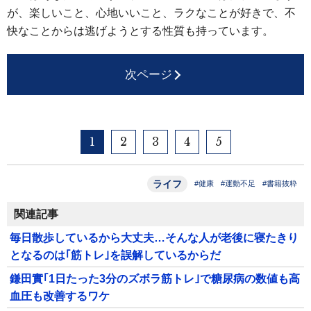
が、楽しいこと、心地いいこと、ラクなことが好きで、不
快なことからは逃げようとする性質も持っています。
次ページ
1
2
3
4
5
ライフ
#健康
#運動不足
#書籍抜粋
関連記事
毎日散歩しているから大丈夫…そんな人が老後に寝たきり
となるのは｢筋トレ｣を誤解しているからだ
鎌田實｢1日たった3分のズボラ筋トレ｣で糖尿病の数値も高
血圧も改善するワケ