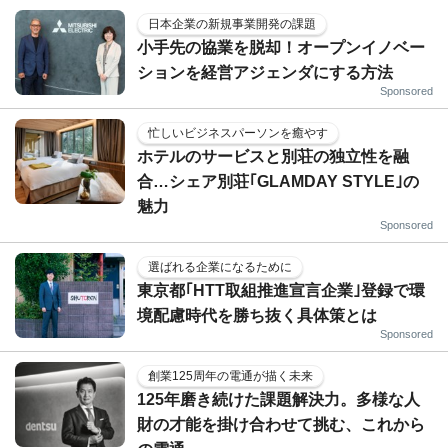
日本企業の新規事業開発の課題
小手先の協業を脱却！オープンイノベー
ションを経営アジェンダにする方法
Sponsored
忙しいビジネスパーソンを癒やす
ホテルのサービスと別荘の独立性を融
合…シェア別荘｢GLAMDAY STYLE｣の
魅力
Sponsored
選ばれる企業になるために
東京都｢HTT取組推進宣言企業｣登録で環
境配慮時代を勝ち抜く具体策とは
Sponsored
創業125周年の電通が描く未来
125年磨き続けた課題解決力。多様な人
財の才能を掛け合わせて挑む、これから