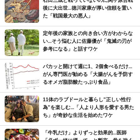
石田三成と戦っていないのに関ヶ原合戦
後に大出世...徳川家康が厚い信頼を置い
た「戦国最大の悪人」
定年後の家族との向き合い方がわからな
い...そう悩む人に佐藤優が「鬼滅の刃が
参考になる」と話すワケ
パカッと開けて週に1、2個食べるだけ...
がん専門医が勧める「大腸がんを予防す
るオメガ脂肪酸たっぷり食品」
11体のラブドールと暮らし"正しい性行
為"を楽しむ...「人より人形を愛する男た
ち」が奇妙な生活を始めたワケ
「牛乳だけ」よりずっと効果的...医師