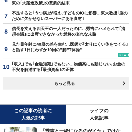
東の｢大躍進政策｣の悲劇的結末
不足すると｢うつ病｣が増え､子どものIQに影響…東大教授｢脳の
ために欠かせないスーパーにある食材｣
信長を支える四天王の一人だったのに…秀吉にハメられて｢清
須会議｣に出席できなかった武将の哀れな末路
見た目年齢に40歳の差を生む…医師が｢太りにくい体をつくる｣
と話す1日にわずか10回の"脱ET体操"
｢収入｣でも｢金融知識｣でもない…物価高にも動じない､お金の
不安を解消する｢最強資産｣の正体
もっと見る
この記事の読者に
ライフの
人気の記事
人気記事
「秀吉と一緒になるのがイヤ」ではな