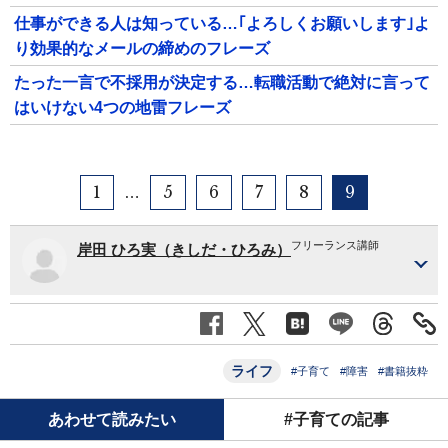
仕事ができる人は知っている…｢よろしくお願いします｣よ
り効果的なメールの締めのフレーズ
たった一言で不採用が決定する…転職活動で絶対に言って
はいけない4つの地雷フレーズ
1
5
6
7
8
9
…
フリーランス講師
岸田 ひろ実（きしだ・ひろみ）
ライフ
#子育て
#障害
#書籍抜粋
あわせて読みたい
#子育ての記事