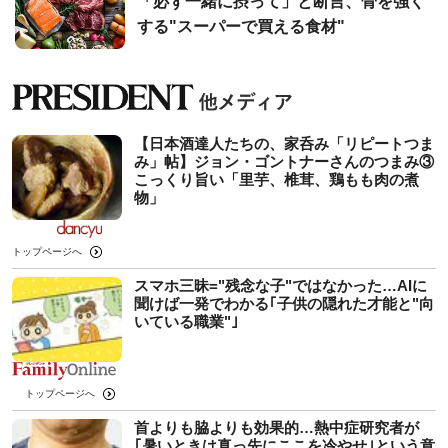
「必ず一緒に摂って」と断言、骨を強く
する"スーパーで買える食材"
【日本酒達人たちの、家呑み「リピートつま
み」帖】ジョン・ゴントナーさんのつまみ③
こっくり旨い「里芋、椎茸、鶏もも肉の煮
物」
トップページへ
スマホ三昧="残念な子"ではなかった…AIに
聞けば一発でわかる｢子供の隠れた才能と"向
いている職業"｣
トップページへ
首よりも脇よりも効果的…熱中症研究者が
｢暑いときは真っ先にここを冷やせ｣という意