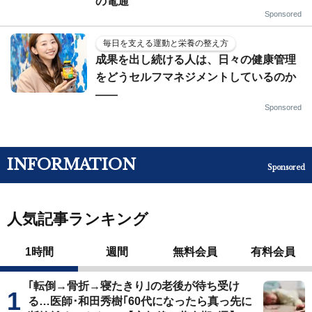
の電通
Sponsored
毎日を支える運動と栄養の整え方
成果を出し続ける人は、日々の健康管理
をどうセルフマネジメントしているのか
——
Sponsored
INFORMATION
Sponsored
人気記事ランキング
1時間
週間
無料会員
有料会員
｢転倒→骨折→寝たきり｣の老後が待ち受け
る…医師･和田秀樹｢60代になったら真っ先に