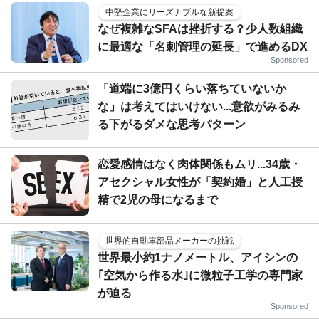
中堅企業にリーズナブルな新提案
なぜ複雑なSFAは挫折する？少人数組織
に最適な「名刺管理の延長」で進めるDX
Sponsored
「道端に3億円くらい落ちていないか
な」は考えてはいけない...意欲がみるみ
る下がるダメな思考パターン
恋愛感情はなく肉体関係もムリ...34歳・
アセクシャル女性が「契約婚」と人工授
精で2児の母になるまで
世界的自動車部品メーカーの挑戦
世界最小約1ナノメートル、アイシンの
｢空気から作る水｣に微粒子工学の専門家
が迫る
Sponsored