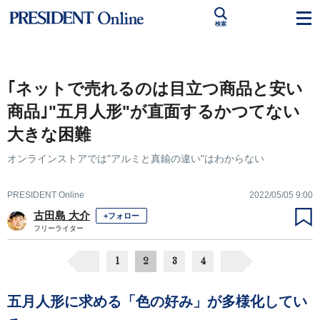
検索
｢ネットで売れるのは目立つ商品と安い
商品｣"五月人形"が直面するかつてない
大きな困難
オンラインストアでは"アルミと真鍮の違い"はわからない
PRESIDENT Online
2022/05/05 9:00
古田島 大介
+フォロー
フリーライター
1
2
3
4
五月人形に求める「色の好み」が多様化してい