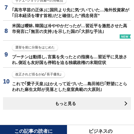
サナエ･ショック回避への分岐点
｢高市早苗の正体｣に国民より先に気づいていた…海外投資家が
｢日本経済を壊す首相｣だと確信した"残念発言"
米国は曖昧､韓国は冷ややかだったが…習近平を激怒させた高
市発言に｢無言の支持｣を示した国の｢大胆な手法｣
選挙を前に分裂をはじめた
プーチンは動揺し､言葉を失ったとの指摘も…習近平に見放さ
れ､側近も友好国も停戦を迫る独裁政権の末期症状
改正されど揺るがぬ｢長子優先｣
これで｢愛子天皇｣はかえって近づいた…島田裕巳｢野望にとら
われた麻生太郎が見落とした皇室典範の大原則｣
もっと見る
この記事の読者に
ビジネスの