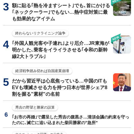
額に貼る｢熱を冷ますシート｣でも､首にかける
｢ネッククーラー｣でもない…熱中症対策に最
も効果的なアイテム
終わらないリクライニング論争
｢外国人観光客や子連れ｣より厄介…JR東海が
明かした､乗客をイライラさせる｢令和の新幹
線2大トラブル｣
経済戦争踏み切れば自国産業崩壊
だから習近平は心底焦っている…中国のITも
EVも壊滅させる力を持つ日本が世界シェア8
割を握る"素材"の名前
秀吉の野望と勝家の誤算
｢お市の再婚｣で露呈した秀吉の腹黒さ…清須会議の約束を守っ
たのに､滅亡に追い込まれた柴田勝家の"急所"