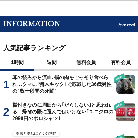
INFORMATION
Sponsored
人気記事ランキング
1時間
週間
無料会員
有料会員
耳の後ろから流血､指の肉をごっそり食べら
れ…クマに｢猪木キック｣で応戦した36歳男性
の"数十秒間の死闘"
襟付きなのに周囲から｢だらしない｣と思われ
る…帰省の際に選んではいけない｢ユニクロの
2990円のポロシャツ｣
冷感と冷却は全くの別物