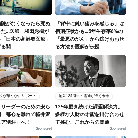
病院がなくなったら死ぬ
「背中に鈍い痛みを感じる」は
た...医師・和田秀樹が
初期症状かも...5年生存率8%の
る「日本の高齢者医療」
「最悪のがん」から逃げおおせ
ぎる闇
る方法を医師が伝授
クが細やかにサポート
創業125周年の電通が描く未来
スリーダーのための安ら
125年磨き続けた課題解決力。
間…都心を離れて軽井沢
多様な人財の才能を掛け合わせ
ェア別荘」へ！
て挑む、これからの電通
Sponsored
Sponsored