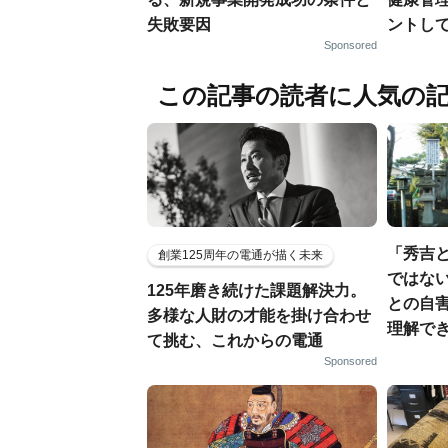
失敗要因
ントし
Sponsored
この記事の読者に人気の
「秀吉
創業125周年の電通が描く未来
ではない
125年磨き続けた課題解決力。
との自
多様な人財の才能を掛け合わせ
理解でき
て挑む、これからの電通
Sponsored