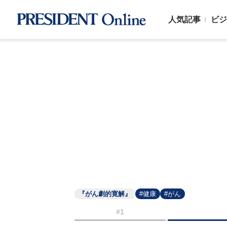
人気記事
ビジ
『がん劇的寛解』
#健康
#がん
#1