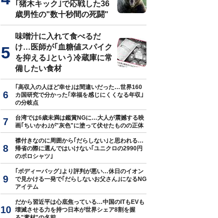
｢猪木キック｣で応戦した36
歳男性の"数十秒間の死闘"
味噌汁に入れて食べるだ
け…医師が｢血糖値スパイク
を抑える｣という冷蔵庫に常
備したい食材
｢高収入の人ほど幸せ｣は間違いだった…世界160
カ国研究で分かった｢幸福を感じにくくなる年収｣
の分岐点
台湾では6歳未満は鑑賞NGに…大人が震撼する映
画｢ちいかわ｣が"灰色"に塗って伏せたものの正体
襟付きなのに周囲から｢だらしない｣と思われる…
帰省の際に選んではいけない｢ユニクロの2990円
のポロシャツ｣
｢ボディーバッグ｣より評判が悪い…休日のイオン
で見かける一発で｢だらしないお父さん｣になるNG
アイテム
だから習近平は心底焦っている…中国のITもEVも
壊滅させる力を持つ日本が世界シェア8割を握
る"素材"の名前