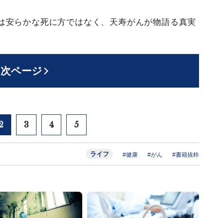
は安らかな死に方ではなく、天寿がんが物語る真実
次ページ
2
3
4
5
ライフ
#健康
#がん
#書籍抜粋