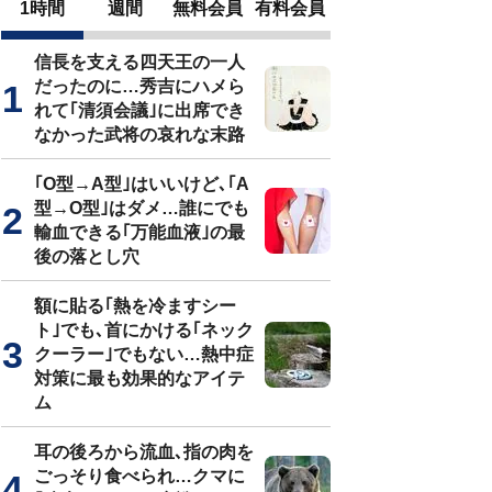
1時間
週間
無料会員
有料会員
信長を支える四天王の一人
だったのに…秀吉にハメら
れて｢清須会議｣に出席でき
なかった武将の哀れな末路
｢O型→A型｣はいいけど､｢A
型→O型｣はダメ…誰にでも
輸血できる｢万能血液｣の最
後の落とし穴
額に貼る｢熱を冷ますシー
ト｣でも､首にかける｢ネック
クーラー｣でもない…熱中症
対策に最も効果的なアイテ
ム
耳の後ろから流血､指の肉を
ごっそり食べられ…クマに