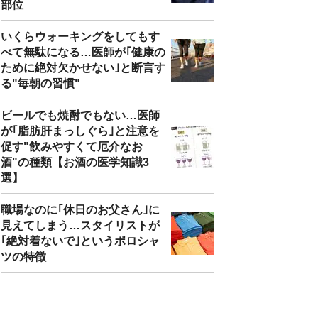
部位
いくらウォーキングをしてもす
べて無駄になる…医師が｢健康の
ために絶対欠かせない｣と断言す
る"毎朝の習慣"
ビールでも焼酎でもない…医師
が｢脂肪肝まっしぐら｣と注意を
促す"飲みやすくて厄介なお
酒"の種類【お酒の医学知識3
選】
職場なのに｢休日のお父さん｣に
見えてしまう…スタイリストが
｢絶対着ないで｣というポロシャ
ツの特徴