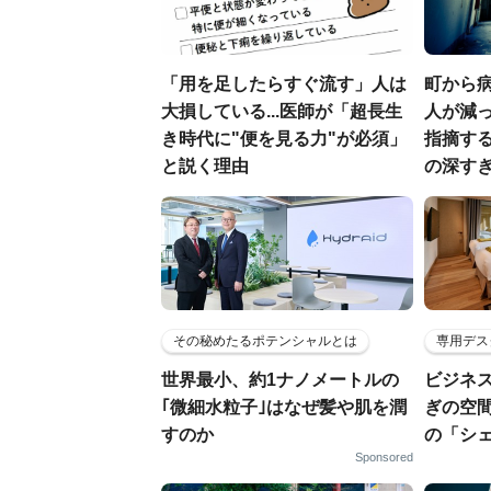
「用を足したらすぐ流す」人は
町から
大損している...医師が「超長生
人が減っ
き時代に"便を見る力"が必須」
指摘す
と説く理由
の深す
その秘めたるポテンシャルとは
専用デス
世界最小、約1ナノメートルの
ビジネ
｢微細水粒子｣はなぜ髪や肌を潤
ぎの空
すのか
の「シ
Sponsored