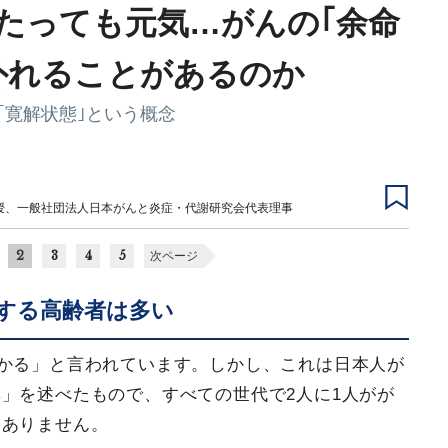
年たっても元気…がんの｢余命
外れることがあるのか
｢寛解状態｣という概念
授、一般社団法人日本がんと炎症・代謝研究会代表理事
2
3
4
5
次ページ
する高齢者は多い
かかる」と言われています。しかし、これは日本人が
」を述べたもので、すべての世代で2人に1人がが
はありません。