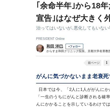
｢余命半年｣から18
宣告｣はなぜ大きく
治ってはいないが､悪化してもいない
PRESIDENT Online
和田 洋巳
+フォロー
からすま和田クリニック院長、京都大学名誉教
1
前ページ
がんに気づかないまま老衰死
日本では今、「2人に1人ががんに
「一生のうちにがんと診断される確率
んにかかることを示しているわけで