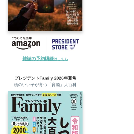
雑誌の予約購読
はこちら
プレジデントFamily 2026年夏号
頭のいい子が育つ「育脳」大百科