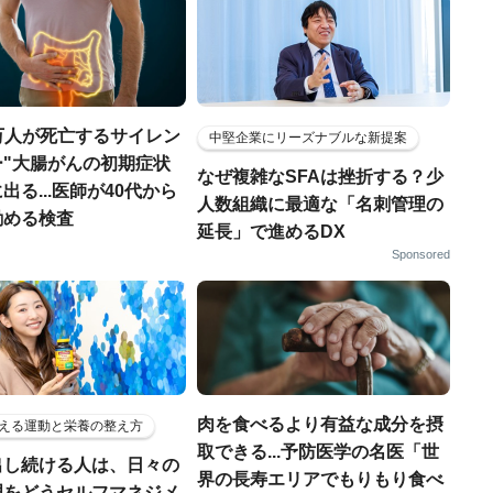
万人が死亡するサイレン
中堅企業にリーズナブルな新提案
ー"大腸がんの初期症状
なぜ複雑なSFAは挫折する？少
出る...医師が40代から
人数組織に最適な「名刺管理の
勧める検査
延長」で進めるDX
Sponsored
肉を食べるより有益な成分を摂
える運動と栄養の整え方
取できる...予防医学の名医「世
出し続ける人は、日々の
界の長寿エリアでもりもり食べ
理をどうセルフマネジメ