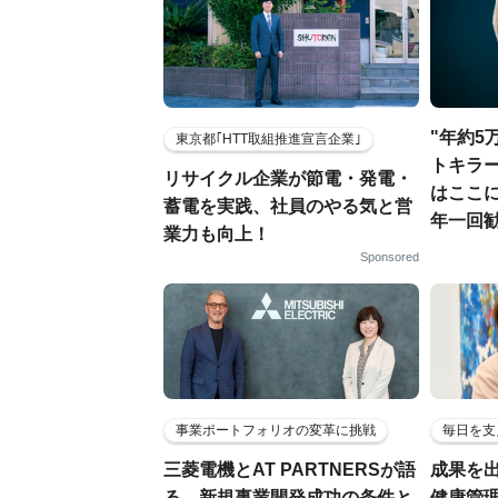
"年約5
東京都｢HTT取組推進宣言企業｣
トキラ
リサイクル企業が節電・発電・
はここに
蓄電を実践、社員のやる気と営
年一回
業力も向上！
Sponsored
事業ポートフォリオの変革に挑戦
毎日を支
三菱電機とAT PARTNERSが語
成果を
る、新規事業開発成功の条件と
健康管