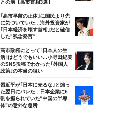
との溝【高市首相3選】
｢高市早苗の正体｣に国民より先
に気づいていた…海外投資家が
｢日本経済を壊す首相｣だと確信
した"残念発言"
高市政権にとって｢日本人の生
活｣はどうでもいい…小野田紀美
のSNS投稿でわかった｢外国人
政策｣の本当の狙い
習近平が｢日本に売るな｣と煽っ
た翌日にバレた…日本企業に6
割を握られていた"中国の半導
体"の意外な急所