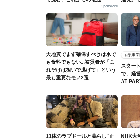
Sponsored
大地震でまず確保すべきは水で
新規事業
も食料でもない...被災者が「こ
スター
れだけは担いで逃げて」という
で、経
最も重要なモノ2選
AT PA
11体のラブドールと暮らし"正
NHK大