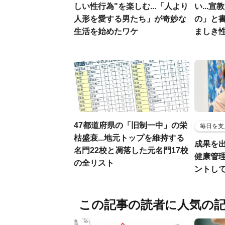
しい性行為"を楽しむ...「人より
い...
人形を愛する男たち」が奇妙な
の」と
生活を始めたワケ
ましき
47都道府県の「旧制一中」の栄
毎日を支
枯盛衰...地元トップを維持する
成果を
名門22校と凋落した元名門17校
健康管
の全リスト
ントし
この記事の読者に人気の