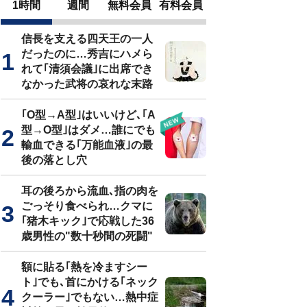
1時間
週間
無料会員
有料会員
信長を支える四天王の一人
だったのに…秀吉にハメら
れて｢清須会議｣に出席でき
なかった武将の哀れな末路
｢O型→A型｣はいいけど､｢A
型→O型｣はダメ…誰にでも
輸血できる｢万能血液｣の最
後の落とし穴
耳の後ろから流血､指の肉を
ごっそり食べられ…クマに
｢猪木キック｣で応戦した36
歳男性の"数十秒間の死闘"
額に貼る｢熱を冷ますシー
ト｣でも､首にかける｢ネック
クーラー｣でもない…熱中症