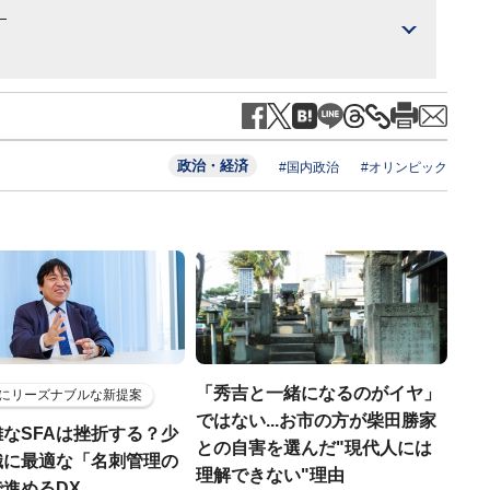
）
政治・経済
#国内政治
#オリンピック
「秀吉と一緒になるのがイヤ」
にリーズナブルな新提案
ではない...お市の方が柴田勝家
なSFAは挫折する？少
との自害を選んだ"現代人には
織に最適な「名刺管理の
理解できない"理由
進めるDX