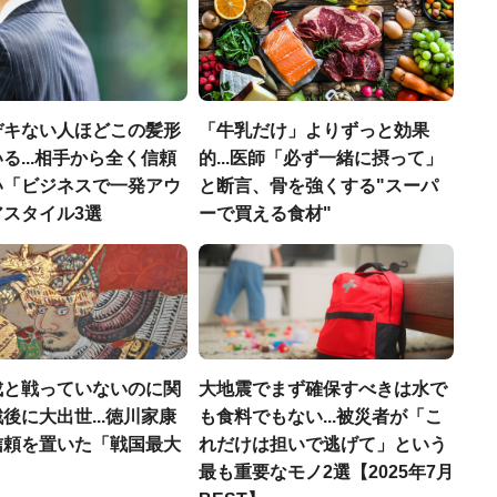
デキない人ほどこの髪形
「牛乳だけ」よりずっと効果
る...相手から全く信頼
的...医師「必ず一緒に摂って」
い「ビジネスで一発アウ
と断言、骨を強くする"スーパ
アスタイル3選
ーで買える食材"
成と戦っていないのに関
大地震でまず確保すべきは水で
後に大出世...徳川家康
も食料でもない...被災者が「こ
信頼を置いた「戦国最大
れだけは担いで逃げて」という
」
最も重要なモノ2選【2025年7月