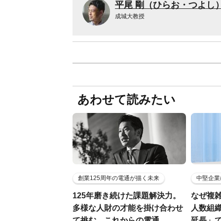
平尾 剛（ひらお・つよし
成城大教授
あわせて読みたい
創業125周年の電通が描く未来
中堅企業
125年磨き続けた課題解決力。
なぜ複雑
多様な人財の才能を掛け合わせ
人数組
て挑む、これからの電通
延長」で