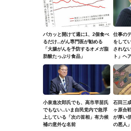
パカッと開けて週に1、2個食べ
仕事の
るだけ...がん専門医が勧める
をしてい
「大腸がんを予防するオメガ脂
されな
肪酸たっぷり食品」
ト」ヘ
小泉進次郎氏でも、高市早苗氏
石田三
でもない...いま自民党内で急浮
ヶ原合戦
上している「次の首相」有力候
が厚い
補の意外な名前
の悪人