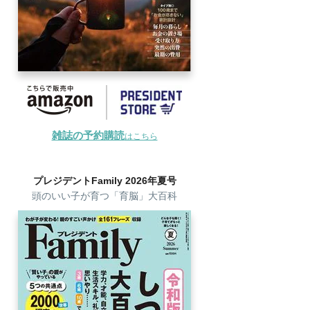
雑誌の予約購読
はこちら
プレジデントFamily 2026年夏号
頭のいい子が育つ「育脳」大百科