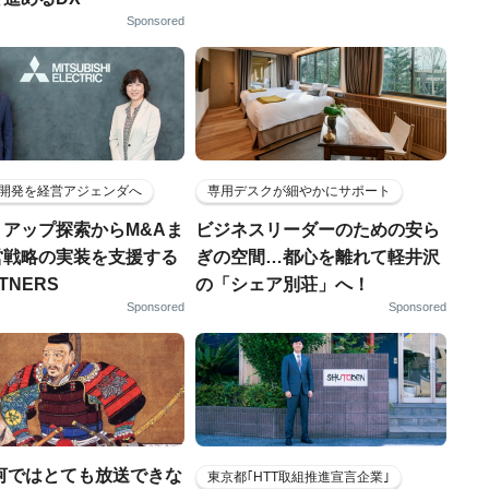
Sponsored
開発を経営アジェンダへ
専用デスクが細やかにサポート
トアップ探索からM&Aま
ビジネスリーダーのための安ら
営戦略の実装を支援する
ぎの空間…都心を離れて軽井沢
RTNERS
の「シェア別荘」へ！
Sponsored
Sponsored
河ではとても放送できな
東京都｢HTT取組推進宣言企業｣