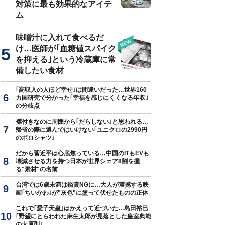
対策に最も効果的なアイテ
ム
味噌汁に入れて食べるだ
け…医師が｢血糖値スパイク
を抑える｣という冷蔵庫に常
備したい食材
｢高収入の人ほど幸せ｣は間違いだった…世界160
カ国研究で分かった｢幸福を感じにくくなる年収｣
の分岐点
襟付きなのに周囲から｢だらしない｣と思われる…
帰省の際に選んではいけない｢ユニクロの2990円
のポロシャツ｣
だから習近平は心底焦っている…中国のITもEVも
壊滅させる力を持つ日本が世界シェア8割を握
る"素材"の名前
台湾では6歳未満は鑑賞NGに…大人が震撼する映
画｢ちいかわ｣が"灰色"に塗って伏せたものの正体
これで｢愛子天皇｣はかえって近づいた…島田裕巳
｢野望にとらわれた麻生太郎が見落とした皇室典範
の大原則｣