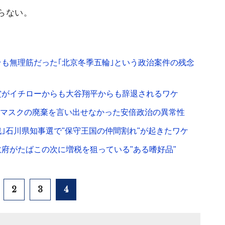
らない。
も無理筋だった｢北京冬季五輪｣という政治案件の残念
賞がイチローからも大谷翔平からも辞退されるワケ
ベノマスクの廃棄を言い出せなかった安倍政治の異常性
｣石川県知事選で"保守王国の仲間割れ"が起きたワケ
政府がたばこの次に増税を狙っている"ある嗜好品"
2
3
4