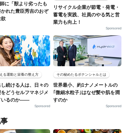
宣教師に「獣より劣ったも
リサイクル企業が節電・発電・
書かれた豊臣秀吉のおぞ
蓄電を実践、社員のやる気と営
性欲
業力も向上！
Sponsored
える運動と栄養の整え方
その秘めたるポテンシャルとは
出し続ける人は、日々の
世界最小、約1ナノメートルの
理をどうセルフマネジメ
｢微細水粒子｣はなぜ髪や肌を潤
ているのか——
すのか
Sponsored
Sponsored
記事