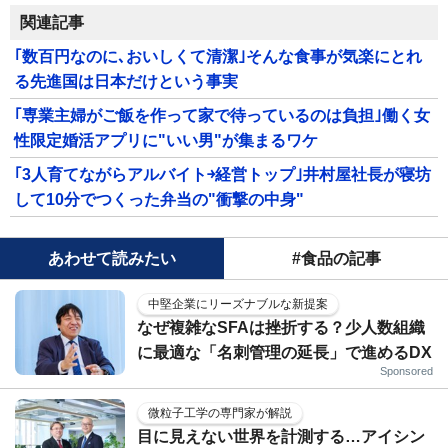
関連記事
｢数百円なのに､おいしくて清潔｣そんな食事が気楽にとれ
る先進国は日本だけという事実
｢専業主婦がご飯を作って家で待っているのは負担｣働く女
性限定婚活アプリに"いい男"が集まるワケ
｢3人育てながらアルバイト￫経営トップ｣井村屋社長が寝坊
して10分でつくった弁当の"衝撃の中身"
あわせて読みたい
#食品の記事
中堅企業にリーズナブルな新提案
なぜ複雑なSFAは挫折する？少人数組織
に最適な「名刺管理の延長」で進めるDX
Sponsored
微粒子工学の専門家が解説
目に見えない世界を計測する…アイシン