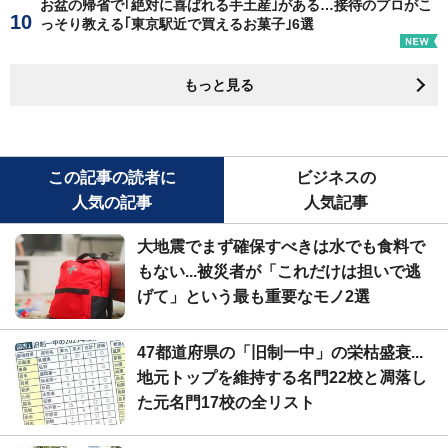
お盆の帰省で｢絶対に喜ばれる手土産｣がある…接待のプロがこ
っそり教える｢東京駅近で買えるお菓子｣6選
もっと見る
この記事の読者に
ビジネスの
人気の記事
人気記事
大地震でまず確保すべきは水でも食料で
もない...被災者が「これだけは担いで逃
げて」という最も重要なモノ2選
47都道府県の「旧制一中」の栄枯盛衰...
地元トップを維持する名門22校と凋落し
た元名門17校の全リスト