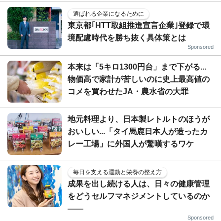
選ばれる企業になるために
東京都｢HTT取組推進宣言企業｣登録で環
境配慮時代を勝ち抜く具体策とは
Sponsored
本来は「5キロ1300円台」まで下がる...
物価高で家計が苦しいのに史上最高値の
コメを買わせたJA・農水省の大罪
地元料理より、日本製レトルトのほうが
おいしい...「タイ馬鹿日本人が造ったカ
レー工場」に外国人が驚嘆するワケ
毎日を支える運動と栄養の整え方
成果を出し続ける人は、日々の健康管理
をどうセルフマネジメントしているのか
——
Sponsored