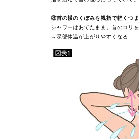
③首の横のくぼみを親指で軽くつ
シャワーはあてたまま。首のコリ
→深部体温が上がりやすくなる