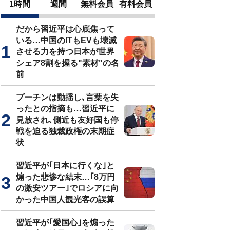
1時間
週間
無料会員
有料会員
だから習近平は心底焦って
いる…中国のITもEVも壊滅
させる力を持つ日本が世界
シェア8割を握る"素材"の名
前
プーチンは動揺し､言葉を失
ったとの指摘も…習近平に
見放され､側近も友好国も停
戦を迫る独裁政権の末期症
状
習近平が｢日本に行くな｣と
煽った悲惨な結末…｢8万円
の激安ツアー｣でロシアに向
かった中国人観光客の誤算
習近平が｢愛国心｣を煽った