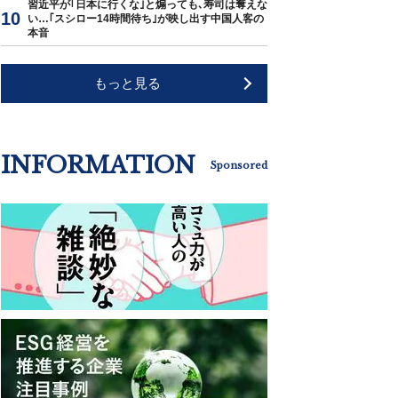
習近平が｢日本に行くな｣と煽っても､寿司は奪えな
い…｢スシロー14時間待ち｣が映し出す中国人客の
本音
もっと見る
INFORMATION
Sponsored