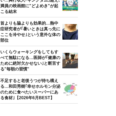
い…興行収入｢キングダム｣超え､
満員の映画館に"どよめき"が起
こる結末
首よりも脇よりも効果的…熱中
症研究者が｢暑いときは真っ先に
ここを冷やせ｣という意外な体の
部位
いくらウォーキングをしてもす
べて無駄になる…医師が｢健康の
ために絶対欠かせない｣と断言す
る"毎朝の習慣"
不足すると老後うつが待ち構え
る…和田秀樹｢幸せホルモン分泌
のために食べたいスーパーにあ
る食材｣【2026年6月BEST】