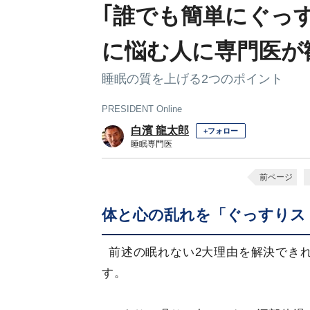
｢誰でも簡単にぐっ
に悩む人に専門医が
睡眠の質を上げる2つのポイント
PRESIDENT Online
白濱 龍太郎
+フォロー
睡眠専門医
前ページ
体と心の乱れを「ぐっすりス
前述の眠れない2大理由を解決でき
す。