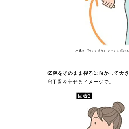
出典＝『
誰でも簡単にぐっすり眠れ
②腕をそのまま後ろに向かって大
肩甲骨を寄せるイメージで。