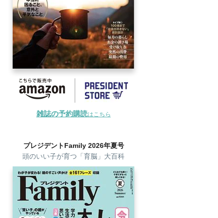
雑誌の予約購読
はこちら
プレジデントFamily 2026年夏号
頭のいい子が育つ「育脳」大百科