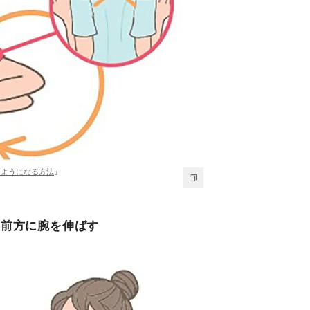
るようになる方法
』
、前方に腕を伸ばす