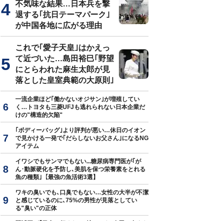
不気味な結果…日本兵を撃
退する｢抗日テーマパーク｣
が中国各地に広がる理由
これで｢愛子天皇｣はかえっ
て近づいた…島田裕巳｢野望
にとらわれた麻生太郎が見
落とした皇室典範の大原則｣
一流企業ほど｢働かないオジサン｣が増殖してい
く…トヨタも三菱UFJも逃れられない日本企業だ
けの"構造的欠陥"
｢ボディーバッグ｣より評判が悪い…休日のイオン
で見かける一発で｢だらしないお父さん｣になるNG
アイテム
イワシでもサンマでもない...糖尿病専門医が｢が
ん･動脈硬化を予防し､美肌を保つ栄養素をとれる
魚の種類｣【最強の魚活術3選】
ワキの臭いでも､口臭でもない…女性の大半が不潔
と感じているのに､75%の男性が見落としてい
る"臭い"の正体