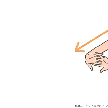
出典＝『
誰でも簡単にぐっ