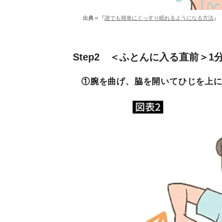
出典＝『
誰でも簡単にぐっすり眠れるようになる方法
』
Step2 ＜ふとんに入る直前＞
①腕を曲げ、脇を開いてひじを上