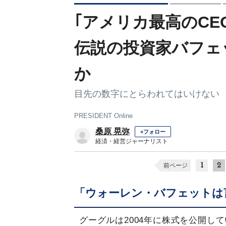
｢アメリカ最高のCE
伝説の投資家バフェ
か
目先の数字にとらわれてはいけない
PRESIDENT Online
桑原 晃弥
+フォロー
経済・経営ジャーナリスト
1
2
前ページ
「ウォーレン・バフェットは
グーグルは2004年に株式を公開し