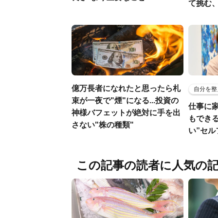
て挑む
億万長者になれたと思ったら札
自分を整
束が一夜で"煙"になる...投資の
仕事に
神様バフェットが絶対に手を出
もでき
さない"株の種類"
い”セ
この記事の読者に人気の