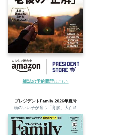
雑誌の予約購読
はこちら
プレジデントFamily 2026年夏号
頭のいい子が育つ「育脳」大百科