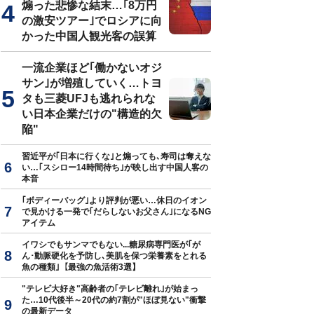
煽った悲惨な結末…｢8万円
の激安ツアー｣でロシアに向
かった中国人観光客の誤算
一流企業ほど｢働かないオジ
サン｣が増殖していく…トヨ
タも三菱UFJも逃れられな
い日本企業だけの"構造的欠
陥"
習近平が｢日本に行くな｣と煽っても､寿司は奪えな
い…｢スシロー14時間待ち｣が映し出す中国人客の
本音
｢ボディーバッグ｣より評判が悪い…休日のイオン
で見かける一発で｢だらしないお父さん｣になるNG
アイテム
イワシでもサンマでもない...糖尿病専門医が｢が
ん･動脈硬化を予防し､美肌を保つ栄養素をとれる
魚の種類｣【最強の魚活術3選】
"テレビ大好き"高齢者の｢テレビ離れ｣が始まっ
た…10代後半～20代の約7割が"ほぼ見ない"衝撃
の最新データ