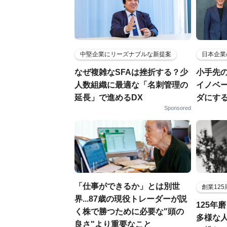
中堅企業にリーズナブルな新提案
日本企業
なぜ複雑なSFAは挫折する？少
小手先
人数組織に最適な「名刺管理の
イノベ
延長」で進めるDX
ダにす
Sponsored
「仕事ができるか」とは別世
創業12
界...87歳の現役トレーダーが説
125年
く株で勝つために必要な"頭の
多様な
良さ"より重要なこと