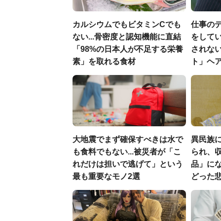
カルシウムでもビタミンCでも
仕事の
ない...骨密度と認知機能に直結
をしてい
「98%の日本人が不足する栄養
されな
素」を取れる食材
ト」ヘ
大地震でまず確保すべきは水で
異民族に
も食料でもない...被災者が「こ
られ、収
れだけは担いで逃げて」という
品」に
最も重要なモノ2選
どった