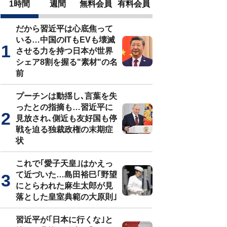
1時間
週間
無料会員
有料会員
だから習近平は心底焦って
いる…中国のITもEVも壊滅
させる力を持つ日本が世界
シェア8割を握る"素材"の名
前
プーチンは動揺し､言葉を失
ったとの指摘も…習近平に
見放され､側近も友好国も停
戦を迫る独裁政権の末期症
状
これで｢愛子天皇｣はかえっ
て近づいた…島田裕巳｢野望
にとらわれた麻生太郎が見
落とした皇室典範の大原則｣
習近平が｢日本に行くな｣と