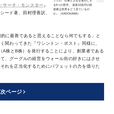
ットの「仕事と人生を豊かにす
まれたサーチ・モンスター
』
る8つの哲学」 資産10兆円の投
資家は世界をどう見ているの
ルシード著、田村理香訳、
か』（KADOKAWA）
期的に最善であると思えることなら何でもする」と
長く関わってきた『ワシントン・ポスト』同様に、
（A株とB株）を発行することにより、創業者である
して、グーグルの経営をウォール街の好きにはさせ
。それを正当化するためにバフェットの力を借りた
次ページ