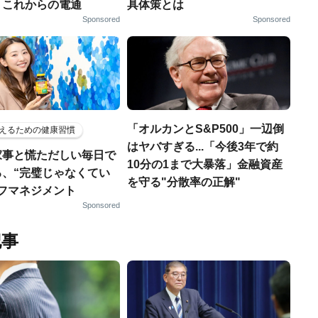
、これからの電通
具体策とは
Sponsored
Sponsored
「オルカンとS&P500」一辺倒
えるための健康習慣
はヤバすぎる...「今後3年で約
家事と慌ただしい毎日で
10分の1まで大暴落」金融資産
る、“完璧じゃなくてい
を守る"分散率の正解"
ルフマネジメント
Sponsored
記事