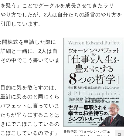
識を疑う」ことでグーグルを成長させてきたラリ
やり方でしたが、2人は自分たちの経営のやり方を
を引用しています。
規公開株式を申請した際に
詳細と一緒に、2人は自
、その中でこう書いていま
な目的に気を散らすのは、
体重計に乗るのと同じくら
・バフェットは言っていま
したちが平らにすることは
ときにでこぼこしているの
桑原晃弥『ウォーレン・バフェ
でこぼこしているのです」