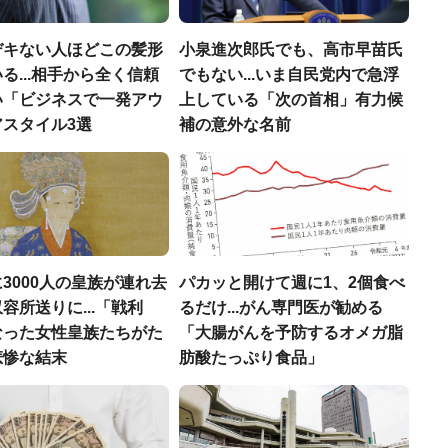
デキない人ほどこの髪形
小泉進次郎氏でも、高市早苗氏
る...相手から全く信頼
でもない...いま自民党内で急浮
い「ビジネスで一発アウ
上している「次の首相」有力候
アスタイル3選
補の意外な名前
3000人の皇族が連れ去
パカッと開けて週に1、2個食べ
容所送りに...「戦利
るだけ...がん専門医が勧める
なった女性皇族たちがた
「大腸がんを予防するオメガ脂
悲惨な結末
肪酸たっぷり食品」