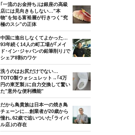
｢一流のお金持ち｣は銀座の高級
店には見向きもしない…"本
物"を知る富裕層が行きつく"究
極のスシ"の正体
中国に進出しなくてよかった…
93年続く14人の町工場が｢メイ
ド･イン･ジャパンの鉛筆削り｣で
シェア8割のワケ
洗うのはお尻だけでない…
TOTO製ウォシュレット→｢4万
円の東芝製｣に自力交換して驚い
た"意外な便利機能"
だから鳥貴族は日本一の焼き鳥
チェーンに…創業者が20歳から
憧れ､62歳で追いついた｢ライバ
ル店｣の存在