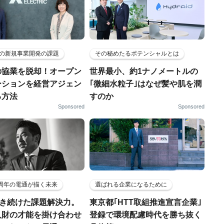
の新規事業開発の課題
その秘めたるポテンシャルとは
の協業を脱却！オープン
世界最小、約1ナノメートルの
ーションを経営アジェン
｢微細水粒子｣はなぜ髪や肌を潤
る方法
すのか
Sponsored
Sponsored
5周年の電通が描く未来
選ばれる企業になるために
磨き続けた課題解決力。
東京都｢HTT取組推進宣言企業｣
人財の才能を掛け合わせ
登録で環境配慮時代を勝ち抜く