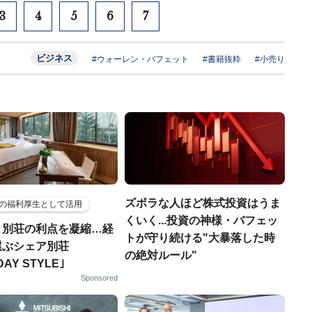
3
4
5
6
7
ビジネス
#ウォーレン・バフェット
#書籍抜粋
#小売り
ズボラな人ほど株式投資はうま
の福利厚生として活用
くいく...投資の神様・バフェッ
と別荘の利点を凝縮…経
トが守り続ける"大暴落した時
選ぶシェア別荘
の絶対ルール"
DAY STYLE｣
Sponsored