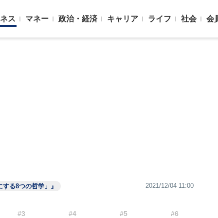
ネス
マネー
政治・経済
キャリア
ライフ
社会
会
2021/12/04 11:00
にする8つの哲学」』
#3
#4
#5
#6