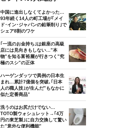
中国に進出しなくてよかった…
93年続く14人の町工場が｢メイ
ド･イン･ジャパンの鉛筆削り｣で
シェア8割のワケ
｢一流のお金持ち｣は銀座の高級
店には見向きもしない…"本
物"を知る富裕層が行きつく"究
極のスシ"の正体
ハーゲンダッツで異例の日本生
まれ…累計7億個を突破､｢日本
人の職人技｣が生んだ"もなかに
似た定番商品"
洗うのはお尻だけでない…
TOTO製ウォシュレット→｢4万
円の東芝製｣に自力交換して驚い
た"意外な便利機能"