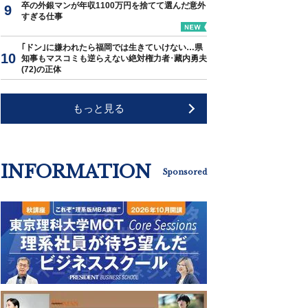
卒の外銀マンが年収1100万円を捨てて選んだ意外
すぎる仕事
｢ドン｣に嫌われたら福岡では生きていけない…県
知事もマスコミも逆らえない絶対権力者･藏内勇夫
(72)の正体
もっと見る
INFORMATION
Sponsored