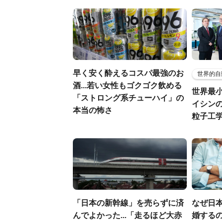
早く安く酔えるコスパ最強のお
世界的自
酒...若い女性もゴクゴク飲める
世界最
「ストロング系チューハイ」の
イシンの
本当の怖さ
粒子工
「日本の新幹線」を売らずに済
なぜ日本
んでよかった...「走るほど大赤
婚するの