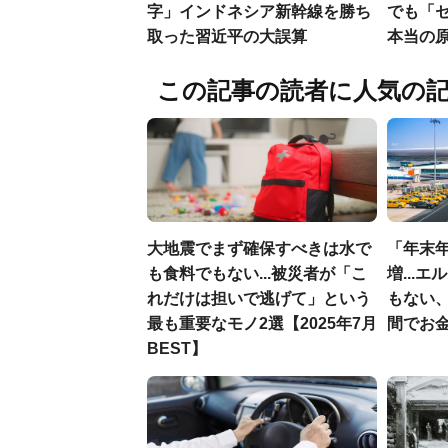
字」インドネシア新幹線を勝ち
でも「
取った習近平の大誤算
本当の
この記事の読者に人気の
大地震でまず確保すべきは水で
「年末年
も食料でもない...被災者が「こ
増...
れだけは担いで逃げて」という
もない
最も重要なモノ2選【2025年7月
間でお金
BEST】