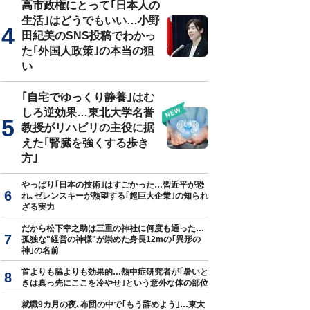
高市政権にとって｢日本人の
生活｣はどうでもいい…小野
田紀美のSNS投稿でわかっ
た｢外国人政策｣の本当の狙
真はイメージです
い
｢自宅でゆっくり静養｣はむ
しろ逆効果…東北大学名誉
教授がリハビリの主役に据
えた｢腎臓を強くする歩き
方｣
やっぱり｢日本の技術｣はすごかった…習近平が恐
れ､ゼレンスキーが熱望する｢超巨大企業｣の知られ
ざる実力
だから松下幸之助は三重の神社に何度も通った…
孤独な"経営の神様"が崇めた身長12mの｢異形の
神｣の名前
首よりも脇よりも効果的…熱中症研究者が｢暑いと
きは真っ先にここを冷やせ｣という意外な体の部位
就職9カ月の夜､布団の中で｢もう辞めよう｣…東大