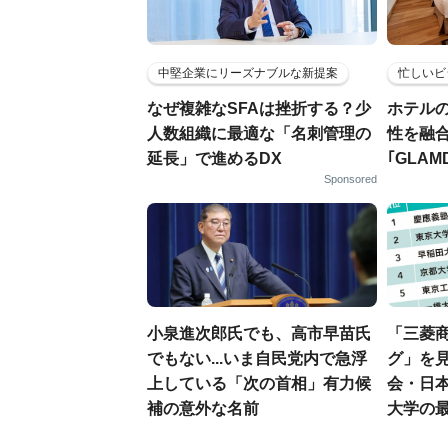
中堅企業にリーズナブルな新提案
忙しいビ
なぜ複雑なSFAは挫折する？少
ホテル
人数組織に最適な「名刺管理の
性を融
延長」で進めるDX
｢GLAM
Sponsored
小泉進次郎氏でも、高市早苗氏
「三菱商
でもない...いま自民党内で急浮
グ」を見
上している「次の首相」有力候
会・日
補の意外な名前
大学の