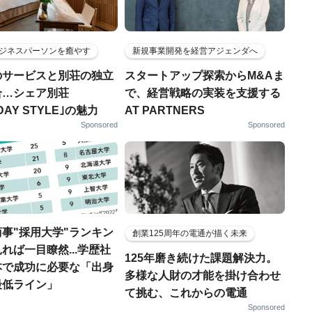
ジネスパーソンを癒やす
新規事業開発を経営アジェンダへ
のサービスと別荘の独立
スタートアップ探索からM&Aま
合…シェア別荘
で、経営戦略の実装を支援する
DAY STYLE｣の魅力
AT PARTNERS
Sponsored
Sponsored
事"採用大学"ランキン
創業125周年の電通が描く未来
れば一目瞭然...学歴社
125年磨き続けた課題解決力。
本で成功に必要な「出身
多様な人財の才能を掛け合わせ
最低ライン」
て挑む、これからの電通
Sponsored