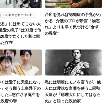
台所を見れば認知症の予兆がわ
しての名声と私生活の影
かる...介護のプロが断言「物忘
薫る」には出てこない大
れ」よりも早く気づける"食卓
最愛の息子"は33歳で他
の異変"
娘も20歳で亡くした和に唯
れた存在
ゆくは愛子に天皇になっ
私には明瞭にモノを言うが、他
い」そう願う上皇陛下の
人には曖昧な言葉を使う...昭和
した...悠仁さま誕生を
天皇が「総理大臣にしてはなら
た政府の罪
ぬ」と語った政治家