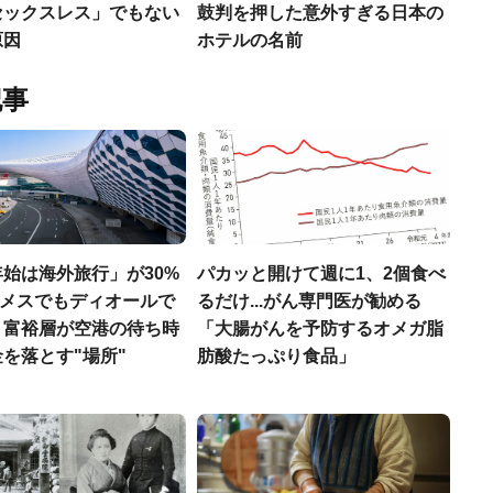
セックスレス」でもない
鼓判を押した意外すぎる日本の
原因
ホテルの名前
記事
始は海外旅行」が30%
パカッと開けて週に1、2個食べ
エルメスでもディオールで
るだけ...がん専門医が勧める
、富裕層が空港の待ち時
「大腸がんを予防するオメガ脂
を落とす"場所"
肪酸たっぷり食品」