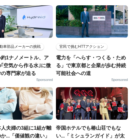
動車部品メーカーの挑戦
官民で挑むHTTアクション
小約1ナノメートル、ア
電力を「へらす・つくる・ため
｢空気から作る水｣に微
る」で東京都と企業が歩む持続
学の専門家が迫る
可能社会への道
Sponsored
Sponsored
人夫婦の3組に1組が離
帝国ホテルでも椿山荘でもな
か...「価値観の違い」
い...「ミシュランガイド」が太