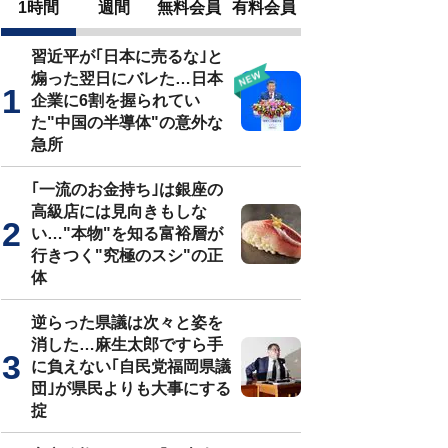
1時間
週間
無料会員
有料会員
習近平が｢日本に売るな｣と
煽った翌日にバレた…日本
企業に6割を握られてい
た"中国の半導体"の意外な
急所
｢一流のお金持ち｣は銀座の
高級店には見向きもしな
い…"本物"を知る富裕層が
行きつく"究極のスシ"の正
体
逆らった県議は次々と姿を
消した…麻生太郎ですら手
に負えない｢自民党福岡県議
団｣が県民よりも大事にする
掟