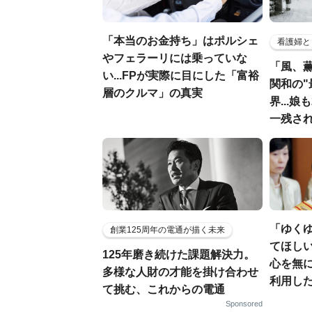
「本当のお金持ち」はポルシェ
看護婦と
やフェラーリには乗っていな
「風、
い...FPが実際に目にした「富裕
関和の"
層のクルマ」の真実
界...
一残さ
「ゆく
創業125周年の電通が描く未来
てほし
125年磨き続けた課題解決力。
心を無に
多様な人財の才能を掛け合わせ
利用し
て挑む、これからの電通
Sponsored