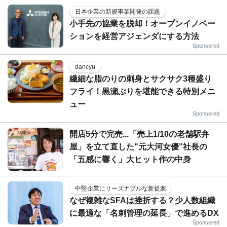
日本企業の新規事業開発の課題
小手先の協業を脱却！オープンイノベー
ションを経営アジェンダにする方法
Sponsored
dancyu
繊細な脂のりの刺身とサクサク3種盛り
フライ！黒瀬ぶりを堪能できる特別メニ
ュー
Sponsored
開店5分で完売...「売上1/10の老舗駅弁
屋」を立て直した"元大河女優"社長の
「五感に響く」大ヒット作の中身
中堅企業にリーズナブルな新提案
なぜ複雑なSFAは挫折する？少人数組織
に最適な「名刺管理の延長」で進めるDX
Sponsored