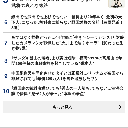
武将の哀れな末路
織田でも武田でも上杉でもない…信長より20年早く｢最初の天
下人｣になった､教科書に載らない戦国武将の名前【豊臣兄弟！
3選】
魚ではなく怪物だった…44年前に｢生きたシーラカンス｣と対峙
したカメラマンが戦慄した"天井まで届くオーラ"【変わった生
き物3選】
｢サンダル登山の若者｣より実は危険…標高599ｍの高尾山で年
間100件超の遭難事故を起こしている"張本人"
中国系住民を同化させたタイとは正反対…ベトナムが各国から
非難されても｢華僑100万人｣を国外追放したワケ
｢織田家の後継者選び｣でも｢秀吉の一人勝ち｣でもない…清洲会
議で信長の息子2人が争った"本当の争点"
もっと見る