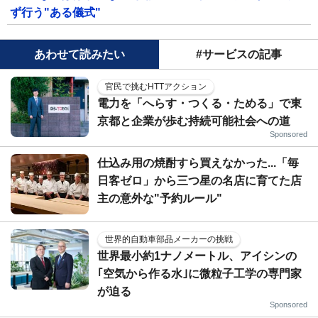
ず行う"ある儀式"
あわせて読みたい
#サービスの記事
官民で挑むHTTアクション
電力を「へらす・つくる・ためる」で東
京都と企業が歩む持続可能社会への道
Sponsored
仕込み用の焼酎すら買えなかった...「毎
日客ゼロ」から三つ星の名店に育てた店
主の意外な"予約ルール"
世界的自動車部品メーカーの挑戦
世界最小約1ナノメートル、アイシンの
｢空気から作る水｣に微粒子工学の専門家
が迫る
Sponsored