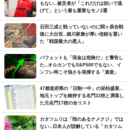
もない...被災者が「これだけは担いで逃
げて」という最も重要なモノ2選
石田三成と戦っていないのに関ヶ原合戦
後に大出世...徳川家康が厚い信頼を置い
た「戦国最大の悪人」
バフェットも「現金は危険だ」と警告し
た...オルカンでもS&P500でもない、イ
ンフレ時こそ強さを発揮する「資産」
47都道府県の「旧制一中」の栄枯盛衰...
地元トップを維持する名門22校と凋落し
た元名門17校の全リスト
カタツムリは「殻のあるナメクジ」では
ない...日本人が誤解している「カタツム