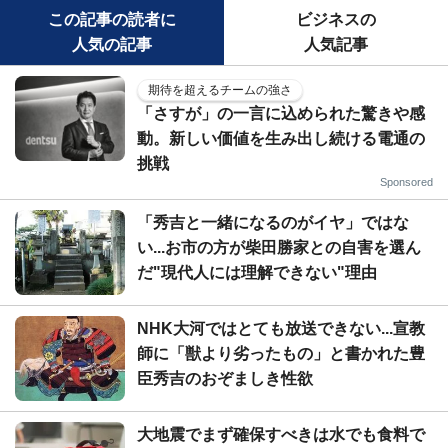
この記事の読者に
ビジネスの
人気の記事
人気記事
期待を超えるチームの強さ
「さすが」の一言に込められた驚きや感
動。新しい価値を生み出し続ける電通の
挑戦
Sponsored
「秀吉と一緒になるのがイヤ」ではな
い...お市の方が柴田勝家との自害を選ん
だ"現代人には理解できない"理由
NHK大河ではとても放送できない...宣教
師に「獣より劣ったもの」と書かれた豊
臣秀吉のおぞましき性欲
大地震でまず確保すべきは水でも食料で