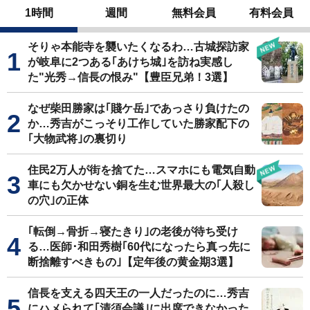
1時間
週間
無料会員
有料会員
そりゃ本能寺を襲いたくなるわ…古城探訪家
が岐阜に2つある｢あけち城｣を訪ね実感し
た"光秀→信長の恨み"【豊臣兄弟！3選】
なぜ柴田勝家は｢賤ケ岳｣であっさり負けたの
か…秀吉がこっそり工作していた勝家配下の
｢大物武将｣の裏切り
住民2万人が街を捨てた…スマホにも電気自動
車にも欠かせない銅を生む世界最大の｢人殺し
の穴｣の正体
｢転倒→骨折→寝たきり｣の老後が待ち受け
る…医師･和田秀樹｢60代になったら真っ先に
断捨離すべきもの｣【定年後の黄金期3選】
信長を支える四天王の一人だったのに…秀吉
にハメられて｢清須会議｣に出席できなかった