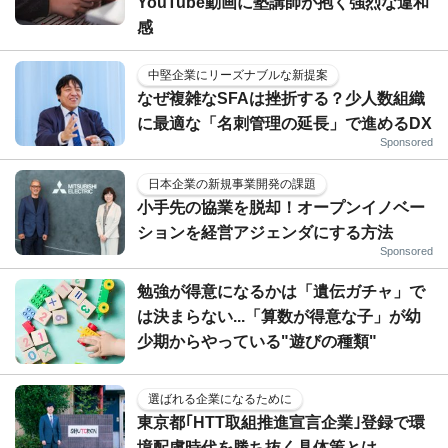
YouTube動画に塾講師が抱く強烈な違和
感
中堅企業にリーズナブルな新提案
なぜ複雑なSFAは挫折する？少人数組織
に最適な「名刺管理の延長」で進めるDX
Sponsored
日本企業の新規事業開発の課題
小手先の協業を脱却！オープンイノベー
ションを経営アジェンダにする方法
Sponsored
勉強が得意になるかは「遺伝ガチャ」で
は決まらない...「算数が得意な子」が幼
少期からやっている"遊びの種類"
選ばれる企業になるために
東京都｢HTT取組推進宣言企業｣登録で環
境配慮時代を勝ち抜く具体策とは