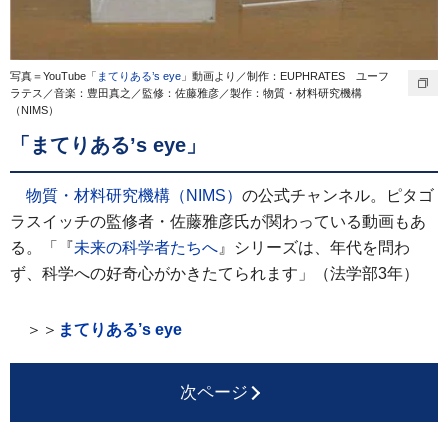
写真＝YouTube「
まてりある’s eye
」動画より／制作：EUPHRATES ユーフ
ラテス／音楽：豊田真之／監修：佐藤雅彦／製作：物質・材料研究機構
（NIMS）
「まてりある’s eye」
物質・材料研究機構（NIMS）
の公式チャンネル。ピタゴ
ラスイッチの監修者・佐藤雅彦氏が関わっている動画もあ
る。「『
未来の科学者たちへ
』シリーズは、年代を問わ
ず、科学への好奇心がかきたてられます」（法学部3年）
＞＞
まてりある’s eye
次ページ