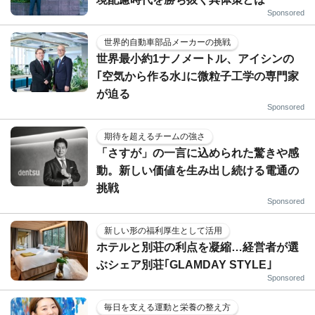
Sponsored
世界的自動車部品メーカーの挑戦
世界最小約1ナノメートル、アイシンの
｢空気から作る水｣に微粒子工学の専門家
が迫る
Sponsored
期待を超えるチームの強さ
「さすが」の一言に込められた驚きや感
動。新しい価値を生み出し続ける電通の
挑戦
Sponsored
新しい形の福利厚生として活用
ホテルと別荘の利点を凝縮…経営者が選
ぶシェア別荘｢GLAMDAY STYLE｣
Sponsored
毎日を支える運動と栄養の整え方