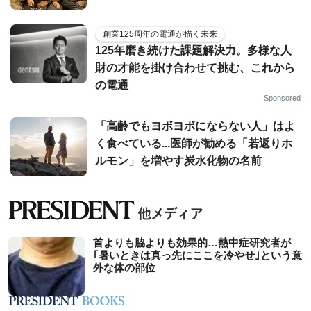
創業125周年の電通が描く未来
125年磨き続けた課題解決力。多様な人
財の才能を掛け合わせて挑む、これから
の電通
Sponsored
「高齢でもヨボヨボにならない人」はよ
く食べている...医師が勧める「若返りホ
ルモン」を増やす炭水化物の名前
首よりも脇よりも効果的…熱中症研究者が
｢暑いときは真っ先にここを冷やせ｣という意
外な体の部位