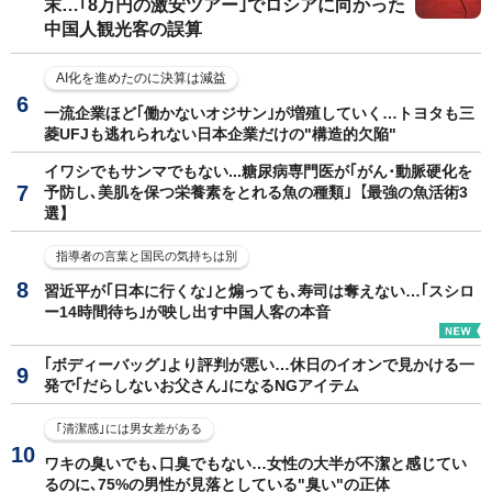
末…｢8万円の激安ツアー｣でロシアに向かった
中国人観光客の誤算
AI化を進めたのに決算は減益
一流企業ほど｢働かないオジサン｣が増殖していく…トヨタも三
菱UFJも逃れられない日本企業だけの"構造的欠陥"
イワシでもサンマでもない...糖尿病専門医が｢がん･動脈硬化を
予防し､美肌を保つ栄養素をとれる魚の種類｣【最強の魚活術3
選】
指導者の言葉と国民の気持ちは別
習近平が｢日本に行くな｣と煽っても､寿司は奪えない…｢スシロ
ー14時間待ち｣が映し出す中国人客の本音
｢ボディーバッグ｣より評判が悪い…休日のイオンで見かける一
発で｢だらしないお父さん｣になるNGアイテム
｢清潔感｣には男女差がある
ワキの臭いでも､口臭でもない…女性の大半が不潔と感じてい
るのに､75%の男性が見落としている"臭い"の正体