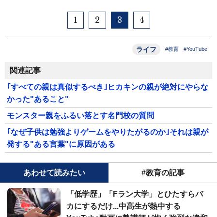
1
2
3
4
ライフ
#教育
#YouTube
関連記事
｢すべての親は真似するべき｣ヒカキンの親が絶対にやらな
かった"あること"
モンスター親をふるい落とす名門校の質問
｢なぜ子供は勉強よりゲームをやりたがるのか｣それは親が
発する"ある言葉"に原因がある
あわせて読みたい
#教育の記事
「低学歴」「Fラン大学」とひたすらバ
カにするだけ...中高生が熱中する