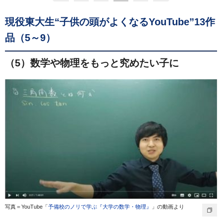
現役東大生“子供の頭がよくなるYouTube”13作
品（5～9）
（5）数学や物理をもっと究めたい子に
写真＝YouTube「
予備校のノリで学ぶ『大学の数学・物理』
」の動画より