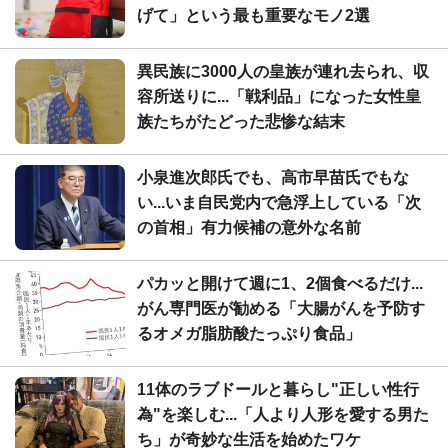
げて」という最も重要なモノ2選
異民族に3000人の皇族が連れ去られ、収
容所送りに...「戦利品」になった女性皇
族たちがたどった悲惨な結末
小泉進次郎氏でも、高市早苗氏でもな
い...いま自民党内で急浮上している「次
の首相」有力候補の意外な名前
パカッと開けて週に1、2個食べるだけ...
がん専門医が勧める「大腸がんを予防す
るオメガ脂肪酸たっぷり食品」
11体のラブドールと暮らし"正しい性行
為"を楽しむ...「人より人形を愛する男た
ち」が奇妙な生活を始めたワケ