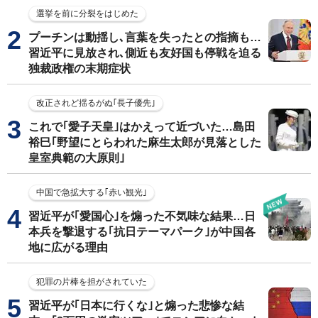
選挙を前に分裂をはじめた
プーチンは動揺し､言葉を失ったとの指摘も…
習近平に見放され､側近も友好国も停戦を迫る
独裁政権の末期症状
改正されど揺るがぬ｢長子優先｣
これで｢愛子天皇｣はかえって近づいた…島田
裕巳｢野望にとらわれた麻生太郎が見落とした
皇室典範の大原則｣
中国で急拡大する｢赤い観光｣
習近平が｢愛国心｣を煽った不気味な結果…日
本兵を撃退する｢抗日テーマパーク｣が中国各
地に広がる理由
犯罪の片棒を担がされていた
習近平が｢日本に行くな｣と煽った悲惨な結