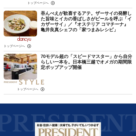
トップページへ
吞んべえが歓喜するアテ。ザーサイの発酵し
た旨味とイカの香ばしさがビールを呼ぶ「イ
カザーサイ」／『オステリア コマチーナ』
⻲井良真シェフの「家つまみレシピ」
トップページへ
70モデル超の「スピードマスター」から自分
らしい一本を。日本橋三越でオメガの期間限
定ポップアップ開催
トップページへ