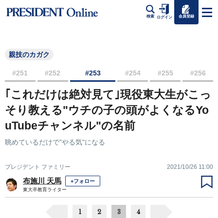
会員登録
検索
ログイン
親技のカガク
#251
#252
#253
#254
#255
#256
｢これだけは絶対見て｣現役東大生がこっ
そり教える"ウチの子の頭がよくなるYo
uTubeチャンネル"の名前
眺めているだけで"やる気"になる
プレジデント ファミリー
2021/10/26 11:00
布施川 天馬
+フォロー
東大卒教育ライター
1
2
3
4