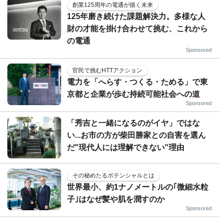
創業125周年の電通が描く未来
125年磨き続けた課題解決力。多様な人
財の才能を掛け合わせて挑む、これから
の電通
Sponsored
官民で挑むHTTアクション
電力を「へらす・つくる・ためる」で東
京都と企業が歩む持続可能社会への道
Sponsored
「秀吉と一緒になるのがイヤ」ではな
い...お市の方が柴田勝家との自害を選ん
だ"現代人には理解できない"理由
その秘めたるポテンシャルとは
世界最小、約1ナノメートルの｢微細水粒
子｣はなぜ髪や肌を潤すのか
Sponsored