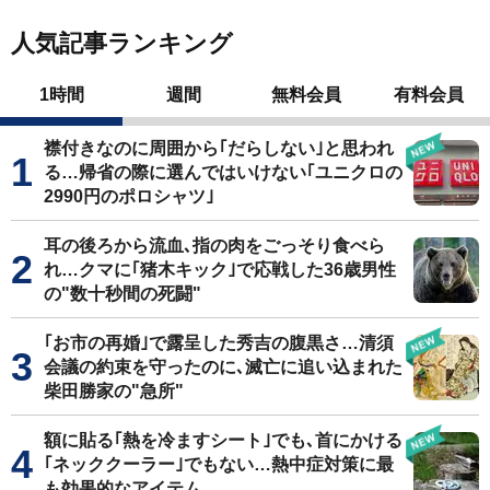
人気記事ランキング
1時間
週間
無料会員
有料会員
襟付きなのに周囲から｢だらしない｣と思われ
る…帰省の際に選んではいけない｢ユニクロの
2990円のポロシャツ｣
耳の後ろから流血､指の肉をごっそり食べら
れ…クマに｢猪木キック｣で応戦した36歳男性
の"数十秒間の死闘"
｢お市の再婚｣で露呈した秀吉の腹黒さ…清須
会議の約束を守ったのに､滅亡に追い込まれた
柴田勝家の"急所"
額に貼る｢熱を冷ますシート｣でも､首にかける
｢ネッククーラー｣でもない…熱中症対策に最
も効果的なアイテム