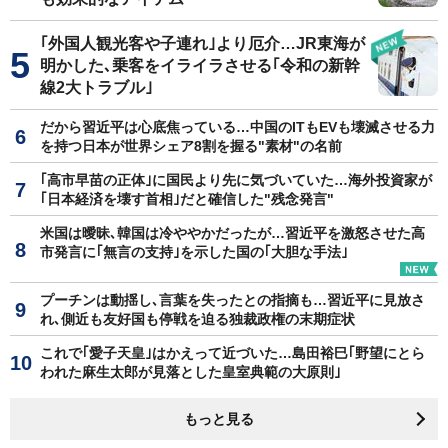
｢外国人観光客や子連れ｣より厄介…JR東海が
明かした､乗客をイライラさせる｢令和の新幹
線2大トラブル｣
だから習近平は心底焦っている…中国のITもEVも壊滅させる力
を持つ日本が世界シェア8割を握る"素材"の名前
｢高市早苗の正体｣に国民より先に気づいていた…海外投資家が
｢日本経済を壊す首相｣だと確信した"残念発言"
米国は曖昧､韓国は冷ややかだったが…習近平を激怒させた高
市発言に｢無言の支持｣を示した国の｢大胆な手法｣
プーチンは動揺し､言葉を失ったとの指摘も…習近平に見放さ
れ､側近も友好国も停戦を迫る独裁政権の末期症状
これで｢愛子天皇｣はかえって近づいた…島田裕巳｢野望にとら
われた麻生太郎が見落とした皇室典範の大原則｣
もっと見る