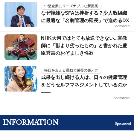
中堅企業にリーズナブルな新提案
なぜ複雑なSFAは挫折する？少人数組織
に最適な「名刺管理の延長」で進めるDX
Sponsored
NHK大河ではとても放送できない...宣教
師に「獣より劣ったもの」と書かれた豊
臣秀吉のおぞましき性欲
毎日を支える運動と栄養の整え方
成果を出し続ける人は、日々の健康管理
をどうセルフマネジメントしているのか
——
Sponsored
INFORMATION
Sponsored