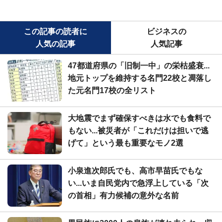
この記事の読者に
ビジネスの
人気の記事
人気記事
47都道府県の「旧制一中」の栄枯盛衰...
地元トップを維持する名門22校と凋落し
た元名門17校の全リスト
大地震でまず確保すべきは水でも食料で
もない...被災者が「これだけは担いで逃
げて」という最も重要なモノ2選
小泉進次郎氏でも、高市早苗氏でもな
い...いま自民党内で急浮上している「次
の首相」有力候補の意外な名前