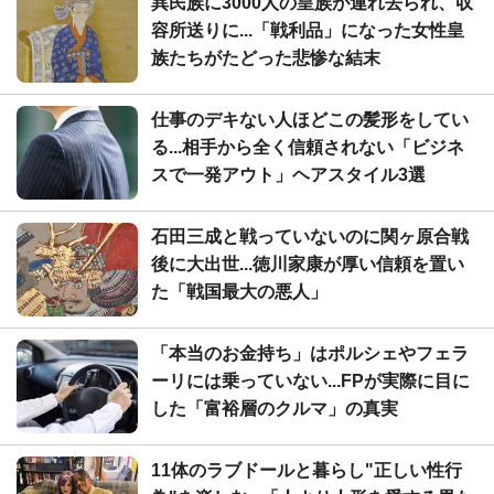
異民族に3000人の皇族が連れ去られ、収
容所送りに...「戦利品」になった女性皇
族たちがたどった悲惨な結末
仕事のデキない人ほどこの髪形をしてい
る...相手から全く信頼されない「ビジネ
スで一発アウト」ヘアスタイル3選
石田三成と戦っていないのに関ヶ原合戦
後に大出世...徳川家康が厚い信頼を置い
た「戦国最大の悪人」
「本当のお金持ち」はポルシェやフェラ
ーリには乗っていない...FPが実際に目に
した「富裕層のクルマ」の真実
11体のラブドールと暮らし"正しい性行