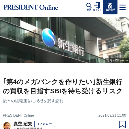
会員登録
検索
ログイン
写真＝Wikipedia
｢第4のメガバンクを作りたい｣新生銀行
の買収を目指すSBIを待ち受けるリスク
後々の組織運営に禍根を残す恐れ
PRESIDENT Online
2021/09/21 11:00
真壁 昭夫
+フォロー
多摩大学特別招聘教授