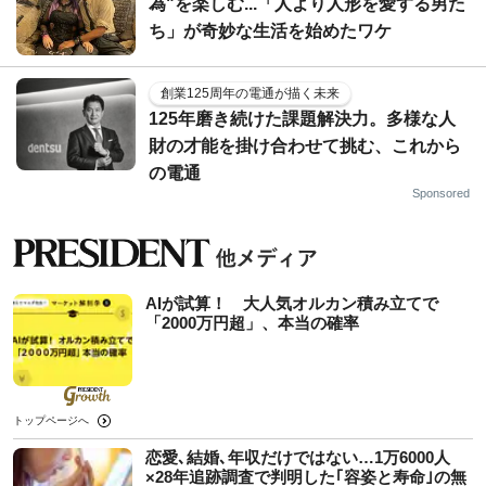
為"を楽しむ...「人より人形を愛する男た
ち」が奇妙な生活を始めたワケ
創業125周年の電通が描く未来
125年磨き続けた課題解決力。多様な人
財の才能を掛け合わせて挑む、これから
の電通
Sponsored
AIが試算！ 大人気オルカン積み立てで
「2000万円超」、本当の確率
トップページへ
恋愛､結婚､年収だけではない…1万6000人
×28年追跡調査で判明した｢容姿と寿命｣の無