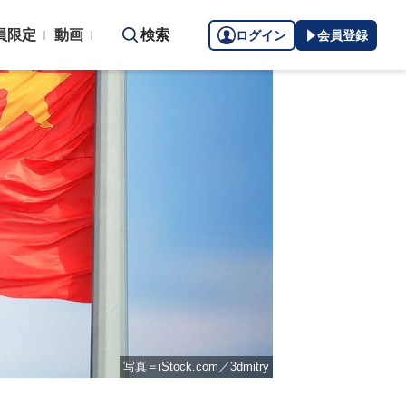
員限定
動画
検索
ログイン
会員登録
写真＝iStock.com／3dmitry