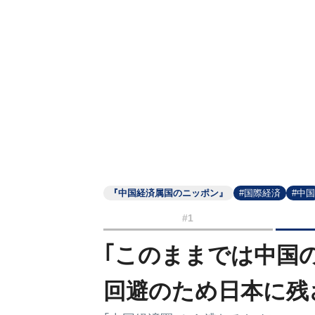
『中国経済属国のニッポン』
#国際経済
#中国
#1
｢このままでは中国
回避のため日本に残