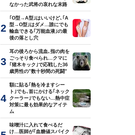
なかった武将の哀れな末路
｢O型→A型｣はいいけど､｢A
型→O型｣はダメ…誰にでも
輸血できる｢万能血液｣の最
後の落とし穴
耳の後ろから流血､指の肉を
ごっそり食べられ…クマに
｢猪木キック｣で応戦した36
歳男性の"数十秒間の死闘"
額に貼る｢熱を冷ますシー
ト｣でも､首にかける｢ネック
クーラー｣でもない…熱中症
対策に最も効果的なアイテ
ム
味噌汁に入れて食べるだ
け…医師が｢血糖値スパイク