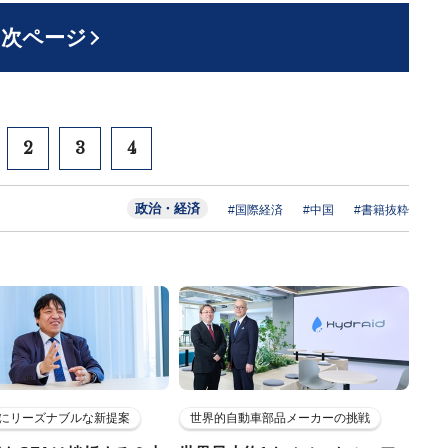
次ページ
2
3
4
政治・経済
#国際経済
#中国
#書籍抜粋
にリーズナブルな新提案
世界的自動車部品メーカーの挑戦