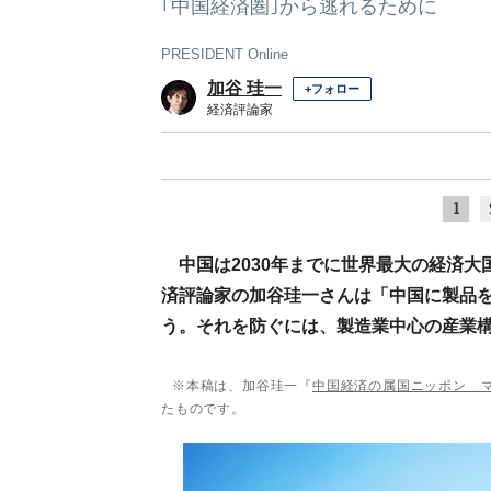
｢中国経済圏｣から逃れるために
PRESIDENT Online
加谷 珪一
+フォロー
経済評論家
1
中国は2030年までに世界最大の経済
済評論家の加谷珪一さんは「中国に製品
う。それを防ぐには、製造業中心の産業
※本稿は、加谷珪一『
中国経済の属国ニッポン 
たものです。