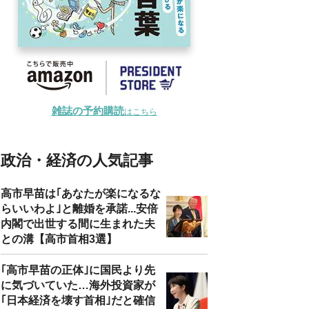
雑誌の予約購読
はこちら
政治・経済の人気記事
高市早苗は｢あなたが楽になるな
らいいわよ｣と離婚を承諾...安倍
内閣で出世する間に生まれた夫
との溝【高市首相3選】
｢高市早苗の正体｣に国民より先
に気づいていた…海外投資家が
｢日本経済を壊す首相｣だと確信