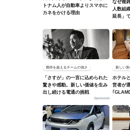
なぜ複雑
トナム人が自動車よりスマホに
人数組
カネをかける理由
延長」で
期待を超えるチームの強さ
新しい形
「さすが」の一言に込められた
ホテル
驚きや感動。新しい価値を生み
営者が
出し続ける電通の挑戦
｢GLAM
Sponsored