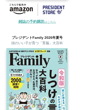
雑誌の予約購読
はこちら
プレジデントFamily 2026年夏号
頭のいい子が育つ「育脳」大百科