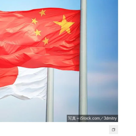
写真＝iStock.com／3dmitry