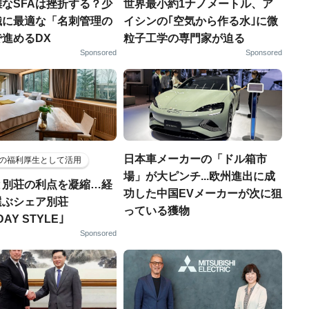
なSFAは挫折する？少
世界最小約1ナノメートル、ア
織に最適な「名刺管理の
イシンの｢空気から作る水｣に微
進めるDX
粒子工学の専門家が迫る
Sponsored
Sponsored
日本車メーカーの「ドル箱市
の福利厚生として活用
場」が大ピンチ...欧州進出に成
と別荘の利点を凝縮…経
功した中国EVメーカーが次に狙
選ぶシェア別荘
っている獲物
DAY STYLE｣
Sponsored