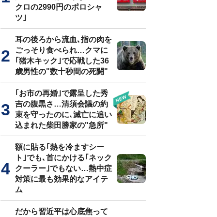
クロの2990円のポロシャ
ツ｣
耳の後ろから流血､指の肉を
ごっそり食べられ…クマに
｢猪木キック｣で応戦した36
歳男性の"数十秒間の死闘"
｢お市の再婚｣で露呈した秀
吉の腹黒さ…清須会議の約
束を守ったのに､滅亡に追い
込まれた柴田勝家の"急所"
額に貼る｢熱を冷ますシー
ト｣でも､首にかける｢ネック
クーラー｣でもない…熱中症
対策に最も効果的なアイテ
ム
だから習近平は心底焦って