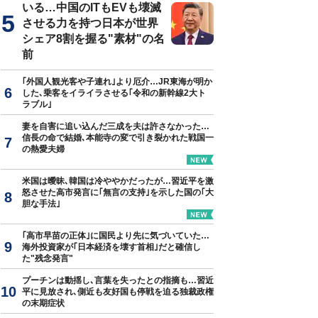
いる…中国のITもEVも壊滅
させる力を持つ日本が世界
シェア8割を握る"素材"の名
前
｢外国人観光客や子連れ｣より厄介…JR東海が明か
した､乗客をイライラさせる｢令和の新幹線2大ト
ラブル｣
妻を自害に追い込んだ三成を夫は許さなかった…
信長の命で結婚､本能寺の変で引き裂かれた戦国一
の熱愛夫婦
米国は曖昧､韓国は冷ややかだったが…習近平を激
怒させた高市発言に｢無言の支持｣を示した国の｢大
胆な手法｣
｢高市早苗の正体｣に国民より先に気づいていた…
海外投資家が｢日本経済を壊す首相｣だと確信し
た"残念発言"
プーチンは動揺し､言葉を失ったとの指摘も…習近
平に見放され､側近も友好国も停戦を迫る独裁政権
の末期症状