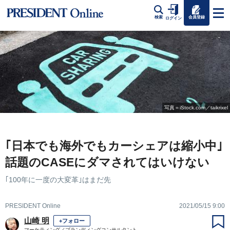
会員登録
検索
ログイン
写真＝iStock.com／taikrixel
｢日本でも海外でもカーシェアは縮小中｣
話題のCASEにダマされてはいけない
｢100年に一度の大変革｣はまだ先
PRESIDENT Online
2021/05/15 9:00
山崎 明
+フォロー
マーケティング／ブランディングコンサルタント