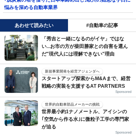
悩みを深める自動車業界
あわせて読みたい
#自動車の記事
「秀吉と一緒になるのがイヤ」ではな
い...お市の方が柴田勝家との自害を選ん
だ"現代人には理解できない"理由
新規事業開発を経営アジェンダへ
スタートアップ探索からM&Aまで、経営
戦略の実装を支援するAT PARTNERS
Sponsored
世界的自動車部品メーカーの挑戦
世界最小約1ナノメートル、アイシンの
｢空気から作る水｣に微粒子工学の専門家
が迫る
Sponsored