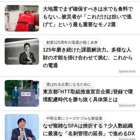
大地震でまず確保すべきは水でも食料で
もない...被災者が「これだけは担いで逃
げて」という最も重要なモノ2選
創業125周年の電通が描く未来
125年磨き続けた課題解決力。多様な人
財の才能を掛け合わせて挑む、これから
の電通
Sponsored
選ばれる企業になるために
東京都｢HTT取組推進宣言企業｣登録で環
境配慮時代を勝ち抜く具体策とは
Sponsored
中堅企業にリーズナブルな新提案
なぜ複雑なSFAは挫折する？少人数組織
に最適な「名刺管理の延長」で進めるDX
Sponsored