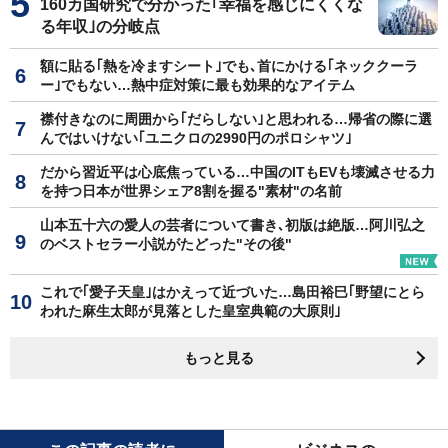
160カ国研究で分かった｢幸福を感じにくくな
る年収｣の分岐点
額に貼る｢熱を冷ますシート｣でも､首にかける｢ネッククーラ
ー｣でもない…熱中症対策に最も効果的なアイテム
襟付きなのに周囲から｢だらしない｣と思われる…帰省の際に選
んではいけない｢ユニクロの2990円のポロシャツ｣
だから習近平は心底焦っている…中国のITもEVも壊滅させる力
を持つ日本が世界シェア8割を握る"素材"の名前
山本五十六の愛人の芸者について書き､初版は絶版…阿川弘之
のベストセラー小説がたどった"その後"
これで｢愛子天皇｣はかえって近づいた…島田裕巳｢野望にとら
われた麻生太郎が見落とした皇室典範の大原則｣
もっと見る