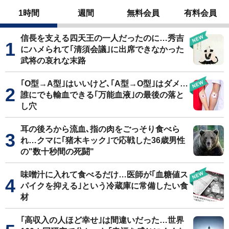
1時間
週間
無料会員
有料会員
信長を支える四天王の一人だったのに…秀吉
にハメられて｢清須会議｣に出席できなかった
武将の哀れな末路
｢O型→A型｣はいいけど､｢A型→O型｣はダメ…
誰にでも輸血できる｢万能血液｣の最後の落と
し穴
耳の後ろから流血､指の肉をごっそり食べら
れ…クマに｢猪木キック｣で応戦した36歳男性
の"数十秒間の死闘"
味噌汁に入れて食べるだけ…医師が｢血糖値ス
パイクを抑える｣という冷蔵庫に常備したい食
材
｢高収入の人ほど幸せ｣は間違いだった…世界