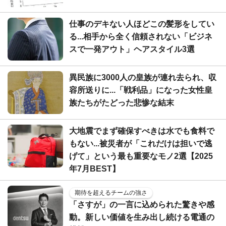
仕事のデキない人ほどこの髪形をしてい
る...相手から全く信頼されない「ビジネ
スで一発アウト」ヘアスタイル3選
異民族に3000人の皇族が連れ去られ、収
容所送りに...「戦利品」になった女性皇
族たちがたどった悲惨な結末
大地震でまず確保すべきは水でも食料で
もない...被災者が「これだけは担いで逃
げて」という最も重要なモノ2選【2025
年7月BEST】
期待を超えるチームの強さ
「さすが」の一言に込められた驚きや感
動。新しい価値を生み出し続ける電通の