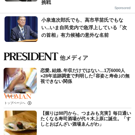
挑戦
Sponsored
小泉進次郎氏でも、高市早苗氏でもな
い...いま自民党内で急浮上している「次
の首相」有力候補の意外な名前
恋愛､結婚､年収だけではない…1万6000人
×28年追跡調査で判明した｢容姿と寿命｣の無
視できない関係
トップページへ
【握りは88円から、つまみも充実】毎日通い
たくなる寿司酒場が代々木上原に誕生。「す
しとおばんざい酒場ゑんがわ」