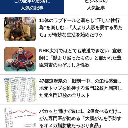
この記事の読者に
ビジネスの
人気の記事
人気記事
11体のラブドールと暮らし"正しい性行
為"を楽しむ...「人より人形を愛する男た
ち」が奇妙な生活を始めたワケ
NHK大河ではとても放送できない...宣教
師に「獣より劣ったもの」と書かれた豊
臣秀吉のおぞましき性欲
47都道府県の「旧制一中」の栄枯盛衰...
地元トップを維持する名門22校と凋落し
た元名門17校の全リスト
パカッと開けて週に1、2個食べるだけ...
がん専門医が勧める「大腸がんを予防す
るオメガ脂肪酸たっぷり食品」