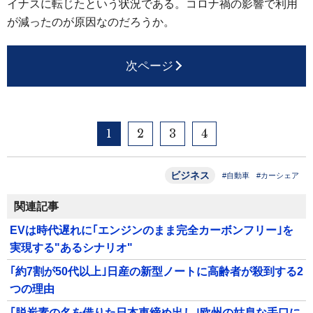
イナスに転じたという状況である。コロナ禍の影響で利用
が減ったのが原因なのだろうか。
次ページ
1
2
3
4
ビジネス
#自動車
#カーシェア
関連記事
EVは時代遅れに｢エンジンのまま完全カーボンフリー｣を
実現する"あるシナリオ"
｢約7割が50代以上｣日産の新型ノートに高齢者が殺到する2
つの理由
｢脱炭素の名を借りた日本車締め出し｣欧州の姑息な手口に