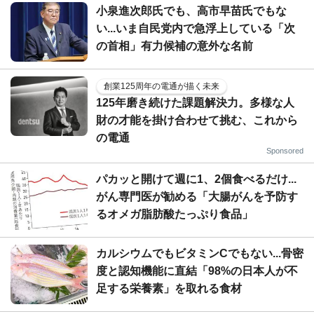
小泉進次郎氏でも、高市早苗氏でもな
い...いま自民党内で急浮上している「次
の首相」有力候補の意外な名前
創業125周年の電通が描く未来
125年磨き続けた課題解決力。多様な人
財の才能を掛け合わせて挑む、これから
の電通
Sponsored
パカッと開けて週に1、2個食べるだけ...
がん専門医が勧める「大腸がんを予防す
るオメガ脂肪酸たっぷり食品」
カルシウムでもビタミンCでもない...骨密
度と認知機能に直結「98%の日本人が不
足する栄養素」を取れる食材