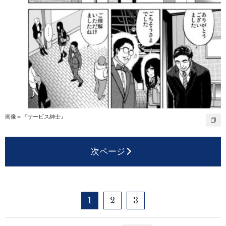
画像＝『サービス紳士』
次ページ
1
2
3