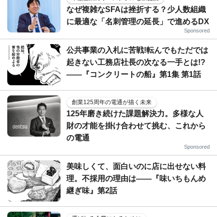
なぜ複雑なSFAは挫折する？少人数組織
に最適な「名刺管理の延長」で進めるDX
Sponsored
公共事業の入札に苦戦!転んでもただでは
起きない工務店社長の次なる一手とは!?
――『コンクリートの船』第1集 第1話
創業125周年の電通が描く未来
125年磨き続けた課題解決力。多様な人
財の才能を掛け合わせて挑む、これから
の電通
Sponsored
美味しくて、面白いのに店に出せない料
理。不採用の理由は――『味いちもんめ
継ぎ味』第2話