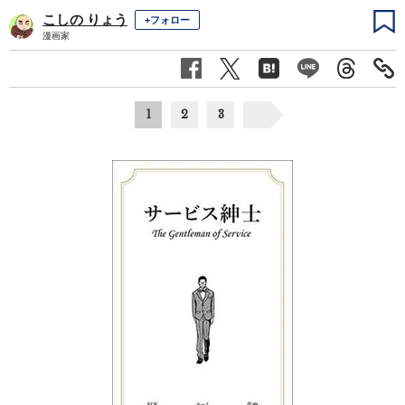
こしの りょう
+フォロー
漫画家
1
2
3