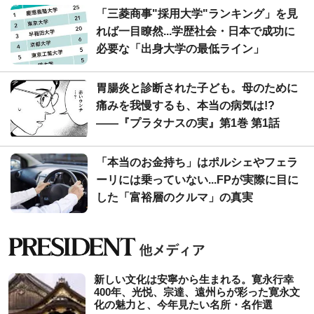
「三菱商事"採用大学"ランキング」を見
れば一目瞭然...学歴社会・日本で成功に
必要な「出身大学の最低ライン」
胃腸炎と診断された子ども。母のために
痛みを我慢するも、本当の病気は!?
――『プラタナスの実』第1巻 第1話
「本当のお金持ち」はポルシェやフェラ
ーリには乗っていない...FPが実際に目に
した「富裕層のクルマ」の真実
新しい文化は安寧から生まれる。寛永行幸
400年、光悦、宗達、遠州らが彩った寛永文
化の魅力と、今年見たい名所・名作選