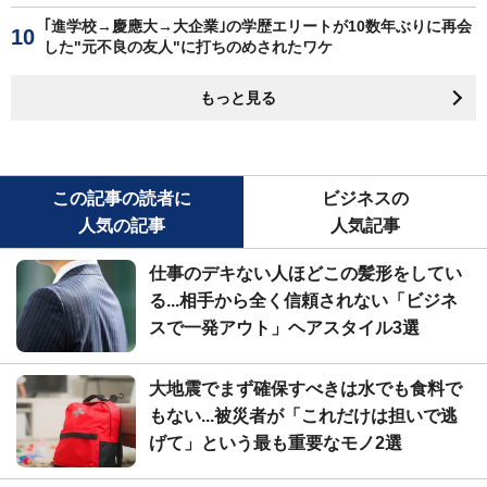
｢進学校→慶應大→大企業｣の学歴エリートが10数年ぶりに再会
した"元不良の友人"に打ちのめされたワケ
もっと見る
この記事の読者に
ビジネスの
人気の記事
人気記事
仕事のデキない人ほどこの髪形をしてい
る...相手から全く信頼されない「ビジネ
スで一発アウト」ヘアスタイル3選
大地震でまず確保すべきは水でも食料で
もない...被災者が「これだけは担いで逃
げて」という最も重要なモノ2選