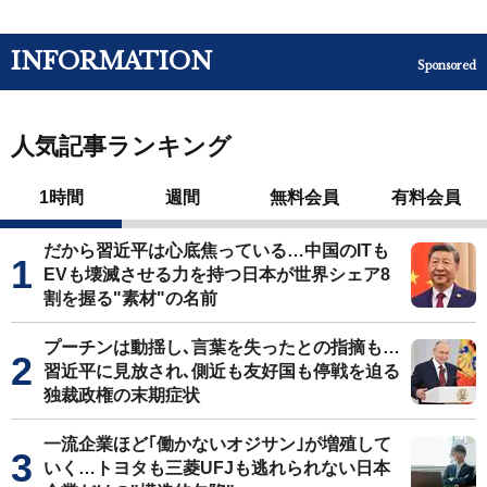
INFORMATION
Sponsored
人気記事ランキング
1時間
週間
無料会員
有料会員
だから習近平は心底焦っている…中国のITも
EVも壊滅させる力を持つ日本が世界シェア8
割を握る"素材"の名前
プーチンは動揺し､言葉を失ったとの指摘も…
習近平に見放され､側近も友好国も停戦を迫る
独裁政権の末期症状
一流企業ほど｢働かないオジサン｣が増殖して
いく…トヨタも三菱UFJも逃れられない日本