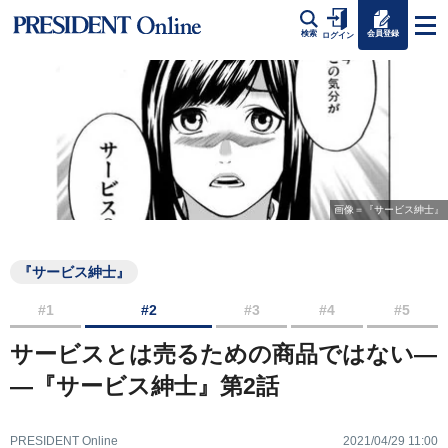
会員登録
検索
ログイン
画像＝『サービス紳士』
『サービス紳士』
#1
#2
#3
#4
#5
サービスとは売るための商品ではない―
―『サービス紳士』第2話
PRESIDENT Online
2021/04/29 11:00