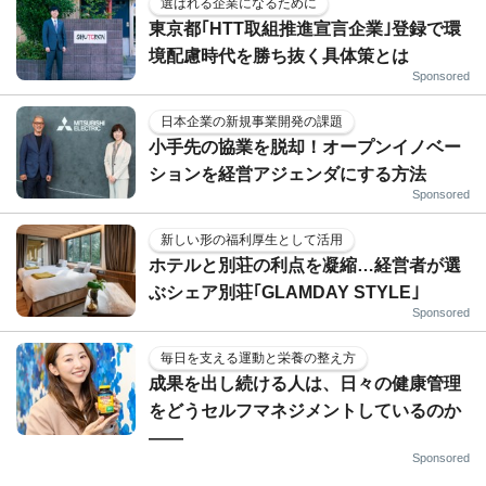
選ばれる企業になるために
東京都｢HTT取組推進宣言企業｣登録で環
境配慮時代を勝ち抜く具体策とは
Sponsored
日本企業の新規事業開発の課題
小手先の協業を脱却！オープンイノベー
ションを経営アジェンダにする方法
Sponsored
新しい形の福利厚生として活用
ホテルと別荘の利点を凝縮…経営者が選
ぶシェア別荘｢GLAMDAY STYLE｣
Sponsored
毎日を支える運動と栄養の整え方
成果を出し続ける人は、日々の健康管理
をどうセルフマネジメントしているのか
——
Sponsored