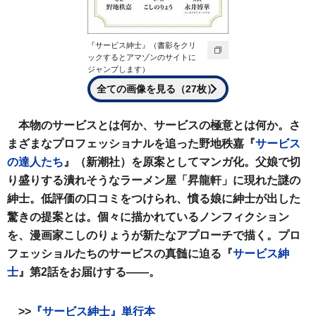
『サービス紳士』（書影をクリ
ックするとアマゾンのサイトに
ジャンプします）
全ての画像を見る（27枚）
本物のサービスとは何か、サービスの極意とは何か。さ
まざまなプロフェッショナルを追った野地秩嘉『
サービス
の達人たち
』（新潮社）を原案としてマンガ化。父娘で切
り盛りする潰れそうなラーメン屋「昇龍軒」に現れた謎の
紳士。低評価の口コミをつけられ、憤る娘に紳士が出した
驚きの提案とは。個々に描かれているノンフィクション
を、漫画家こしのりょうが新たなアプローチで描く。プロ
フェッショルたちのサービスの真髄に迫る『
サービス紳
士
』第2話をお届けする――。
>>
『サービス紳士』単行本