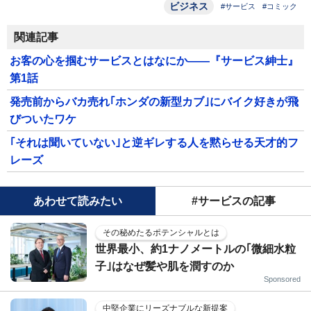
ビジネス
#サービス
#コミック
関連記事
お客の心を掴むサービスとはなにか――『サービス紳士』
第1話
発売前からバカ売れ｢ホンダの新型カブ｣にバイク好きが飛
びついたワケ
｢それは聞いていない｣と逆ギレする人を黙らせる天才的フ
レーズ
あわせて読みたい
#サービスの記事
その秘めたるポテンシャルとは
世界最小、約1ナノメートルの｢微細水粒
子｣はなぜ髪や肌を潤すのか
Sponsored
中堅企業にリーズナブルな新提案