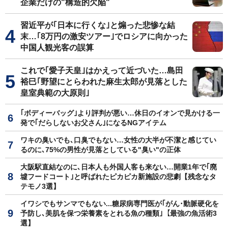
企業だけの"構造的欠陥"
習近平が｢日本に行くな｣と煽った悲惨な結
末…｢8万円の激安ツアー｣でロシアに向かった
中国人観光客の誤算
これで｢愛子天皇｣はかえって近づいた…島田
裕巳｢野望にとらわれた麻生太郎が見落とした
皇室典範の大原則｣
｢ボディーバッグ｣より評判が悪い…休日のイオンで見かける一
発で｢だらしないお父さん｣になるNGアイテム
ワキの臭いでも､口臭でもない…女性の大半が不潔と感じてい
るのに､75%の男性が見落としている"臭い"の正体
大阪駅直結なのに､日本人も外国人客も来ない…開業1年で｢廃
墟フードコート｣と呼ばれたピカピカ新施設の悲劇【残念なタ
テモノ3選】
イワシでもサンマでもない...糖尿病専門医が｢がん･動脈硬化を
予防し､美肌を保つ栄養素をとれる魚の種類｣【最強の魚活術3
選】