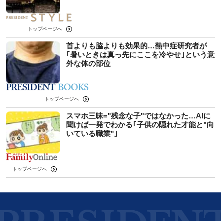
トップページへ
首よりも脇よりも効果的…熱中症研究者が
｢暑いときは真っ先にここを冷やせ｣という意
外な体の部位
トップページへ
スマホ三昧="残念な子"ではなかった…AIに
聞けば一発でわかる｢子供の隠れた才能と"向
いている職業"｣
トップページへ